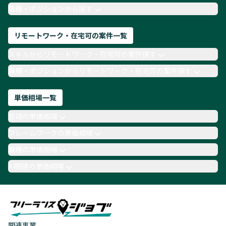
TypeScript
Laravel
AWS
職種・ポジションから探す
リモートワーク・在宅可の案件一覧
スキルからリモートワーク・在宅可の案件探す
職種・ポジションからリモートワーク・在宅可の案件探す
単価相場一覧
言語の単価相場
フレームワークの単価相場
職種の単価相場
AI関連の単価相場
関連事業