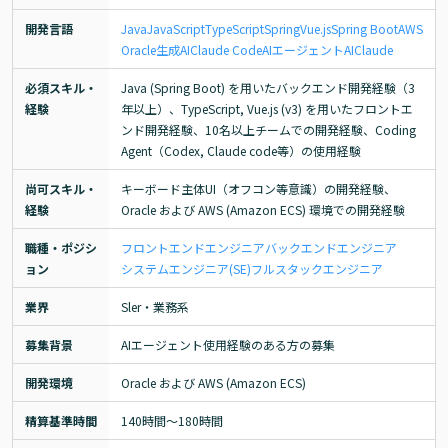
開発言語
Java
JavaScript
TypeScript
Spring
Vue.js
Spring Boot
AWS
Oracle
生成AI
Claude Code
AIエージェント
AI
Claude
必須スキル・
Java (Spring Boot) を用いたバックエンド開発経験（3
経験
年以上）、TypeScript, Vue.js (v3) を用いたフロントエ
ンド開発経験、10名以上チームでの開発経験、Coding 
Agent（Codex, Claude code等）の使用経験
尚可スキル・
キーボード主体UI（オフコン等意識）の開発経験、
経験
Oracle および AWS (Amazon ECS) 環境での開発経験
職種・ポジシ
フロントエンドエンジニア
バックエンドエンジニア
ョン
システムエンジニア(SE)
フルスタックエンジニア
業界
Sler・業務系
募集背景
AIエージェント使用経験のある方の募集
開発環境
Oracle および AWS (Amazon ECS)
精算基準時間
140時間〜180時間