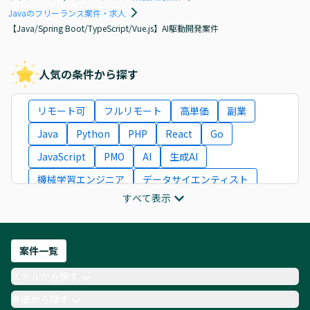
Javaのフリーランス案件・求人
【Java/Spring Boot/TypeScript/Vue.js】AI駆動開発案件
人気の条件から探す
リモート可
フルリモート
高単価
副業
Java
Python
PHP
React
Go
JavaScript
PMO
AI
生成AI
機械学習エンジニア
データサイエンティスト
すべて表示
インフラエンジニア
ITコンサルタント
フロントエンドエンジニア
ネットワークエンジニア
Webディレクター
案件一覧
AIエンジニア
Webデザイナー
スキルから探す
月収100万円 業務委託
COBOL
Ruby
単価から探す