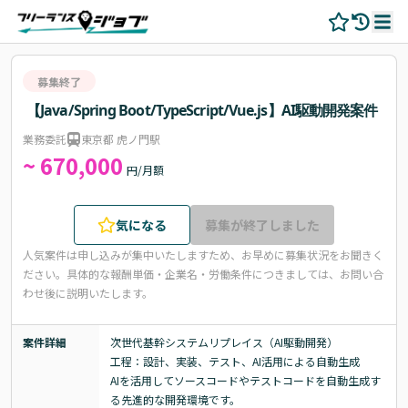
募集終了
【Java/Spring Boot/TypeScript/Vue.js】AI駆動開発案件
業務委託
東京都 虎ノ門駅
~ 670,000
円/月額
気になる
募集が終了しました
人気案件は申し込みが集中いたしますため、お早めに募集状況をお聞きく
ださい。
具体的な報酬単価・企業名・労働条件につきましては、お問い合
わせ後に説明いたします。
案件詳細
次世代基幹システムリプレイス（AI駆動開発）

工程：設計、実装、テスト、AI活用による自動生成

AIを活用してソースコードやテストコードを自動生成す
る先進的な開発環境です。