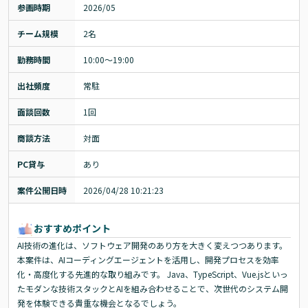
参画時期
2026/05
チーム規模
2名
勤務時間
10:00～19:00
出社頻度
常駐
面談回数
1回
商談方法
対面
PC貸与
あり
案件公開日時
2026/04/28 10:21:23
おすすめポイント
AI技術の進化は、ソフトウェア開発のあり方を大きく変えつつあります。
本案件は、AIコーディングエージェントを活用し、開発プロセスを効率
化・高度化する先進的な取り組みです。 Java、TypeScript、Vue.jsといっ
たモダンな技術スタックとAIを組み合わせることで、次世代のシステム開
発を体験できる貴重な機会となるでしょう。