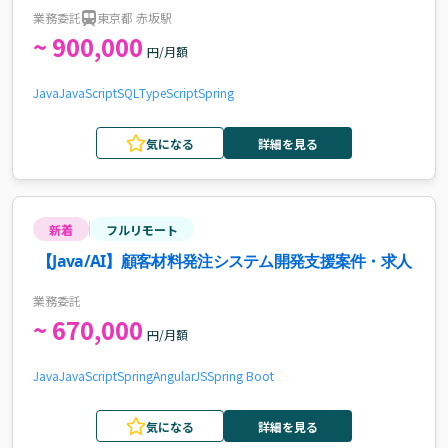
業務委託
東京都 赤坂駅
~ 900,000
円/月額
Java
JavaScript
SQL
TypeScript
Spring
気になる
詳細を見る
新着
フルリモート
【Java/AI】顧客材料発注システム開発支援案件・求人
業務委託
~ 670,000
円/月額
Java
JavaScript
Spring
AngularJS
Spring Boot
気になる
詳細を見る