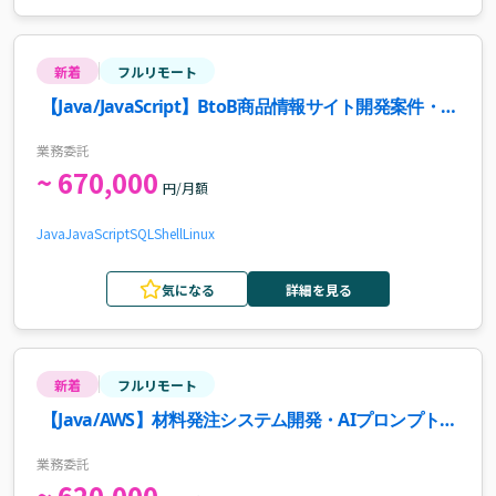
新着
フルリモート
【Java/JavaScript】BtoB商品情報サイト開発案件・求
人
業務委託
~ 670,000
円/月額
Java
JavaScript
SQL
Shell
Linux
気になる
詳細を見る
新着
フルリモート
【Java/AWS】材料発注システム開発・AIプロンプト検
証案件・求人
業務委託
~ 620,000