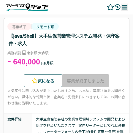
募集終了
リモート可
【Java/Shell】大手生保営業管理システム開発・保守案
件・求人
業務委託
東京都 大森駅
~ 640,000
円/月額
気になる
募集が終了しました
人気案件は申し込みが集中いたしますため、お早めに募集状況をお聞きく
ださい。
具体的な報酬単価・企業名・労働条件につきましては、お問い合
わせ後に説明いたします。
案件詳細
大手生命保険会社の営業管理領域システムの開発および
保守を担当いただきます。案件リーダーとしてPLと連携
し、ウォーターフォールの全工程(要件定義〜保守)を遂