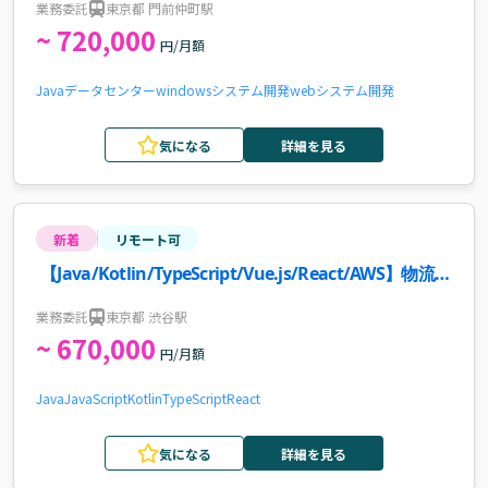
業務委託
東京都 門前仲町駅
~ 720,000
円/月額
Java
データセンター
windows
システム開発
webシステム開発
気になる
詳細を見る
新着
リモート可
【Java/Kotlin/TypeScript/Vue.js/React/AWS】物流業
界向けWebサービス新規機能開発・インフラ改善案件
業務委託
東京都 渋谷駅
~ 670,000
円/月額
Java
JavaScript
Kotlin
TypeScript
React
気になる
詳細を見る