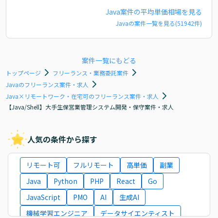
Java
案件の平均単価相場を見る
Java
の案件一覧を見る(
51942
件)
案件一覧にもどる
トップページ
フリーランス・業務委託案件
Javaのフリーランス案件・求人
Java×リモートワーク・在宅可のフリーランス案件・求人
【Java/Shell】大手生保営業管理システム開発・保守案件・求人
人気の条件から探す
リモート可
フルリモート
高単価
副業
Java
Python
PHP
React
Go
JavaScript
PMO
AI
生成AI
機械学習エンジニア
データサイエンティスト