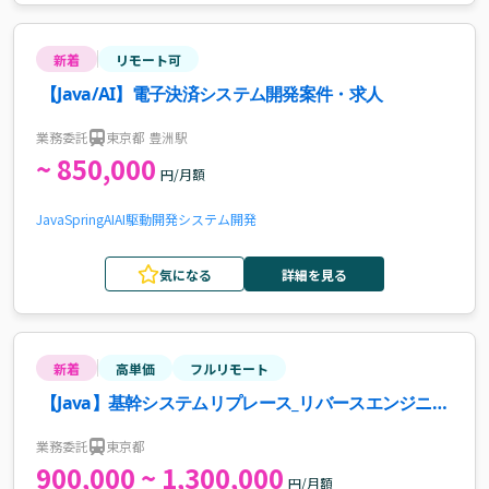
新着
リモート可
【Java/AI】電子決済システム開発案件・求人
業務委託
東京都 豊洲駅
~ 850,000
円/月額
Java
Spring
AI
AI駆動開発
システム開発
気になる
詳細を見る
新着
高単価
フルリモート
【Java】基幹システムリプレース_リバースエンジニア
リング推進案件・求人
業務委託
東京都
900,000 ~ 1,300,000
円/月額