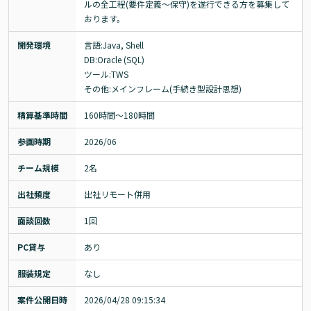
ルの全工程(要件定義〜保守)を遂行できる方を募集して
おります。
開発環境
言語:Java, Shell

DB:Oracle (SQL)

ツール:TWS

その他:メインフレーム(手続き型設計思想)
精算基準時間
160時間〜180時間
参画時期
2026/06
チーム規模
2名
出社頻度
出社リモート併用
面談回数
1回
PC貸与
あり
服装規定
なし
案件公開日時
2026/04/28 09:15:34