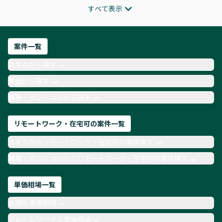
すべて表示
インフラエンジニア
ITコンサルタント
フロントエンドエンジニア
ネットワークエンジニア
Webディレクター
案件一覧
AIエンジニア
Webデザイナー
スキルから探す
月収100万円 業務委託
COBOL
Ruby
単価から探す
TypeScript
Laravel
AWS
職種・ポジションから探す
リモートワーク・在宅可の案件一覧
スキルからリモートワーク・在宅可の案件探す
職種・ポジションからリモートワーク・在宅可の案件探す
単価相場一覧
言語の単価相場
フレームワークの単価相場