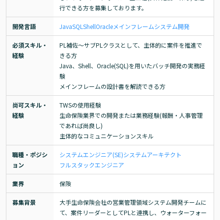
行できる方を募集しております。
開発言語
Java
SQL
Shell
Oracle
メインフレーム
システム開発
必須スキル・
PL補佐〜サブPLクラスとして、主体的に案件を推進で
経験
きる方

Java、Shell、Oracle(SQL)を用いたバッチ開発の実務経
験

メインフレームの設計書を解読できる方
尚可スキル・
TWSの使用経験

経験
生命保険業界での開発または業務経験(報酬・人事管理
であれば尚良し)

主体的なコミュニケーションスキル
職種・ポジシ
システムエンジニア(SE)
システムアーキテクト
ョン
フルスタックエンジニア
業界
保険
募集背景
大手生命保険会社の営業管理領域システム開発チームに
て、案件リーダーとしてPLと連携し、ウォーターフォー