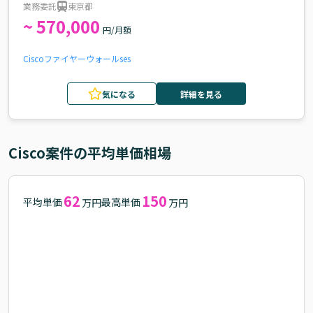
業務委託
東京都
~ 570,000
円/月額
Cisco
ファイヤーウォール
ses
気になる
詳細を見る
Cisco
案件の平均単価相場
62
150
平均単価
最高単価
万円
万円