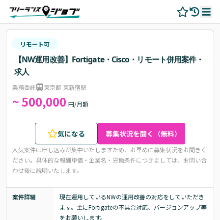
リモート可
【NW運用改善】Fortigate・Cisco・リモート併用案件・
求人
業務委託
東京都 東新宿駅
~ 500,000
円/月額
気になる
募集状況を聞く（無料）
人気案件は申し込みが集中いたしますため、お早めに募集状況をお聞きく
ださい。
具体的な報酬単価・企業名・労働条件につきましては、お問い合
わせ後に説明いたします。
案件詳細
現在運用しているNWの運用改善の対応をしていただき
ます。主にFortigateの不具合対応、バージョンアップ等
をお願いします。