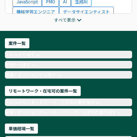
JavaScript
PMO
AI
生成AI
機械学習エンジニア
データサイエンティスト
すべて表示
インフラエンジニア
ITコンサルタント
フロントエンドエンジニア
ネットワークエンジニア
Webディレクター
案件一覧
AIエンジニア
Webデザイナー
スキルから探す
月収100万円 業務委託
COBOL
Ruby
単価から探す
TypeScript
Laravel
AWS
職種・ポジションから探す
リモートワーク・在宅可の案件一覧
スキルからリモートワーク・在宅可の案件探す
職種・ポジションからリモートワーク・在宅可の案件探す
単価相場一覧