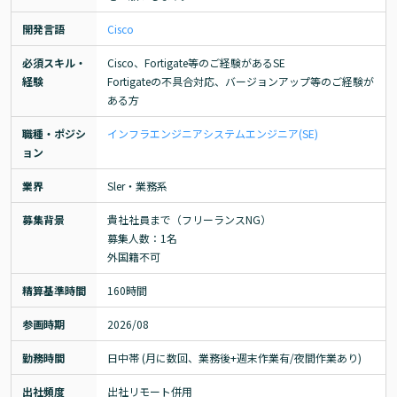
開発言語
Cisco
必須スキル・
Cisco、Fortigate等のご経験があるSE

経験
Fortigateの不具合対応、バージョンアップ等のご経験が
ある方
職種・ポジシ
インフラエンジニア
システムエンジニア(SE)
ョン
業界
Sler・業務系
募集背景
貴社社員まで（フリーランスNG）

募集人数：1名

外国籍不可
精算基準時間
160時間
参画時期
2026/08
勤務時間
日中帯 (月に数回、業務後+週末作業有/夜間作業あり)
出社頻度
出社リモート併用