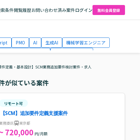
検索条件
閲覧履歴
お問い合わせ済み案件
ログイン
無料会員登録
ript
PMO
AI
生成AI
機械学習エンジニア
ネットワークエンジニア
Webディレクター
el
AWS
/要件定義・基本設計】SCM業務追加要件検討案件・求人
件が似ている案件
リモート可
【SCM】追加要件定義支援案件
業務委託
東京都
~ 720,000
円/月額