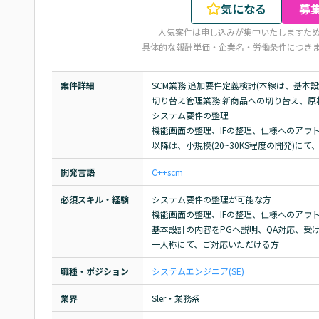
気になる
募
人気案件は申し込みが集中いたしますた
具体的な報酬単価・企業名・労働条件につき
案件詳細
SCM業務 追加要件定義検討(本線は、基本設
切り替え管理業務:新商品への切り替え、原材
システム要件の整理

機能画面の整理、IFの整理、仕様へのアウト
以降は、小規模(20~30KS程度の開発)に
開発言語
C++
scm
必須スキル・経験
システム要件の整理が可能な方

機能画面の整理、IFの整理、仕様へのアウト
基本設計の内容をPGへ説明、QA対応、受
一人称にて、ご対応いただける方
職種・ポジション
システムエンジニア(SE)
業界
Sler・業務系