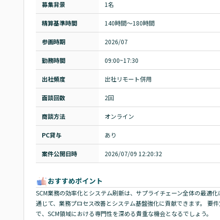
募集背景
1名
精算基準時間
140時間〜180時間
参画時期
2026/07
勤務時間
09:00~17:30
出社頻度
出社リモート併用
面談回数
2回
商談方法
オンライン
PC貸与
あり
案件公開日時
2026/07/09 12:20:32
おすすめポイント
SCM業務の効率化とシステム刷新は、サプライチェーン全体の最適化
通じて、業務プロセス改善とシステム基盤強化に貢献できます。 要
で、SCM領域における専門性を深める貴重な機会となるでしょう。