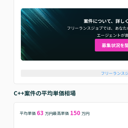
案件について、詳し
フリーランスジョブでは、
あなた
エージェントが
募集状況を
フリーランス
C++
案件の平均単価相場
63
150
平均単価
最高単価
万円
万円