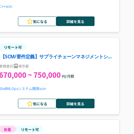
C++
scm
気になる
詳細を見る
リモート可
【SCM/要件定義】サプライチェーンマネジメントシス
テム開発案件
業務委託
東京都
670,000 ~ 750,000
円/月額
Shell
MLOps
システム開発
scm
気になる
詳細を見る
新着
リモート可