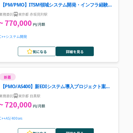
【PM/PMO】ITSM領域システム開発・インフラ経験案
件・求人
業務委託
東京都 赤坂見附駅
~ 770,000
円/月額
C++
システム開発
気になる
詳細を見る
新着
【PMO/AS400】新EDIシステム導入プロジェクト案
件・求人
業務委託
東京都 目黒駅
~ 720,000
円/月額
C++
AS/400
ses