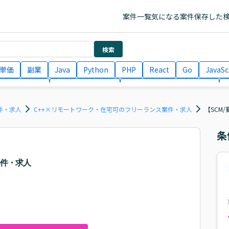
案件一覧
気になる案件
保存した
検索
単価
副業
Java
Python
PHP
React
Go
JavaSc
ラエンジニア
ITコンサルタント
フロントエンドエンジニア
月収100万円 業務委託
COBOL
Ruby
TypeScript
Larav
件・求人
C++×リモートワーク・在宅可のフリーランス案件・求人
【SCM
条
案件・求人