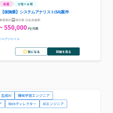
新着
リモート可
【保険業】システムアナリスト(SA)案件
業務委託
東京都 白金高輪駅
~ 550,000
円/月額
C++
アジャイル
気になる
詳細を見る
生成AI
機械学習エンジニア
ア
Webディレクター
AIエンジニア