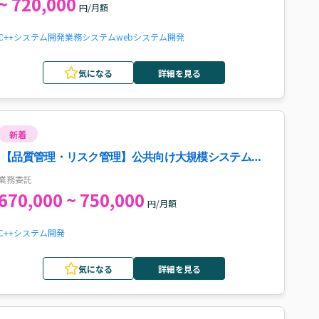
~ 720,000
円/月額
C++
システム開発
業務システム
webシステム開発
気になる
詳細を見る
新着
【品質管理・リスク管理】公共向け大規模システム開
発リーダー案件
業務委託
670,000 ~ 750,000
円/月額
C++
システム開発
気になる
詳細を見る