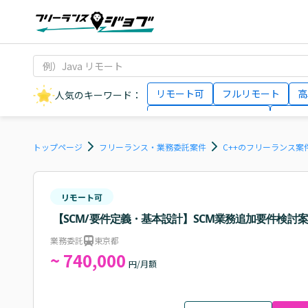
リモート可
フルリモート
高
人気のキーワード：
データサイエンティスト
インフ
AIエンジニア
Webデザイナー
トップページ
フリーランス・業務委託案件
C++のフリーランス案
リモート可
【SCM/要件定義・基本設計】SCM業務追加要件検討
業務委託
東京都
~ 740,000
円/月額