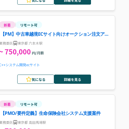
気になる
詳細を見る
新着
リモート可
【PM】中古車越境ECサイト向けオークション注文アプ
リケーション開発案件・求人
業務委託
東京都 六本木駅
~ 750,000
円/月額
C++
システム開発
ecサイト
気になる
詳細を見る
新着
リモート可
【PMO/要件定義】生命保険会社システム支援案件
業務委託
東京都 高田馬場駅