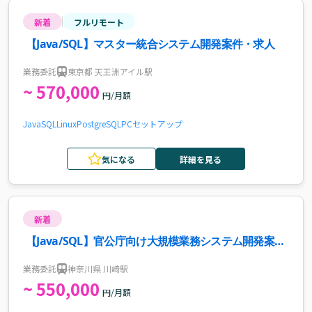
新着
フルリモート
【Java/SQL】マスター統合システム開発案件・求人
業務委託
東京都 天王洲アイル駅
~ 570,000
円/月額
Java
SQL
Linux
PostgreSQL
PCセットアップ
気になる
詳細を見る
新着
【Java/SQL】官公庁向け大規模業務システム開発案
件・求人
業務委託
神奈川県 川崎駅
~ 550,000
円/月額