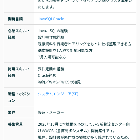
面から現場をドライブできるベテランSEクラスを募集い
たします。
開発言語
Java
SQL
Oracle
必須スキル・
Java、SQLの経験

経験
設計書作成経験

既存資料や有識者ヒアリングをもとに仕様整理できる方

基本設計を1人称で対応可能な方

7月入場可能な方
尚可スキル・
要件定義の経験

経験
Oracle経験

物流／WMS／WCSの知見
職種・ポジシ
システムエンジニア(SE)
ョン
業界
製造・メーカー
募集背景
2026年10月に本稼働を予定している新物流センター向
けのWCS（倉庫制御システム）開発案件です。

現在、設計書が未作成の領域が多く残されているため、