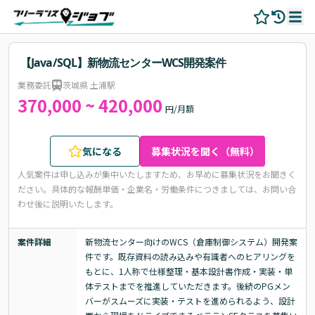
【Java/SQL】新物流センターWCS開発案件
業務委託
茨城県 土浦駅
370,000 ~ 420,000
円/月額
気になる
募集状況を聞く（無料）
人気案件は申し込みが集中いたしますため、お早めに募集状況をお聞きく
ださい。
具体的な報酬単価・企業名・労働条件につきましては、お問い合
わせ後に説明いたします。
案件詳細
新物流センター向けのWCS（倉庫制御システム）開発案
件です。既存資料の読み込みや有識者へのヒアリングを
もとに、1人称で仕様整理・基本設計書作成・実装・単
体テストまでを推進していただきます。後続のPGメン
バーがスムーズに実装・テストを進められるよう、設計