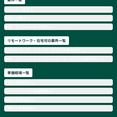
AIエンジニア
Webデザイナー
スキルから探す
月収100万円 業務委託
COBOL
Ruby
単価から探す
TypeScript
Laravel
AWS
職種・ポジションから探す
リモートワーク・在宅可の案件一覧
スキルからリモートワーク・在宅可の案件探す
職種・ポジションからリモートワーク・在宅可の案件探す
単価相場一覧
言語の単価相場
フレームワークの単価相場
職種の単価相場
AI関連の単価相場