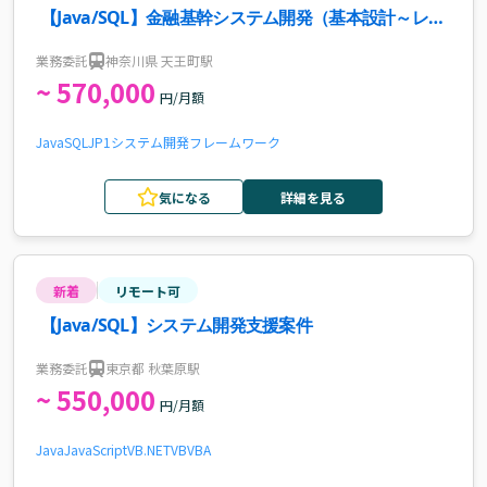
【Java/SQL】金融基幹システム開発（基本設計～レビ
ュー・テスト）案件・求人
業務委託
神奈川県 天王町駅
~ 570,000
円/月額
Java
SQL
JP1
システム開発
フレームワーク
気になる
詳細を見る
新着
リモート可
【Java/SQL】システム開発支援案件
業務委託
東京都 秋葉原駅
~ 550,000
円/月額
Java
JavaScript
VB.NET
VB
VBA