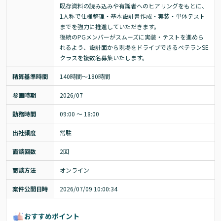
既存資料の読み込みや有識者へのヒアリングをもとに、
1人称で仕様整理・基本設計書作成・実装・単体テスト
までを強力に推進していただきます。

後続のPGメンバーがスムーズに実装・テストを進めら
れるよう、設計面から現場をドライブできるベテランSE
クラスを複数名募集いたします。
精算基準時間
140時間〜180時間
参画時期
2026/07
勤務時間
09:00 ～ 18:00
出社頻度
常駐
面談回数
2回
商談方法
オンライン
案件公開日時
2026/07/09 10:00:34
おすすめポイント