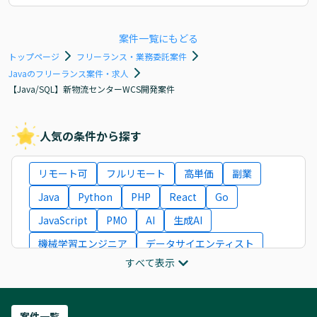
案件一覧にもどる
トップページ
フリーランス・業務委託案件
Javaのフリーランス案件・求人
【Java/SQL】新物流センターWCS開発案件
人気の条件から探す
リモート可
フルリモート
高単価
副業
Java
Python
PHP
React
Go
JavaScript
PMO
AI
生成AI
機械学習エンジニア
データサイエンティスト
すべて表示
インフラエンジニア
ITコンサルタント
フロントエンドエンジニア
ネットワークエンジニア
Webディレクター
案件一覧