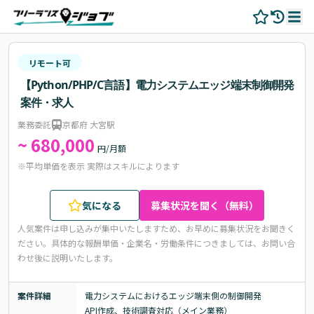
リモート可
【Python/PHP/C言語】電力システムエッジ端末制御開発
案件・求人
業務委託
京都府 大宮駅
~ 680,000
円/月額
※平均単価を表示 実際はスキルによります
気になる
募集状況を聞く（無料）
人気案件は申し込みが集中いたしますため、お早めに募集状況をお聞きく
ださい。
具体的な報酬単価・企業名・労働条件につきましては、お問い合
わせ後に説明いたします。
案件詳細
電力システムにおけるエッジ端末側の制御開発

API作成、技術調査対応（メイン業務）
