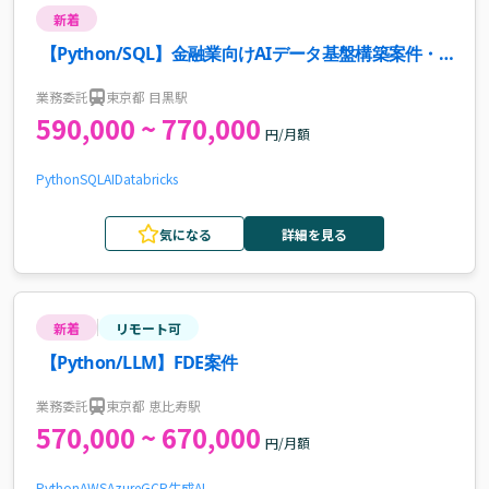
新着
【Python/SQL】金融業向けAIデータ基盤構築案件・
求人
業務委託
東京都 目黒駅
590,000 ~ 770,000
円/月額
Python
SQL
AI
Databricks
気になる
詳細を見る
新着
リモート可
【Python/LLM】FDE案件
業務委託
東京都 恵比寿駅
570,000 ~ 670,000
円/月額
Python
AWS
Azure
GCP
生成AI