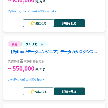
円/月額
Python
SQL
Terraform
AWS
Snowflake
気になる
詳細を見る
新着
フルリモート
【Python/データエンジニア】データカタログシステ
ム保守開発・共通データセット整備案件
業務委託
東京都 神谷町駅
~ 550,000
円/月額
Java
Python
Scala
SQL
Spark
気になる
詳細を見る