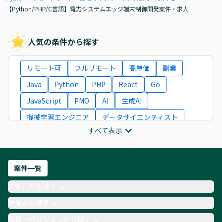
【Python/PHP/C言語】電力システムエッジ端末制御開発案件・求人
人気の条件から探す
リモート可
フルリモート
高単価
副業
Java
Python
PHP
React
Go
JavaScript
PMO
AI
生成AI
機械学習エンジニア
データサイエンティスト
すべて表示
インフラエンジニア
ITコンサルタント
フロントエンドエンジニア
ネットワークエンジニア
Webディレクター
案件一覧
AIエンジニア
Webデザイナー
スキルから探す
月収100万円 業務委託
COBOL
Ruby
単価から探す
TypeScript
Laravel
AWS
職種・ポジションから探す