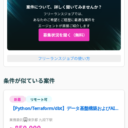
案件について、詳しく聞いてみませんか？
フリーランスジョブでは、
あなたのご希望とご経歴に最適な案件を
エージェントが直接ご紹介します
募集状況を聞く（無料）
フリーランスジョブの使い方
条件が似ている案件
新着
リモート可
【Python/Terraform/dbt】データ基盤構築およびAI
エージェント開発案件・求人
業務委託
東京都 九段下駅
~ 850,000