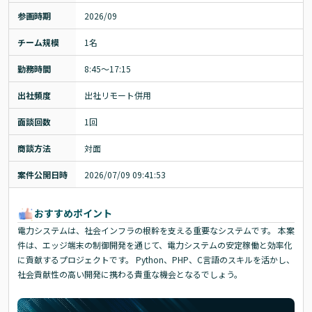
参画時期
2026/09
チーム規模
1名
勤務時間
8:45～17:15
出社頻度
出社リモート併用
面談回数
1回
商談方法
対面
案件公開日時
2026/07/09 09:41:53
おすすめポイント
電力システムは、社会インフラの根幹を支える重要なシステムです。 本案
件は、エッジ端末の制御開発を通じて、電力システムの安定稼働と効率化
に貢献するプロジェクトです。 Python、PHP、C言語のスキルを活かし、
社会貢献性の高い開発に携わる貴重な機会となるでしょう。