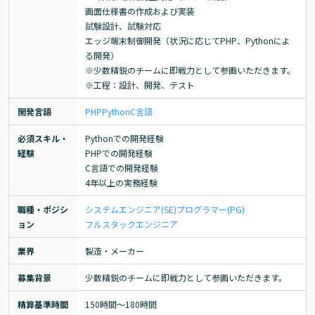
画面仕様書の作成および実装

試験設計、試験対応

エッジ端末制御開発（状況に応じてPHP、Pythonによ
る開発）

※少数精鋭のチームに即戦力として参画いただきます。

※工程：設計、開発、テスト
開発言語
PHP
Python
C言語
必須スキル・
Pythonでの開発経験

経験
PHPでの開発経験

C言語での開発経験

4年以上の実務経験
職種・ポジシ
システムエンジニア(SE)
プログラマー(PG)
ョン
フルスタックエンジニア
業界
製造・メーカー
募集背景
少数精鋭のチームに即戦力として参画いただきます。
精算基準時間
150時間〜180時間