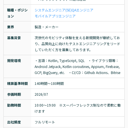
職種・ポジシ
システムエンジニア(SE)
QAエンジニア
ョン
モバイルアプリエンジニア
業界
製造・メーカー
募集背景
次世代のモビリティ体験を支える新規開発が継続してお
り、品質向上に向けたテストエンジニアリングをリード
していただく方を募集しております。
開発環境
・言語：Kotlin, TypeScript, SQL　・ライブラリ類等：
Android Jetpack, Kotlin coroutines, Appium, Firebase, 
GCP, BigQuery, etc.　・CI/CD：Github Actions、Bitrise
精算基準時間
140時間〜180時間
参画時期
2026/07
勤務時間
10:00～19:00　※スーパーフレックス制なので柔軟に働
けます
出社頻度
フルリモート