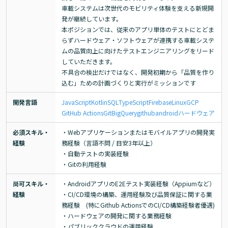
車載システムは次世代のモビリティ体験を支える新規開
発が継続しています。

本ポジションでは、従来のアプリ単体のテストにとどま
らずハードウェア・ソフトウェアが連携する車載システ
ムの品質向上に向けたテストエンジニアリングをリード
していただきます。

不具合の検出だけではなく、開発初期から「品質を作り
込む」ための計画づくりと実行がミッションです
開発言語
JavaScript
Kotlin
SQL
TypeScript
Firebase
Linux
GCP
GitHub Actions
Git
BigQuery
github
android
ハードウェア
必須スキル・
・Webアプリケーションまたはモバイルアプリの開発実
経験
務経験（言語不問 / 目安3年以上）

・自動テストの実装経験

・Gitの利用経験
尚可スキル・
・AndroidアプリのE2Eテスト実装経験（Appiumなど）

経験
・CI/CD環境の構築、運用経験及び品質保証に関する業
務経験　(特にGithub ActionsでのCI/CD構築経験者優遇)

・ハードウェアの開発に関する業務経験

・パブリッククラウドの運用経験