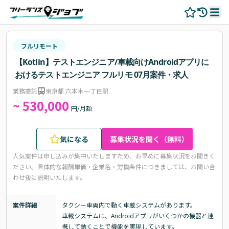
フルリモート
【Kotlin】テストエンジニア/車載向けAndroidアプリに
おけるテストエンジニア フルリモ 07月案件・求人
業務委託
東京都 六本木一丁目駅
~ 530,000
円/月額
気になる
募集状況を聞く（無料）
人気案件は申し込みが集中いたしますため、お早めに募集状況をお聞きく
ださい。
具体的な報酬単価・企業名・労働条件につきましては、お問い合
わせ後に説明いたします。
案件詳細
タクシー車両内で動く車載システムがあります。

車載システムは、Androidアプリがいくつかの機器と連
携して動くことで機能を実現しています。
