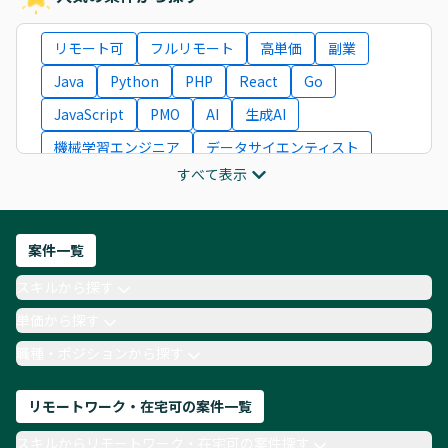
リモート可
フルリモート
高単価
副業
Java
Python
PHP
React
Go
JavaScript
PMO
AI
生成AI
機械学習エンジニア
データサイエンティスト
すべて表示
インフラエンジニア
ITコンサルタント
フロントエンドエンジニア
ネットワークエンジニア
Webディレクター
案件一覧
AIエンジニア
Webデザイナー
スキルから探す
月収100万円 業務委託
COBOL
Ruby
単価から探す
TypeScript
Laravel
AWS
職種・ポジションから探す
リモートワーク・在宅可の案件一覧
スキルからリモートワーク・在宅可の案件探す