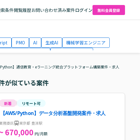
検索条件
閲覧履歴
お問い合わせ済み案件
ログイン
無料会員登録
ript
PMO
AI
生成AI
機械学習エンジニア
ネットワークエンジニア
Webディレクター
el
AWS
S/Python】通信教育・eラーニング統合プラットフォーム構築案件・求人
件が似ている案件
新着
リモート可
【AWS/Python】データ分析基盤開発案件・求人
業務委託
東京都 豊洲駅
~ 670,000
円/月額