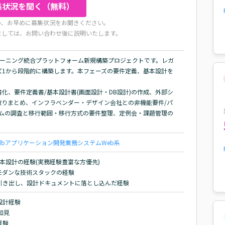
集状況を聞く（無料）
め、お早めに募集状況をお聞きください。
ましては、お問い合わせ後に説明いたします。
ラーニング統合プラットフォーム新規構築プロジェクトです。レガ
ズ1から段階的に構築します。本フェーズの要件定義、基本設計を
化、要件定義書/基本設計書(画面設計・DB設計)の作成、外部シ
取りまとめ、インフラベンダー・デザイン会社との非機能要件/パ
テムの調査と移行範囲・移行方式の要件整理、定例会・課題管理の
。
db
アプリケーション開発
業務システム
Web系
本設計の経験(実務経験豊富な方優先)

API 等モダンな技術スタックの経験

引き出し、設計ドキュメントに落とし込んだ経験
計経験

見

験
