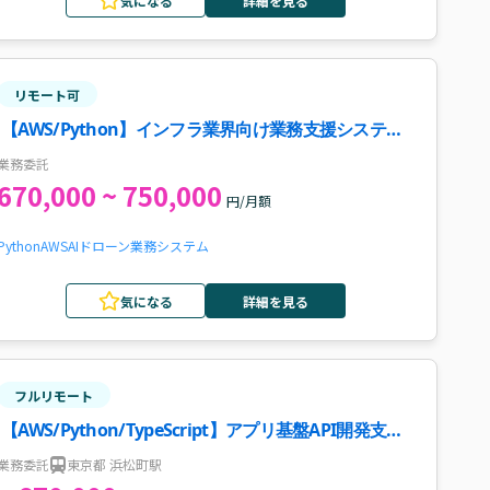
気になる
詳細を見る
リモート可
【AWS/Python】インフラ業界向け業務支援システム
開発案件・求人
業務委託
670,000 ~ 750,000
円/月額
Python
AWS
AI
ドローン
業務システム
気になる
詳細を見る
フルリモート
【AWS/Python/TypeScript】アプリ基盤API開発支援
案件・求人
業務委託
東京都 浜松町駅