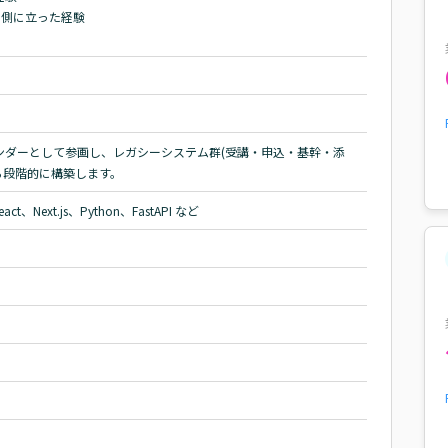
側に立った経験

ンダーとして参画し、レガシーシステム群(受講・申込・基幹・添
ら段階的に構築します。
eact、Next.js、Python、FastAPI など