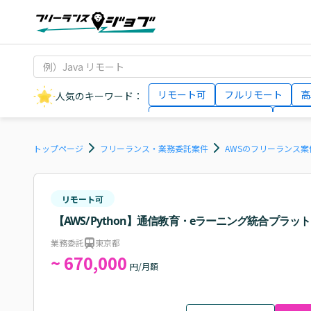
リモート可
フルリモート
高
人気のキーワード：
データサイエンティスト
インフ
AIエンジニア
Webデザイナー
トップページ
フリーランス・業務委託案件
AWSのフリーランス案
リモート可
【AWS/Python】通信教育・eラーニング統合プラ
業務委託
東京都
~ 670,000
円/月額