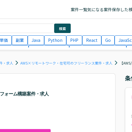
案件一覧
気になる案件
保存した
検索
単価
副業
Java
Python
PHP
React
Go
JavaSc
ラエンジニア
ITコンサルタント
フロントエンドエンジニア
月収100万円 業務委託
COBOL
Ruby
TypeScript
Larav
件・求人
AWS×リモートワーク・在宅可のフリーランス案件・求人
【AW
条
ットフォーム構築案件・求人