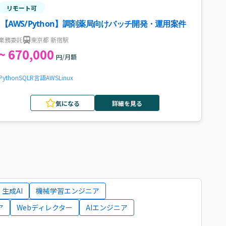
リモート可
【AWS/Python】調剤薬局向けバッチ開発・運用案件
業務委託
東京都 新宿駅
~ 670,000
円/月額
Python
SQL
R言語
AWS
Linux
気になる
詳細を見る
生成AI
機械学習エンジニア
ア
Webディレクター
AIエンジニア