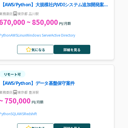
【AWS/Python】大規模社内VDIシステム追加開発案
件・求人
業務委託
東京都 品川駅
670,000 ~ 850,000
円/月額
Python
AWS
Linux
Windows Server
Active Directory
気になる
詳細を見る
リモート可
【AWS/Python】データ基盤保守案件
業務委託
東京都 豊洲駅
~ 750,000
円/月額
Python
SQL
AWS
Redshift