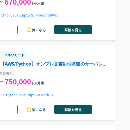
~ 670,000
円/月額
Python
JavaScript
SQL
TypeScript
AWS
気になる
詳細を見る
フルリモート
【AWS/Python】オンプレ文書処理基盤のサーバレス
OCRパイプライン移行案件
業務委託
~ 750,000
円/月額
PHP
Python
JavaScript
SQL
Node.js
気になる
詳細を見る