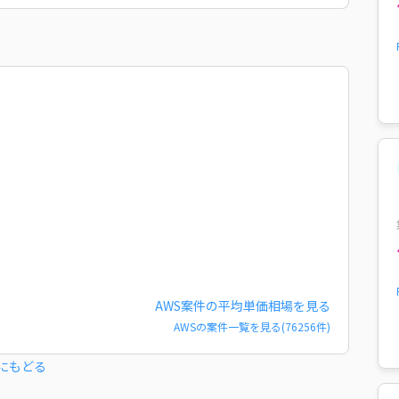
AWS
案件の平均単価相場を見る
AWS
の案件一覧を見る(
76256
件)
にもどる