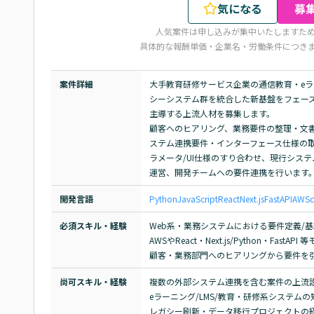
気になる
募
人気案件は申し込みが集中いたしますた
具体的な報酬単価・企業名・労働条件につき
案件詳細
大手教育研修サービス企業の通信教育・e
シーシステム群を統合した新基盤をフェー
主導する上流人材を募集します。

顧客へのヒアリング、業務要件の整理・文書
ステム連携要件・インターフェース仕様の
ラメータ/UI仕様のすり合わせ、現行シス
運営、開発チームへの要件連携を行います
開発言語
Python
JavaScript
React
Next.js
FastAPI
AWS
必須スキル・経験
Web系・業務システムにおける要件定義/基
AWSやReact・Next.js/Python・Fast
顧客・業務部門へのヒアリングから要件を
尚可スキル・経験
複数の外部システム連携を含む案件の上流設
eラーニング/LMS/教育・研修系システムの知
レガシー刷新・データ移行プロジェクトの経