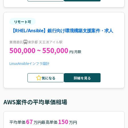
リモート可
【RHEL/Ansible】銀行向け環境構築支援案件・求人
業務委託
東京都 天王洲アイル駅
500,000 ~ 550,000
円/月額
Linux
Ansible
インフラ設計
気になる
詳細を見る
AWS
案件の平均単価相場
67
150
平均単価
最高単価
万円
万円