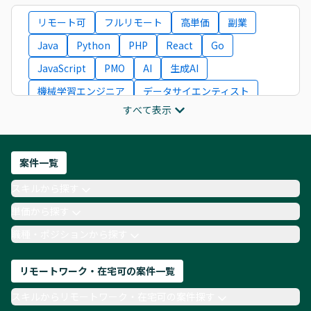
リモート可
フルリモート
高単価
副業
Java
Python
PHP
React
Go
JavaScript
PMO
AI
生成AI
機械学習エンジニア
データサイエンティスト
すべて表示
インフラエンジニア
ITコンサルタント
フロントエンドエンジニア
ネットワークエンジニア
Webディレクター
案件一覧
AIエンジニア
Webデザイナー
スキルから探す
月収100万円 業務委託
COBOL
Ruby
単価から探す
TypeScript
Laravel
AWS
職種・ポジションから探す
リモートワーク・在宅可の案件一覧
スキルからリモートワーク・在宅可の案件探す