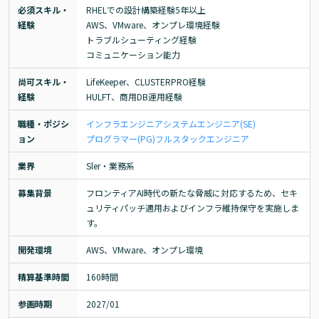
必須スキル・
RHELでの設計構築経験5年以上

経験
AWS、VMware、オンプレ環境経験

トラブルシューティング経験

コミュニケーション能力
尚可スキル・
LifeKeeper、CLUSTERPRO経験

経験
HULFT、商用DB運用経験
職種・ポジシ
インフラエンジニア
システムエンジニア(SE)
ョン
プログラマー(PG)
フルスタックエンジニア
業界
Sler・業務系
募集背景
フロンティアAI時代の新たな脅威に対応するため、セキ
ュリティパッチ適用およびインフラ維持保守を実施しま
す。
開発環境
AWS、VMware、オンプレ環境
精算基準時間
160時間
参画時期
2027/01