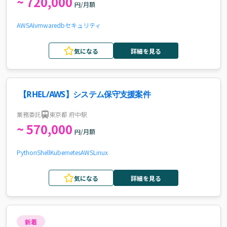
~ 720,000
円/月額
AWS
AI
vmware
db
セキュリティ
気になる
詳細を見る
【RHEL/AWS】システム保守支援案件
業務委託
東京都 府中駅
~ 570,000
円/月額
Python
Shell
Kubernetes
AWS
Linux
気になる
詳細を見る
新着