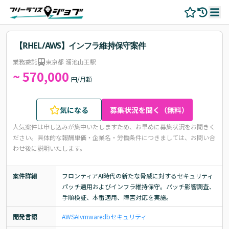
【RHEL/AWS】インフラ維持保守案件
業務委託
東京都 溜池山王駅
~ 570,000
円/月額
気になる
募集状況を聞く（無料）
人気案件は申し込みが集中いたしますため、お早めに募集状況をお聞きく
ださい。
具体的な報酬単価・企業名・労働条件につきましては、お問い合
わせ後に説明いたします。
案件詳細
フロンティアAI時代の新たな脅威に対するセキュリティ
パッチ適用およびインフラ維持保守。パッチ影響調査、
手順検証、本番適用、障害対応を実施。
開発言語
AWS
AI
vmware
db
セキュリティ