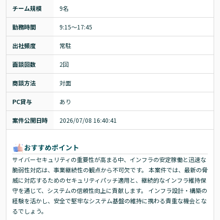
チーム規模
9名
勤務時間
9:15～17:45
出社頻度
常駐
面談回数
2回
商談方法
対面
PC貸与
あり
案件公開日時
2026/07/08 16:40:41
おすすめポイント
サイバーセキュリティの重要性が高まる中、インフラの安定稼働と迅速な
脆弱性対応は、事業継続性の観点から不可欠です。 本案件では、最新の脅
威に対応するためのセキュリティパッチ適用と、継続的なインフラ維持保
守を通じて、システムの信頼性向上に貢献します。 インフラ設計・構築の
経験を活かし、安全で堅牢なシステム基盤の維持に携わる貴重な機会とな
るでしょう。