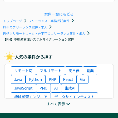
案件一覧にもどる
トップページ
フリーランス・業務委託案件
PHPのフリーランス案件・求人
PHP×リモートワーク・在宅可のフリーランス案件・求人
【PM】不動産管理システムマイグレーション案件
人気の条件から探す
リモート可
フルリモート
高単価
副業
Java
Python
PHP
React
Go
JavaScript
PMO
AI
生成AI
機械学習エンジニア
データサイエンティスト
すべて表示
インフラエンジニア
ITコンサルタント
フロントエンドエンジニア