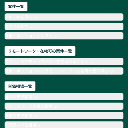
ネットワークエンジニア
Webディレクター
案件一覧
AIエンジニア
Webデザイナー
スキルから探す
月収100万円 業務委託
COBOL
Ruby
単価から探す
TypeScript
Laravel
AWS
職種・ポジションから探す
リモートワーク・在宅可の案件一覧
スキルからリモートワーク・在宅可の案件探す
職種・ポジションからリモートワーク・在宅可の案件探す
単価相場一覧
言語の単価相場
フレームワークの単価相場
職種の単価相場
AI関連の単価相場