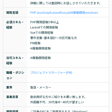
詳細に関しては面談時にお話しさせていただきます。
開発言語
PHP
JavaScript
Laravel
Vue.js
AI
AI駆動開発
windows
必須スキル・
PHP開発経験5年以上

経験
Laravelでの開発経験

Vueでの開発経験

要件定義~基本設計～対応可能な方

PM経験

AI駆動開発経験
尚可スキル・
AI駆動開発経験
経験
職種・ポジシ
プロジェクトマネージャー(PM)
ョン
業界
製造・メーカー
募集背景
勤怠良好な方のご紹介をお願い致します。

外国籍不可、30代後半~40代が望ましい
開発環境
ご自身のPCをご使用頂きます（Windows）
