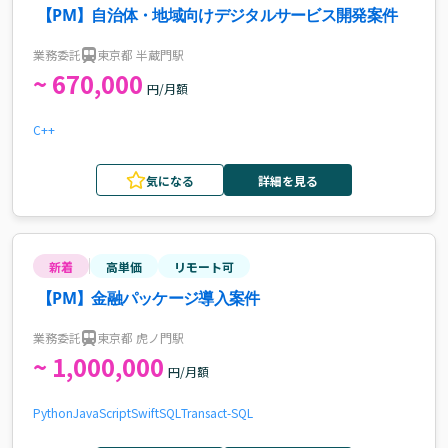
【PM】自治体・地域向けデジタルサービス開発案件
業務委託
東京都 半蔵門駅
~ 670,000
円/月額
C++
気になる
詳細を見る
新着
高単価
リモート可
【PM】金融パッケージ導入案件
業務委託
東京都 虎ノ門駅
~ 1,000,000
円/月額
Python
JavaScript
Swift
SQL
Transact-SQL