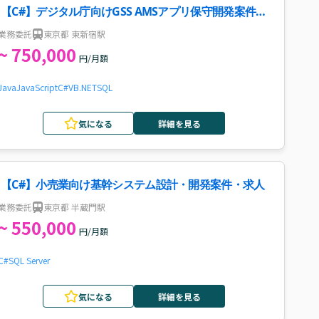
【C#】デジタル庁向けGSS AMSアプリ保守開発案件・
求人
業務委託
東京都 東新宿駅
~ 750,000
円/月額
Java
JavaScript
C#
VB.NET
SQL
気になる
詳細を見る
【C#】小売業向け基幹システム設計・開発案件・求人
業務委託
東京都 半蔵門駅
~ 550,000
円/月額
C#
SQL Server
気になる
詳細を見る