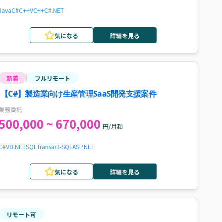
Java
C#
C++
VC++
C#.NET
気になる
詳細を見る
新着
フルリモート
【C#】製造業向け生産管理SaaS開発支援案件
業務委託
500,000 ~ 670,000
円/月額
C#
VB.NET
SQL
Transact-SQL
ASP.NET
気になる
詳細を見る
リモート可