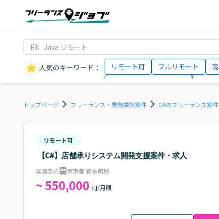
リモート可
フルリモート
高
人気のキーワード：
データサイエンティスト
インフ
AIエンジニア
Webデザイナー
トップページ
フリーランス・業務委託案件
C#のフリーランス案
リモート可
【C#】店舗承りシステム開発支援案件・求人
業務委託
東京都 錦糸町駅
~ 550,000
円/月額