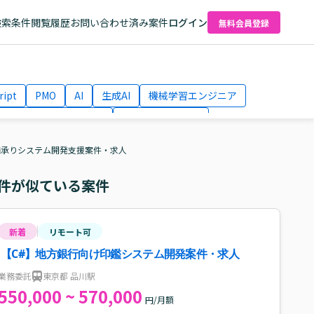
検索条件
閲覧履歴
お問い合わせ済み案件
ログイン
無料会員登録
ript
PMO
AI
生成AI
機械学習エンジニア
ネットワークエンジニア
Webディレクター
el
AWS
舗承りシステム開発支援案件・求人
件が似ている案件
新着
リモート可
【C#】地方銀行向け印鑑システム開発案件・求人
業務委託
東京都 品川駅
550,000 ~ 570,000
円/月額