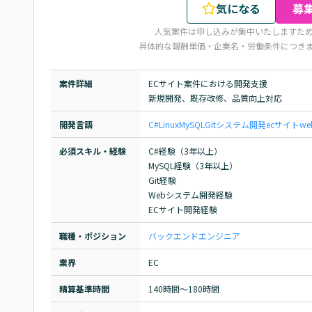
気になる
募
人気案件は申し込みが集中いたしますた
具体的な報酬単価・企業名・労働条件につき
案件詳細
ECサイト案件における開発支援

新規開発、既存改修、品質向上対応
開発言語
C#
Linux
MySQL
Git
システム開発
ecサイト
w
必須スキル・経験
C#経験（3年以上）

MySQL経験（3年以上）

Git経験

Webシステム開発経験

ECサイト開発経験
職種・ポジション
バックエンドエンジニア
業界
EC
精算基準時間
140時間〜180時間