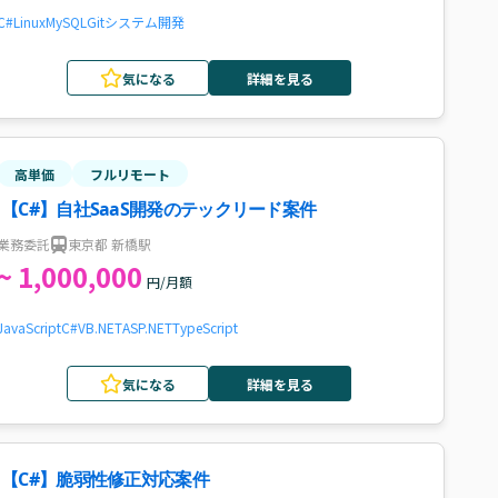
C#
Linux
MySQL
Git
システム開発
気になる
詳細を見る
高単価
フルリモート
【C#】自社SaaS開発のテックリード案件
業務委託
東京都 新橋駅
~ 1,000,000
円/月額
JavaScript
C#
VB.NET
ASP.NET
TypeScript
気になる
詳細を見る
【C#】脆弱性修正対応案件