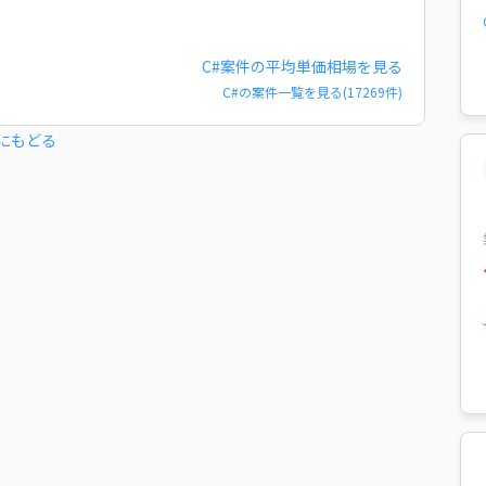
C#
案件の平均単価相場を見る
C#
の案件一覧を見る(
17269
件)
にもどる