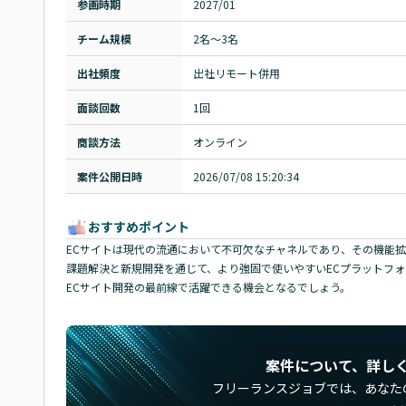
参画時期
2027/01
チーム規模
2名～3名
出社頻度
出社リモート併用
面談回数
1回
商談方法
オンライン
案件公開日時
2026/07/08 15:20:34
おすすめポイント
ECサイトは現代の流通において不可欠なチャネルであり、その機能拡
課題解決と新規開発を通じて、より強固で使いやすいECプラットフォー
ECサイト開発の最前線で活躍できる機会となるでしょう。
案件について、詳し
フリーランスジョブでは、
あなた