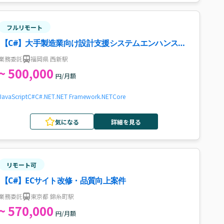
フルリモート
【C#】大手製造業向け設計支援システムエンハンス開
発案件・求人
業務委託
福岡県 西新駅
~ 500,000
円/月額
JavaScript
C#
C#.NET
.NET Framework
.NETCore
気になる
詳細を見る
リモート可
【C#】ECサイト改修・品質向上案件
業務委託
東京都 錦糸町駅
~ 570,000
円/月額