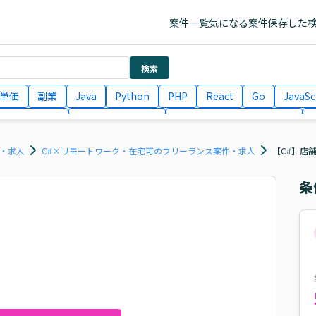
案件一覧
気になる案件
保存した
検索
単価
副業
Java
Python
PHP
React
Go
JavaSc
ラエンジニア
ITコンサルタント
フロントエンドエンジニア
月収100万円 業務委託
COBOL
Ruby
TypeScript
Larav
件・求人
C#×リモートワーク・在宅可のフリーランス案件・求人
【C#】店
条