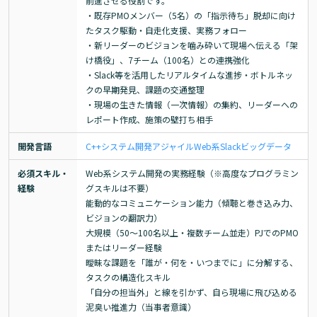
前進させる役割です。

・既存PMOメンバー（5名）の「指示待ち」脱却に向け
たタスク駆動・自走化支援、実務フォロー

・新リーダーのビジョンを噛み砕いて現場へ伝える「架
け橋役」、7チーム（100名）との連携強化

・Slack等を活用したリアルタイムな進捗・ボトルネッ
クの早期発見、課題の交通整理

・現場の生きた情報（一次情報）の集約、リーダーへの
レポート作成、施策の壁打ち相手
開発言語
C++
システム開発
アジャイル
Web系
Slack
ビッグデータ
必須スキル・
Web系システム開発の実務経験（※高度なプログラミン
経験
グスキルは不要）

能動的なコミュニケーション能力（傾聴と巻き込み力、
ビジョンの翻訳力）

大規模（50～100名以上・複数チーム並走）PJでのPMO
またはリーダー経験

曖昧な課題を「誰が・何を・いつまでに」に分解する、
タスクの構造化スキル

「自分の担当外」と線を引かず、自ら現場に飛び込める
泥臭い推進力（当事者意識）