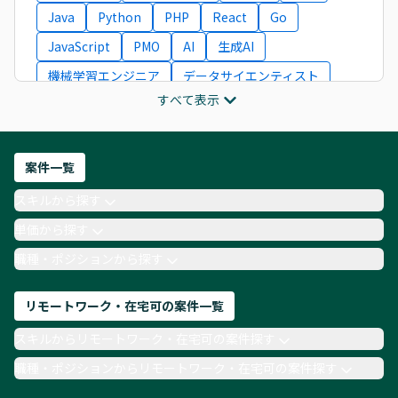
Java
Python
PHP
React
Go
JavaScript
PMO
AI
生成AI
機械学習エンジニア
データサイエンティスト
すべて表示
インフラエンジニア
ITコンサルタント
フロントエンドエンジニア
ネットワークエンジニア
Webディレクター
案件一覧
AIエンジニア
Webデザイナー
スキルから探す
月収100万円 業務委託
COBOL
Ruby
単価から探す
TypeScript
Laravel
AWS
職種・ポジションから探す
リモートワーク・在宅可の案件一覧
スキルからリモートワーク・在宅可の案件探す
職種・ポジションからリモートワーク・在宅可の案件探す