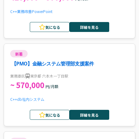
C++
業務改善
PowerPoint
気になる
詳細を見る
新着
【PMO】金融システム管理部支援案件
業務委託
東京都 六本木一丁目駅
~ 570,000
円/月額
C++
db
社内システム
気になる
詳細を見る