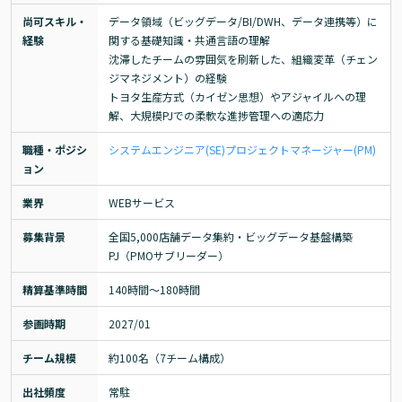
尚可スキル・
データ領域（ビッグデータ/BI/DWH、データ連携等）に
経験
関する基礎知識・共通言語の理解

沈滞したチームの雰囲気を刷新した、組織変革（チェン
ジマネジメント）の経験

トヨタ生産方式（カイゼン思想）やアジャイルへの理
解、大規模PJでの柔軟な進捗管理への適応力
職種・ポジシ
システムエンジニア(SE)
プロジェクトマネージャー(PM)
ョン
業界
WEBサービス
募集背景
全国5,000店舗データ集約・ビッグデータ基盤構築
PJ（PMOサブリーダー）
精算基準時間
140時間〜180時間
参画時期
2027/01
チーム規模
約100名（7チーム構成）
出社頻度
常駐