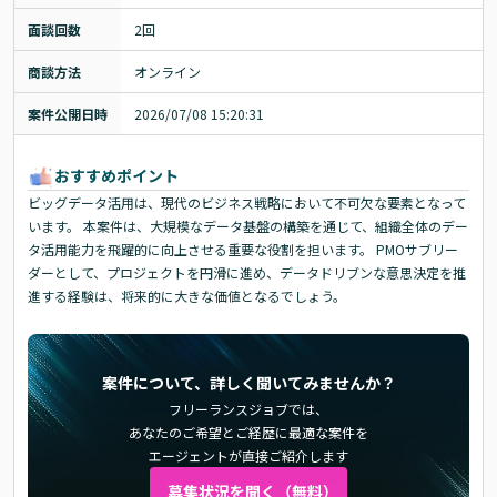
面談回数
2回
商談方法
オンライン
案件公開日時
2026/07/08 15:20:31
おすすめポイント
ビッグデータ活用は、現代のビジネス戦略において不可欠な要素となって
います。 本案件は、大規模なデータ基盤の構築を通じて、組織全体のデー
タ活用能力を飛躍的に向上させる重要な役割を担います。 PMOサブリー
ダーとして、プロジェクトを円滑に進め、データドリブンな意思決定を推
進する経験は、将来的に大きな価値となるでしょう。
案件について、詳しく聞いてみませんか？
フリーランスジョブでは、
あなたのご希望とご経歴に最適な案件を
エージェントが直接ご紹介します
募集状況を聞く（無料）