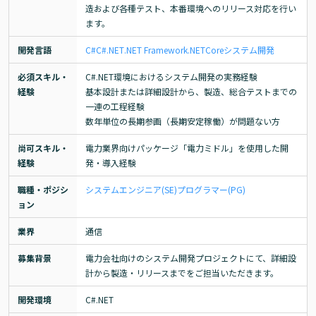
造および各種テスト、本番環境へのリリース対応を行い
ます。
開発言語
C#
C#.NET
.NET Framework
.NETCore
システム開発
必須スキル・
C#.NET環境におけるシステム開発の実務経験

経験
基本設計または詳細設計から、製造、総合テストまでの
一連の工程経験

数年単位の長期参画（長期安定稼働）が問題ない方
尚可スキル・
電力業界向けパッケージ「電力ミドル」を使用した開
経験
発・導入経験
職種・ポジシ
システムエンジニア(SE)
プログラマー(PG)
ョン
業界
通信
募集背景
電力会社向けのシステム開発プロジェクトにて、詳細設
計から製造・リリースまでをご担当いただきます。
開発環境
C#.NET