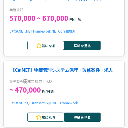
業務委託
570,000 ~ 670,000
円/月額
C#
C#.NET
.NET Framework
.NETCore
生成AI
気になる
詳細を見る
【C#.NET】物流管理システム保守・改修案件・求人
業務委託
東京都 四ツ木駅
~ 470,000
円/月額
C#
C#.NET
SQL
Transact-SQL
.NET Framework
気になる
詳細を見る