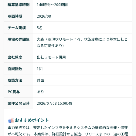
精算基準時間
140時間〜200時間
参画時期
2026/08
チーム規模
5名
現場の雰囲気
大森（※現状リモート半々、状況変動により基本出社と
なる可能性あり）
出社頻度
出社リモート併用
面談回数
1回
商談方法
対面
PC貸与
あり
案件公開日時
2026/07/08 15:00:48
おすすめポイント
電力業界では、安定したインフラを支えるシステムの継続的な開発・保守
が不可欠です。 本案件は、詳細設計から製造、リリースまでの一連の工程