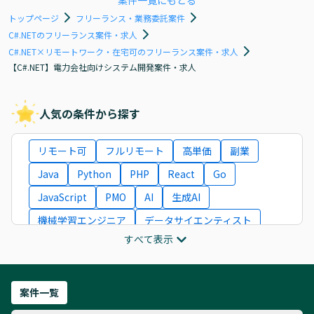
案件一覧にもどる
トップページ
フリーランス・業務委託案件
C#.NETのフリーランス案件・求人
C#.NET×リモートワーク・在宅可のフリーランス案件・求人
【C#.NET】電力会社向けシステム開発案件・求人
人気の条件から探す
リモート可
フルリモート
高単価
副業
Java
Python
PHP
React
Go
JavaScript
PMO
AI
生成AI
機械学習エンジニア
データサイエンティスト
すべて表示
インフラエンジニア
ITコンサルタント
フロントエンドエンジニア
ネットワークエンジニア
Webディレクター
案件一覧
AIエンジニア
Webデザイナー