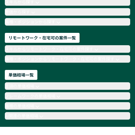
スキルから探す
月収100万円 業務委託
COBOL
Ruby
単価から探す
TypeScript
Laravel
AWS
職種・ポジションから探す
リモートワーク・在宅可の案件一覧
スキルからリモートワーク・在宅可の案件探す
職種・ポジションからリモートワーク・在宅可の案件探す
単価相場一覧
言語の単価相場
フレームワークの単価相場
職種の単価相場
AI関連の単価相場