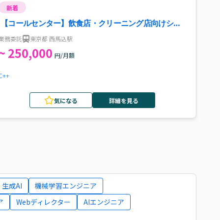
新着
【コールセンター】飲食店・クリーニング店向けシス
テム問い合わせ対応案件・求人
業務委託
東京都 西馬込駅
~ 250,000
円/月額
C++
気になる
詳細を見る
生成AI
機械学習エンジニア
ア
Webディレクター
AIエンジニア