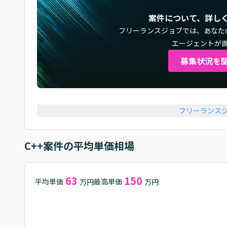
案件について、詳し
フリーランスジョブでは、
あなた
エージェントが
募集状況を
フリーランス
C++
案件の平均単価相場
63
150
平均単価
最高単価
万円
万円