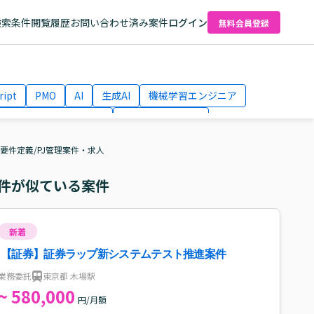
検索条件
閲覧履歴
お問い合わせ済み案件
ログイン
無料会員登録
ript
PMO
AI
生成AI
機械学習エンジニア
ネットワークエンジニア
Webディレクター
el
AWS
要件定義/PJ管理案件・求人
件が似ている案件
新着
【証券】証券ラップ新システムテスト推進案件
業務委託
東京都 木場駅
~ 580,000
円/月額