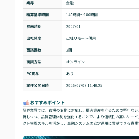
業界
金融
精算基準時間
140時間〜180時間
参画時期
2027/01
出社頻度
出社リモート併用
面談回数
2回
商談方法
オンライン
PC貸与
あり
案件公開日時
2026/07/08 11:40:25
おすすめポイント
証券業界では、市場の変動に対応し、顧客資産を守るための堅牢なシ
持しつつ、品質管理体制を強化することで、より信頼性の高いサービ
クト管理スキルを活かし、金融システムの安定運用に貢献できる貴重