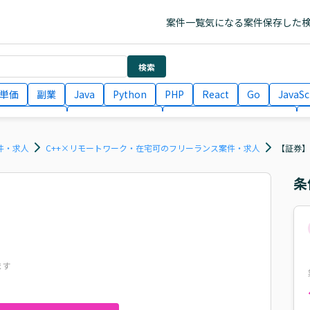
案件一覧
気になる案件
保存した
検索
単価
副業
Java
Python
PHP
React
Go
JavaSc
ラエンジニア
ITコンサルタント
フロントエンドエンジニア
月収100万円 業務委託
COBOL
Ruby
TypeScript
Larav
件・求人
C++×リモートワーク・在宅可のフリーランス案件・求人
【証券】
条
ます