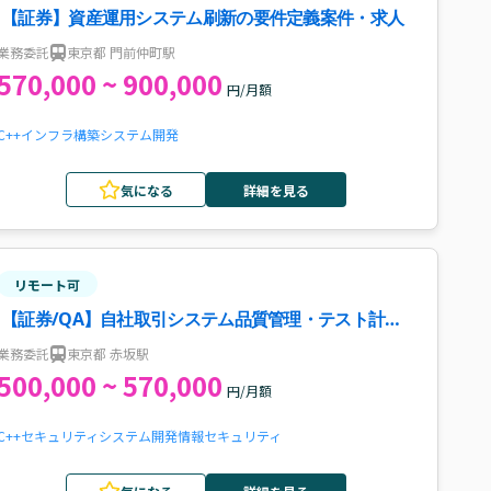
【証券】資産運用システム刷新の要件定義案件・求人
業務委託
東京都 門前仲町駅
570,000 ~ 900,000
円/月額
C++
インフラ構築
システム開発
気になる
詳細を見る
リモート可
【証券/QA】自社取引システム品質管理・テスト計画
策定案件・求人
業務委託
東京都 赤坂駅
500,000 ~ 570,000
円/月額
C++
セキュリティ
システム開発
情報セキュリティ