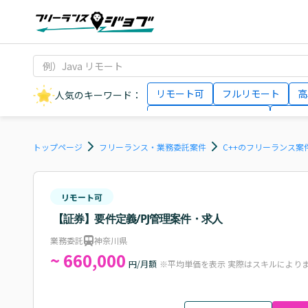
リモート可
フルリモート
高
人気のキーワード：
データサイエンティスト
インフ
AIエンジニア
Webデザイナー
トップページ
フリーランス・業務委託案件
C++のフリーランス案
リモート可
【証券】要件定義/PJ管理案件・求人
業務委託
神奈川県
~ 660,000
円/月額
※平均単価を表示 実際はスキルにより