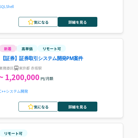
SQL
Shell
気になる
詳細を見る
新着
高単価
リモート可
【証券】証券取引システム開発PM案件
業務委託
東京都 赤坂駅
~ 1,200,000
円/月額
C++
システム開発
気になる
詳細を見る
リモート可