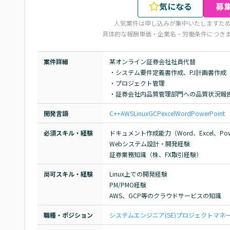
気になる
募
人気案件は申し込みが集中いたしますた
具体的な報酬単価・企業名・労働条件につき
案件詳細
某オンライン証券会社社員代替

・システム要件定義書作成、PJ計画書作成

・プロジェクト管理

・証券会社内品質管理部門への品質状況報
開発言語
C++
AWS
Linux
GCP
excel
Word
PowerPoint
必須スキル・経験
ドキュメント作成能力（Word、Excel、Power
Webシステム設計・開発経験

証券業務知識（株、FX取引経験）
尚可スキル・経験
Linux上での開発経験

PM/PMO経験

AWS、GCP等のクラウドサービスの知識
職種・ポジション
システムエンジニア(SE)
プロジェクトマネージ