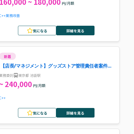
160,000 ~ 180,000
円/月額
C++
業務改善
気になる
詳細を見る
新着
【店長/マネジメント】グッズストア管理責任者案件・
求人
業務委託
東京都 池袋駅
~ 240,000
円/月額
C++
気になる
詳細を見る