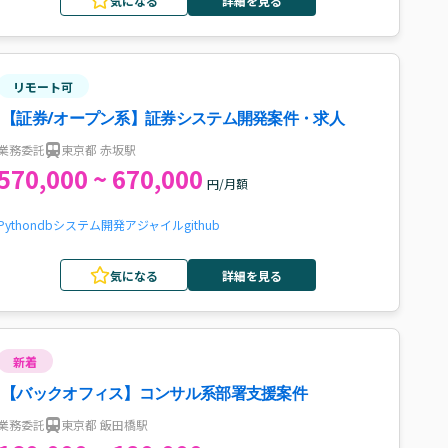
気になる
詳細を見る
リモート可
【証券/オープン系】証券システム開発案件・求人
業務委託
東京都 赤坂駅
570,000 ~ 670,000
円/月額
Python
db
システム開発
アジャイル
github
気になる
詳細を見る
新着
【バックオフィス】コンサル系部署支援案件
業務委託
東京都 飯田橋駅