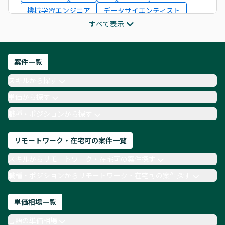
機械学習エンジニア
データサイエンティスト
すべて表示
インフラエンジニア
ITコンサルタント
フロントエンドエンジニア
ネットワークエンジニア
Webディレクター
案件一覧
AIエンジニア
Webデザイナー
スキルから探す
月収100万円 業務委託
COBOL
Ruby
単価から探す
TypeScript
Laravel
AWS
職種・ポジションから探す
リモートワーク・在宅可の案件一覧
スキルからリモートワーク・在宅可の案件探す
職種・ポジションからリモートワーク・在宅可の案件探す
単価相場一覧
言語の単価相場