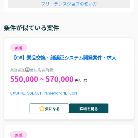
フリーランスジョブの使い方
条件が似ている案件
新着
【C#】景品交換・顔認証システム開発案件・求人
業務委託
愛知県 奥町駅
550,000 ~ 570,000
円/月額
C#
C#.NET
SQL
.NET Framework
.NETCore
気になる
詳細を見る
新着