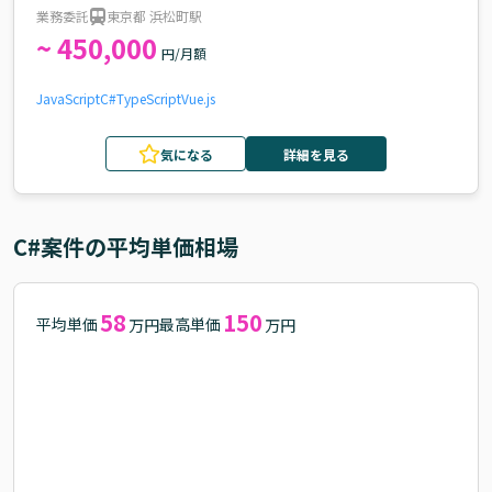
業務委託
東京都 浜松町駅
~ 450,000
円/月額
JavaScript
C#
TypeScript
Vue.js
気になる
詳細を見る
C#
案件の平均単価相場
58
150
平均単価
最高単価
万円
万円