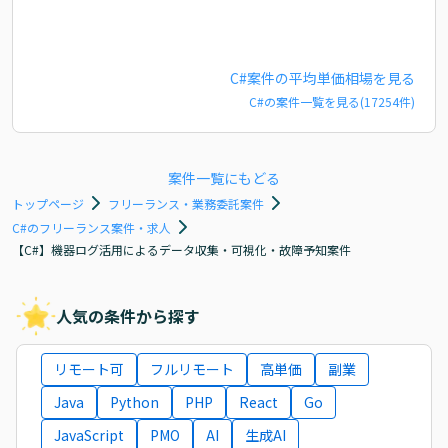
C#
案件の平均単価相場を見る
C#
の案件一覧を見る(
17254
件)
案件一覧にもどる
トップページ
フリーランス・業務委託案件
C#のフリーランス案件・求人
【C#】機器ログ活用によるデータ収集・可視化・故障予知案件
人気の条件から探す
リモート可
フルリモート
高単価
副業
Java
Python
PHP
React
Go
JavaScript
PMO
AI
生成AI