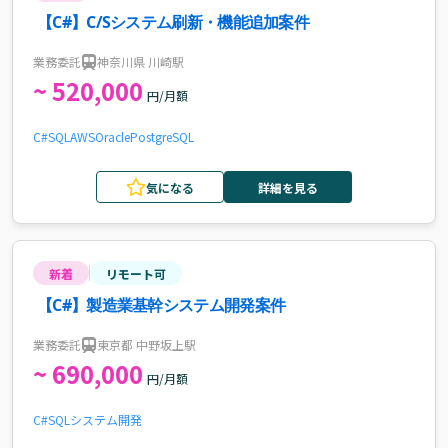
【C#】C/Sシステム刷新・機能追加案件
業務委託
神奈川県 川崎駅
~ 520,000
円/月額
C#
SQL
AWS
Oracle
PostgreSQL
気になる
詳細を見る
新着
リモート可
【C#】製造業基幹システム開発案件
業務委託
東京都 中野坂上駅
~ 690,000
円/月額
C#
SQL
システム開発