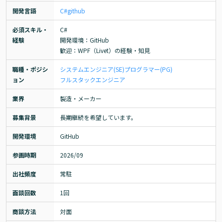
開発言語
C#
github
必須スキル・
C#

経験
開発環境：GitHub

歓迎：WPF（Livet）の経験・知見
職種・ポジシ
システムエンジニア(SE)
プログラマー(PG)
ョン
フルスタックエンジニア
業界
製造・メーカー
募集背景
長期継続を希望しています。
開発環境
GitHub
参画時期
2026/09
出社頻度
常駐
面談回数
1回
商談方法
対面