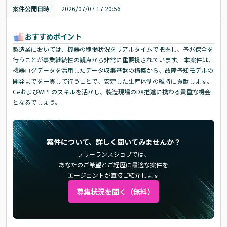
案件公開日時
2026/07/07 17:20:56
おすすめポイント
製造業においては、機器の稼働状況をリアルタイムで把握し、予兆保全を
行うことが事業継続性の観点から非常に重要視されています。 本案件は、
機器ログデータを活用したデータ収集基盤の構築から、故障予知モデルの
開発までを一貫して行うことで、安定した生産体制の維持に貢献します。
C#およびWPFのスキルを活かし、製造現場のDX推進に携わる貴重な機会
となるでしょう。
案件について、詳しく聞いてみませんか？
フリーランスジョブでは、
あなたのご希望とご経歴に最適な案件を
エージェントが直接ご紹介します
募集状況を聞く（無料）