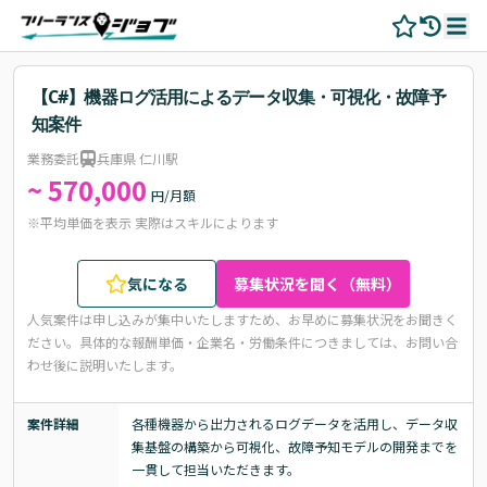
【C#】機器ログ活用によるデータ収集・可視化・故障予
知案件
業務委託
兵庫県 仁川駅
~ 570,000
円/月額
※平均単価を表示 実際はスキルによります
気になる
募集状況を聞く（無料）
人気案件は申し込みが集中いたしますため、お早めに募集状況をお聞きく
ださい。
具体的な報酬単価・企業名・労働条件につきましては、お問い合
わせ後に説明いたします。
案件詳細
各種機器から出力されるログデータを活用し、データ収
集基盤の構築から可視化、故障予知モデルの開発までを
一貫して担当いただきます。