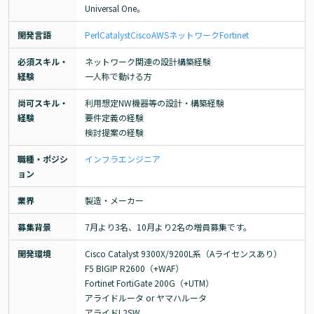
Universal One。
開発言語
Perl
Catalyst
Cisco
AWS
ネットワーク
Fortinet
必須スキル・
ネットワーク関連の設計構築経験

経験
一人称で動ける方
尚可スキル・
利用想定NW機器等の設計・構築経験

経験
要件定義の経験

検討提案の経験
職種・ポジシ
インフラエンジニア
ョン
業界
製造・メーカー
募集背景
7月より3名、10月より2名の増員募集です。
開発環境
Cisco Catalyst 9300X/9200L系（Aライセンスあり）

F5 BIGIP R2600（+WAF）

Fortinet FortiGate 200G（+UTM）

アライドルータ or ヤマハルータ

アライドL2SW
