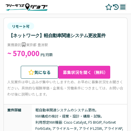
リモート可
【ネットワーク】軽自動車関連システム更改案件
業務委託
東京都 豊洲駅
~ 570,000
円/月額
気になる
募集状況を聞く（無料）
人気案件は申し込みが集中いたしますため、お早めに募集状況をお聞きく
ださい。
具体的な報酬単価・企業名・労働条件につきましては、お問い合
わせ後に説明いたします。
案件詳細
軽自動車関連システムのシステム更改。

NW構成の検討・提案・設計・構築・試験。

利用想定NW機器: Cisco Catalyst, F5 BIGIP, Fortinet 
FortiGate, アライドルータ, アライドL2SW, アライドAP, 