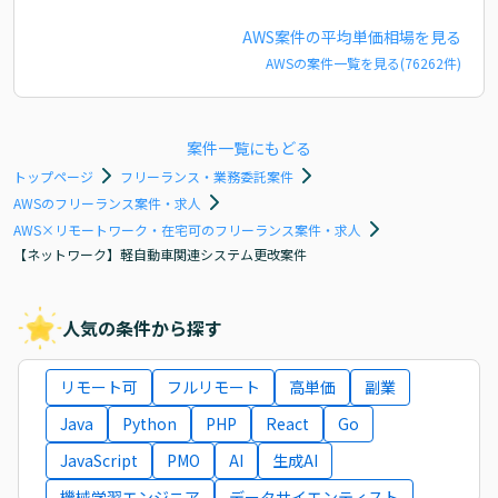
AWS
案件の平均単価相場を見る
AWS
の案件一覧を見る(
76262
件)
案件一覧にもどる
トップページ
フリーランス・業務委託案件
AWSのフリーランス案件・求人
AWS×リモートワーク・在宅可のフリーランス案件・求人
【ネットワーク】軽自動車関連システム更改案件
人気の条件から探す
リモート可
フルリモート
高単価
副業
Java
Python
PHP
React
Go
JavaScript
PMO
AI
生成AI
機械学習エンジニア
データサイエンティスト