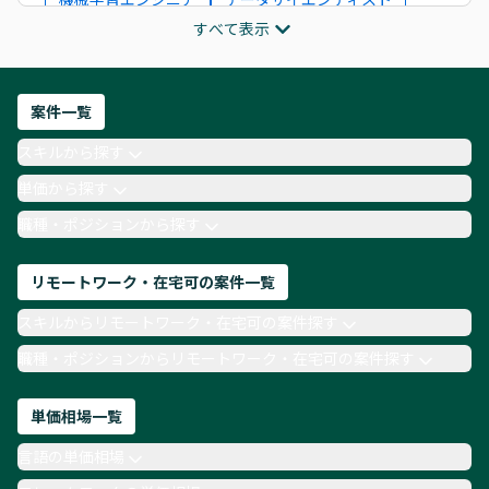
すべて表示
インフラエンジニア
ITコンサルタント
フロントエンドエンジニア
ネットワークエンジニア
Webディレクター
案件一覧
AIエンジニア
Webデザイナー
スキルから探す
月収100万円 業務委託
COBOL
Ruby
単価から探す
TypeScript
Laravel
AWS
職種・ポジションから探す
リモートワーク・在宅可の案件一覧
スキルからリモートワーク・在宅可の案件探す
職種・ポジションからリモートワーク・在宅可の案件探す
単価相場一覧
言語の単価相場