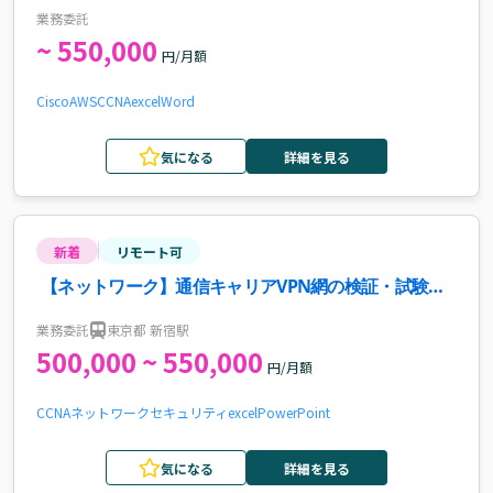
人
業務委託
~ 550,000
円/月額
Cisco
AWS
CCNA
excel
Word
気になる
詳細を見る
新着
リモート可
【ネットワーク】通信キャリアVPN網の検証・試験支
援案件・求人
業務委託
東京都 新宿駅
500,000 ~ 550,000
円/月額
CCNA
ネットワーク
セキュリティ
excel
PowerPoint
気になる
詳細を見る