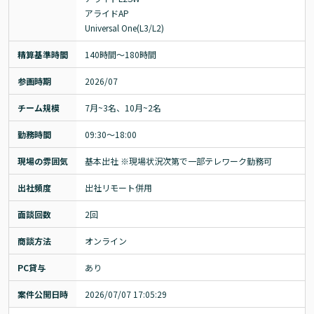
アライドAP

Universal One(L3/L2)
精算基準時間
140時間〜180時間
参画時期
2026/07
チーム規模
7月~3名、10月~2名
勤務時間
09:30～18:00
現場の雰囲気
基本出社 ※現場状況次第で一部テレワーク勤務可
出社頻度
出社リモート併用
面談回数
2回
商談方法
オンライン
PC貸与
あり
案件公開日時
2026/07/07 17:05:29