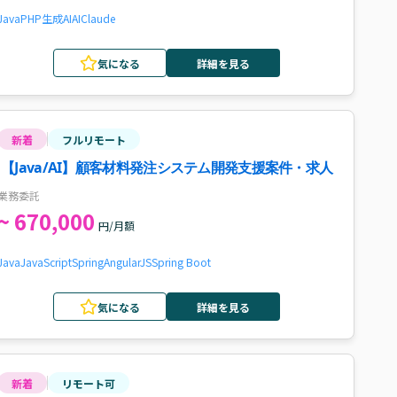
Java
PHP
生成AI
AI
Claude
気になる
詳細を見る
新着
フルリモート
【Java/AI】顧客材料発注システム開発支援案件・求人
業務委託
~ 670,000
円/月額
Java
JavaScript
Spring
AngularJS
Spring Boot
気になる
詳細を見る
新着
リモート可