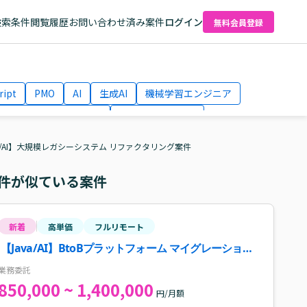
検索条件
閲覧履歴
お問い合わせ済み案件
ログイン
無料会員登録
ript
PMO
AI
生成AI
機械学習エンジニア
ネットワークエンジニア
Webディレクター
el
AWS
va/AI】大規模レガシーシステム リファクタリング案件
件が似ている案件
新着
高単価
フルリモート
【Java/AI】BtoBプラットフォーム マイグレーション
シニアSE案件
業務委託
850,000 ~ 1,400,000
円/月額