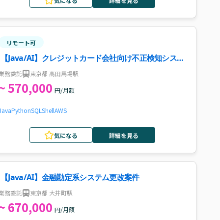
気になる
詳細を見る
リモート可
【Java/AI】クレジットカード会社向け不正検知システ
ム開発支援案件・求人
業務委託
東京都 高田馬場駅
~ 570,000
円/月額
Java
Python
SQL
Shell
AWS
気になる
詳細を見る
【Java/AI】金融勘定系システム更改案件
業務委託
東京都 大井町駅
~ 670,000
円/月額