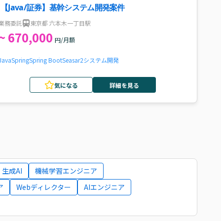
【Java/証券】基幹システム開発案件
業務委託
東京都 六本木一丁目駅
~ 670,000
円/月額
Java
Spring
Spring Boot
Seasar2
システム開発
気になる
詳細を見る
生成AI
機械学習エンジニア
ア
Webディレクター
AIエンジニア