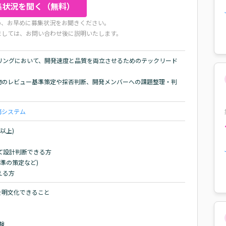
集状況を聞く（無料）
め、お早めに募集状況をお聞きください。
ましては、お問い合わせ後に説明いたします。
リングにおいて、開発速度と品質を両立させるためのテックリード
物のレビュー基準策定や採否判断、開発メンバーへの課題整理・判
務システム
上)

て設計判断できる方

準の策定など)

える方
明文化できること


