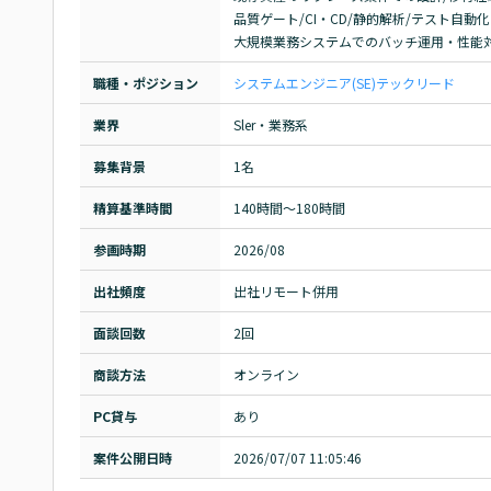
品質ゲート/CI・CD/静的解析/テスト自動化
大規模業務システムでのバッチ運用・性能
職種・ポジション
システムエンジニア(SE)
テックリード
業界
Sler・業務系
募集背景
1名
精算基準時間
140時間〜180時間
参画時期
2026/08
出社頻度
出社リモート併用
面談回数
2回
商談方法
オンライン
PC貸与
あり
案件公開日時
2026/07/07 11:05:46