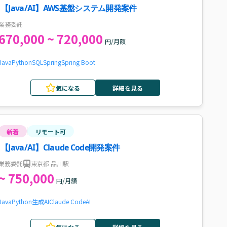
【Java/AI】AWS基盤システム開発案件
業務委託
670,000 ~ 720,000
円/月額
Java
Python
SQL
Spring
Spring Boot
気になる
詳細を見る
新着
リモート可
【Java/AI】Claude Code開発案件
業務委託
東京都 品川駅
~ 750,000
円/月額
Java
Python
生成AI
Claude Code
AI