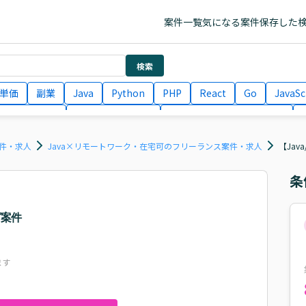
案件一覧
気になる案件
保存した
検索
単価
副業
Java
Python
PHP
React
Go
JavaSc
ラエンジニア
ITコンサルタント
フロントエンドエンジニア
月収100万円 業務委託
COBOL
Ruby
TypeScript
Larav
案件・求人
Java×リモートワーク・在宅可のフリーランス案件・求人
【Ja
条
グ案件
ます