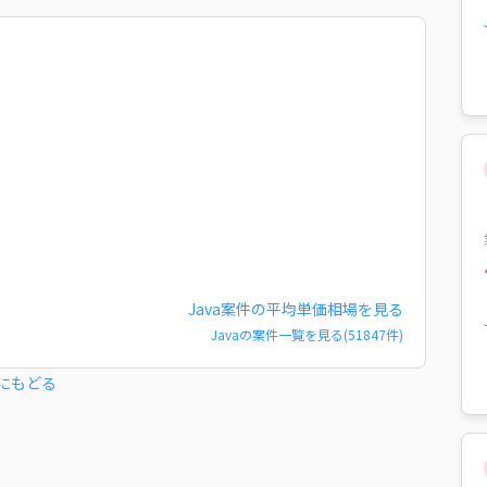
Java
案件の平均単価相場を見る
Java
の案件一覧を見る(
51847
件)
にもどる