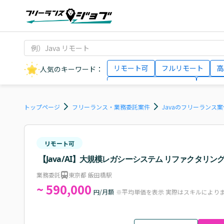
リモート可
フルリモート
高
人気のキーワード：
データサイエンティスト
インフ
AIエンジニア
Webデザイナー
トップページ
フリーランス・業務委託案件
Javaのフリーランス
リモート可
【Java/AI】大規模レガシーシステム リファクタリン
業務委託
東京都 飯田橋駅
~ 590,000
円/月額
※平均単価を表示 実際はスキルにより