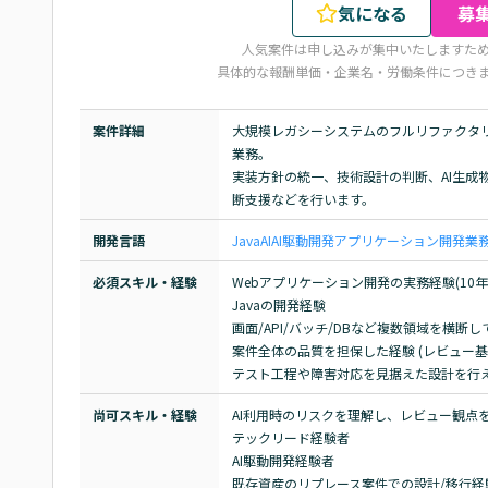
気になる
募
人気案件は申し込みが集中いたしますた
具体的な報酬単価・企業名・労働条件につき
案件詳細
大規模レガシーシステムのフルリファクタ
業務。

実装方針の統一、技術設計の判断、AI生成
断支援などを行います。
開発言語
Java
AI
AI駆動開発
アプリケーション開発
業
必須スキル・経験
Webアプリケーション開発の実務経験(10年以
Javaの開発経験

画面/API/バッチ/DBなど複数領域を横断し
案件全体の品質を担保した経験 (レビュー基
テスト工程や障害対応を見据えた設計を行
尚可スキル・経験
AI利用時のリスクを理解し、レビュー観点を
テックリード経験者

AI駆動開発経験者

既存資産のリプレース案件での設計/移行経験