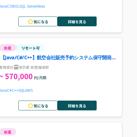
Java
COBOL
SQL Server
AI
ses
気になる
詳細を見る
新着
リモート可
【Java/C#/C++】航空会社販売予約システム保守開発
案件・求人
業務委託
東京都 新整備場駅
~ 570,000
円/月額
Java
C#
C++
SQL
AWS
気になる
詳細を見る
新着