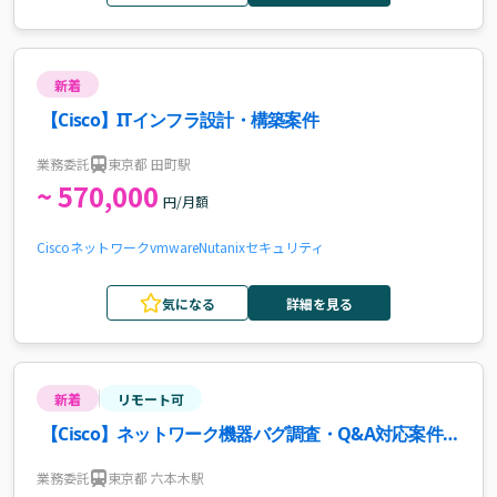
新着
【Cisco】ITインフラ設計・構築案件
業務委託
東京都 田町駅
~ 570,000
円/月額
Cisco
ネットワーク
vmware
Nutanix
セキュリティ
気になる
詳細を見る
新着
リモート可
【Cisco】ネットワーク機器バグ調査・Q&A対応案件・
求人
業務委託
東京都 六本木駅