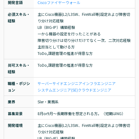
開発言語
Cisco
ファイヤーウォール
必須スキル・
主にCisco機器(L2/L3SW、FireWall等)設定および障害切
経験
り分け対応経験

LB（BIG-IP）構築経験

一から機器の設定を行ったことがある

障害切り分けは切り分けだけでなく一次、二次対応経験

主担当として動ける方

ToDo,課題管理の推進が得意な方
尚可スキル・
ToDo,課題管理の推進が得意な方
経験
職種・ポジシ
サーバーサイドエンジニア
インフラエンジニア
ョン
システムエンジニア(SE)
クラウドエンジニア
業界
Sler・業務系
募集背景
8月or9月～長期稼働を想定される方。（短期はNG）
開発環境
主にCisco機器(L2/L3SW、FireWall等)設定および障害切
り分け対応経験

LB（BIG-IP）構築経験
