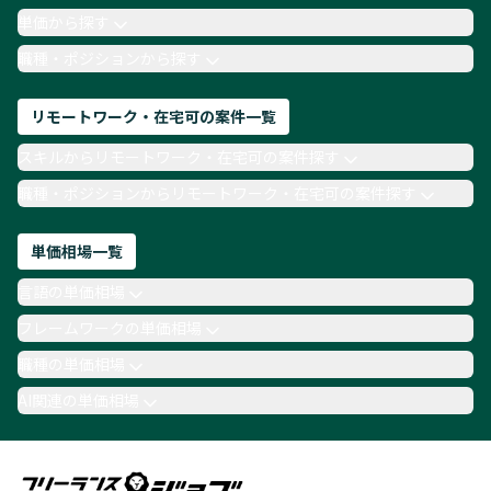
月収100万円 業務委託
COBOL
Ruby
単価から探す
TypeScript
Laravel
AWS
職種・ポジションから探す
リモートワーク・在宅可の案件一覧
スキルからリモートワーク・在宅可の案件探す
職種・ポジションからリモートワーク・在宅可の案件探す
単価相場一覧
言語の単価相場
フレームワークの単価相場
職種の単価相場
AI関連の単価相場