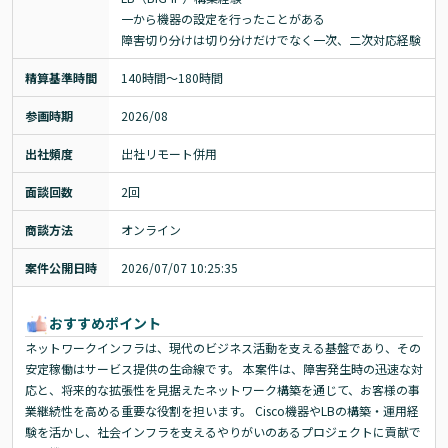
一から機器の設定を行ったことがある

障害切り分けは切り分けだけでなく一次、二次対応経験
精算基準時間
140時間〜180時間
参画時期
2026/08
出社頻度
出社リモート併用
面談回数
2回
商談方法
オンライン
案件公開日時
2026/07/07 10:25:35
おすすめポイント
ネットワークインフラは、現代のビジネス活動を支える基盤であり、その
安定稼働はサービス提供の生命線です。 本案件は、障害発生時の迅速な対
応と、将来的な拡張性を見据えたネットワーク構築を通じて、お客様の事
業継続性を高める重要な役割を担います。 Cisco機器やLBの構築・運用経
験を活かし、社会インフラを支えるやりがいのあるプロジェクトに貢献で