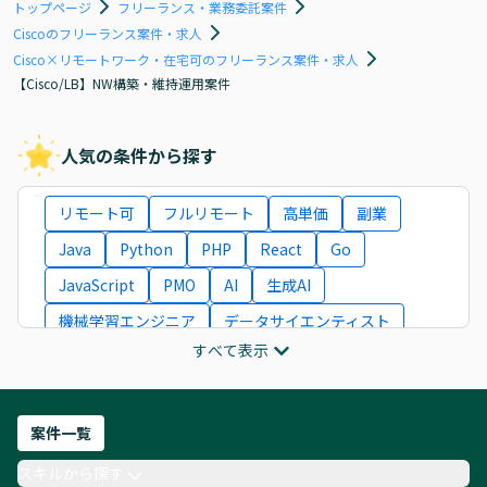
トップページ
フリーランス・業務委託案件
Ciscoのフリーランス案件・求人
Cisco×リモートワーク・在宅可のフリーランス案件・求人
【Cisco/LB】NW構築・維持運用案件
人気の条件から探す
リモート可
フルリモート
高単価
副業
Java
Python
PHP
React
Go
JavaScript
PMO
AI
生成AI
機械学習エンジニア
データサイエンティスト
すべて表示
インフラエンジニア
ITコンサルタント
フロントエンドエンジニア
ネットワークエンジニア
Webディレクター
案件一覧
AIエンジニア
Webデザイナー
スキルから探す