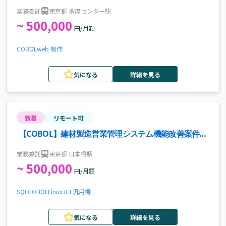
業務委託
東京都 多摩センター駅
~ 500,000
円/月額
COBOL
web 制作
気になる
詳細を見る
新着
リモート可
【COBOL】建材製造営業管理システム機能改善案件・
求人
業務委託
東京都 日本橋駅
~ 500,000
円/月額
SQL
COBOL
Linux
JCL
汎用機
気になる
詳細を見る