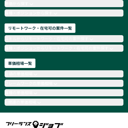
月収100万円 業務委託
COBOL
Ruby
単価から探す
TypeScript
Laravel
AWS
職種・ポジションから探す
リモートワーク・在宅可の案件一覧
スキルからリモートワーク・在宅可の案件探す
職種・ポジションからリモートワーク・在宅可の案件探す
単価相場一覧
言語の単価相場
フレームワークの単価相場
職種の単価相場
AI関連の単価相場