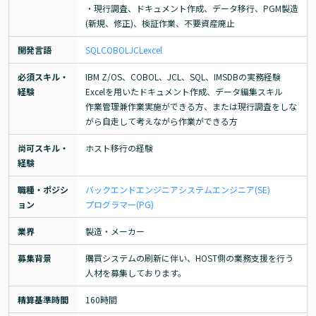
・現行調査、ドキュメント作成、データ移行、PGM製造
(新規、修正)、検証作業、不要資産廃止
開発言語
SQL
COBOL
JCL
excel
必須スキル・
IBM Z/OS、COBOL、JCL、SQL、IMSDBの実務経験

経験
Excelを用いたドキュメント作成、データ編集スキル

作業管理兼作業実施ができる方、または現行調査をしな
がら自走して考えながら作業ができる方
尚可スキル・
ホスト移行の経験
経験
職種・ポジシ
バックエンドエンジニア
システムエンジニア(SE)
ョン
プログラマー(PG)
業界
製造・メーカー
募集背景
購買システムの刷新に伴い、HOST側の業務支援を行う
人材を募集しております。
精算基準時間
160時間