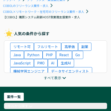
COBOLのフリーランス案件・求人
COBOL×リモートワーク・在宅可のフリーランス案件・求人
【COBOL】購買システム刷新HOST側業務支援案件・求人
人気の条件から探す
リモート可
フルリモート
高単価
副業
Java
Python
PHP
React
Go
JavaScript
PMO
AI
生成AI
機械学習エンジニア
データサイエンティスト
すべて表示
インフラエンジニア
ITコンサルタント
フロントエンドエンジニア
ネットワークエンジニア
Webディレクター
案件一覧
AIエンジニア
Webデザイナー
スキルから探す