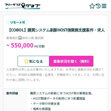
リモート可
【COBOL】購買システム刷新HOST側業務支援案件・求人
業務委託
神奈川県 横浜駅
~ 550,000
円/月額
気になる
募集状況を聞く（無料）
人気案件は申し込みが集中いたしますため、お早めに募集状況をお聞きく
ださい。
具体的な報酬単価・企業名・労働条件につきましては、お問い合
わせ後に説明いたします。
案件詳細
購買システムの刷新に伴うHOST側の業務支援。

・HOST関連データの削除に伴う影響調査

・データ移行作業支援

・帳票仕様調査
