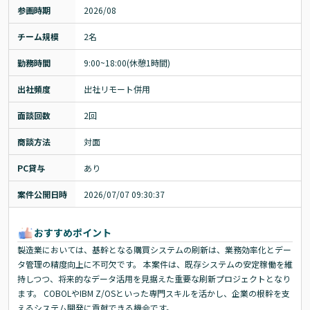
参画時期
2026/08
チーム規模
2名
勤務時間
9:00~18:00(休憩1時間)
出社頻度
出社リモート併用
面談回数
2回
商談方法
対面
PC貸与
あり
案件公開日時
2026/07/07 09:30:37
おすすめポイント
製造業においては、基幹となる購買システムの刷新は、業務効率化とデー
タ管理の精度向上に不可欠です。 本案件は、既存システムの安定稼働を維
持しつつ、将来的なデータ活用を見据えた重要な刷新プロジェクトとなり
ます。 COBOLやIBM Z/OSといった専門スキルを活かし、企業の根幹を支
えるシステム開発に貢献できる機会です。