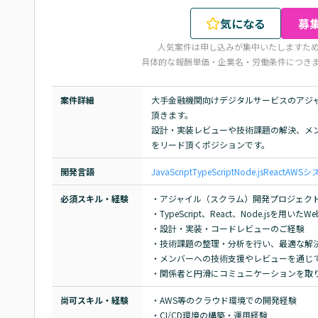
気になる
募
人気案件は申し込みが集中いたしますた
具体的な報酬単価・企業名・労働条件につき
案件詳細
大手金融機関向けデジタルサービスのアジ
頂きます。

設計・実装レビューや技術課題の解決、メ
をリード頂くポジションです。
開発言語
JavaScript
TypeScript
Node.js
React
AWS
シ
必須スキル・経験
・アジャイル（スクラム）開発プロジェクト
・TypeScript、React、Node.jsを用
・設計・実装・コードレビューのご経験

・技術課題の整理・分析を行い、最適な解決
・メンバーへの技術支援やレビューを通じて
・関係者と円滑にコミュニケーションを取
尚可スキル・経験
・AWS等のクラウド環境での開発経験

・CI/CD環境の構築・運用経験
