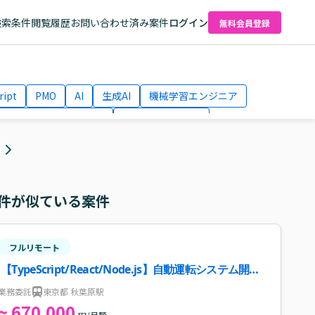
検索条件
閲覧履歴
お問い合わせ済み案件
ログイン
無料会員登録
ript
PMO
AI
生成AI
機械学習エンジニア
ネットワークエンジニア
Webディレクター
el
AWS
件が似ている案件
フルリモート
【TypeScript/React/Node.js】自動運転システム開発
案件・求人
業務委託
東京都 秋葉原駅
~ 670,000