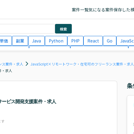
案件一覧
気になる案件
保存した
検索
単価
副業
Java
Python
PHP
React
Go
JavaSc
ラエンジニア
ITコンサルタント
フロントエンドエンジニア
月収100万円 業務委託
COBOL
Ruby
TypeScript
Larav
ーランス案件・求人
JavaScript×リモートワーク・在宅可のフリーランス案件・求人
案件・求人
条
デジタルサービス開発支援案件・求人
ます