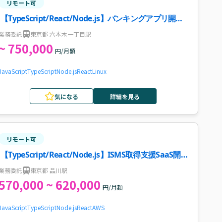
リモート可
【TypeScript/React/Node.js】バンキングアプリ開発
案件・求人
業務委託
東京都 六本木一丁目駅
~ 750,000
円/月額
JavaScript
TypeScript
Node.js
React
Linux
気になる
詳細を見る
リモート可
【TypeScript/React/Node.js】ISMS取得支援SaaS開
発案件・求人
業務委託
東京都 品川駅
570,000 ~ 620,000
円/月額
JavaScript
TypeScript
Node.js
React
AWS