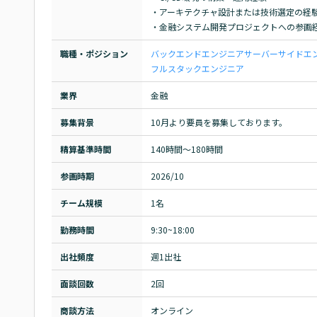
・アーキテクチャ設計または技術選定の経験
・金融システム開発プロジェクトへの参画
職種・ポジション
バックエンドエンジニア
サーバーサイドエ
フルスタックエンジニア
業界
金融
募集背景
10月より要員を募集しております。
精算基準時間
140時間〜180時間
参画時期
2026/10
チーム規模
1名
勤務時間
9:30~18:00
出社頻度
週1出社
面談回数
2回
商談方法
オンライン