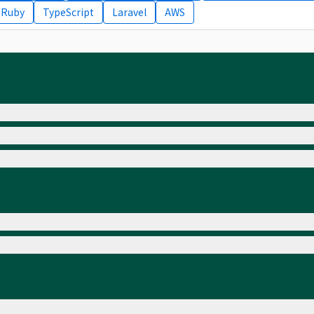
Ruby
TypeScript
Laravel
AWS