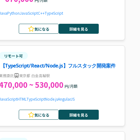
円/月額
Java
Python
JavaScript
C++
TypeScript
気になる
詳細を見る
リモート可
【TypeScript/React/Node.js】フルスタック開発案件
業務委託
東京都 白金高輪駅
470,000 ~ 530,000
円/月額
JavaScript
HTML
TypeScript
Node.js
AngularJS
気になる
詳細を見る