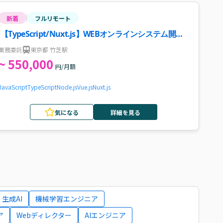
新着
フルリモート
【TypeScript/Nuxt.js】WEBオンラインシステム開発
案件・求人
業務委託
東京都 竹芝駅
~ 550,000
円/月額
JavaScript
TypeScript
Node.js
Vue.js
Nuxt.js
気になる
詳細を見る
生成AI
機械学習エンジニア
ア
Webディレクター
AIエンジニア