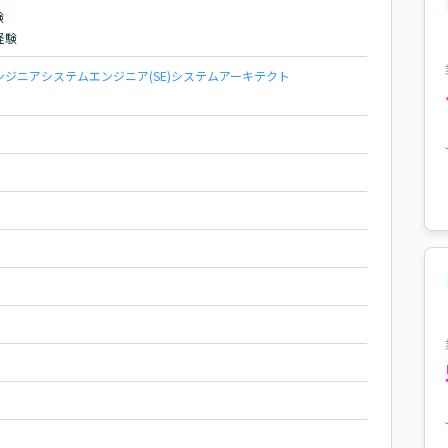


経験
ンジニア
システムエンジニア(SE)
システムアーキテクト