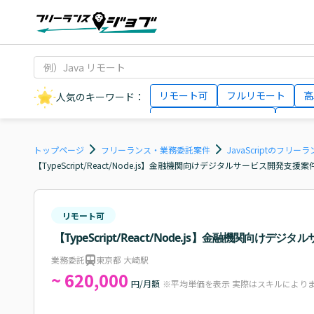
リモート可
フルリモート
高
人気のキーワード：
データサイエンティスト
インフ
AIエンジニア
Webデザイナー
トップページ
フリーランス・業務委託案件
JavaScriptのフリ
【TypeScript/React/Node.js】金融機関向けデジタルサービス開発支援
リモート可
【TypeScript/React/Node.js】金融機関向け
業務委託
東京都 大崎駅
~ 620,000
円/月額
※平均単価を表示 実際はスキルにより