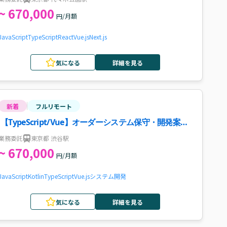
~ 670,000
円/月額
JavaScript
TypeScript
React
Vue.js
Next.js
気になる
詳細を見る
新着
フルリモート
【TypeScript/Vue】オーダーシステム保守・開発案
件・求人
業務委託
東京都 渋谷駅
~ 670,000
円/月額
JavaScript
Kotlin
TypeScript
Vue.js
システム開発
気になる
詳細を見る