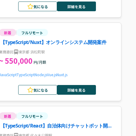
気になる
詳細を見る
新着
フルリモート
【TypeScript/Nuxt】オンラインシステム開発案件
業務委託
東京都 浜松町駅
~ 550,000
円/月額
JavaScript
TypeScript
Node.js
Vue.js
Nuxt.js
気になる
詳細を見る
新着
フルリモート
【TypeScript/React】自治体向けチャットボット開発
案件・求人
業務委託
東京都 代々木公園駅