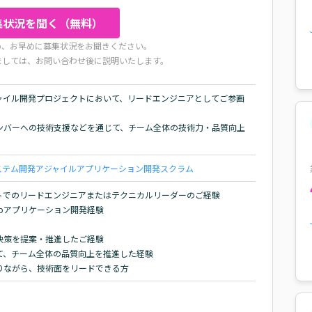
集状況を聞く（無料）
め、お早めに募集状況をお聞きください。
ましては、お問い合わせ後に説明いたします。
ャイル開発プロジェクトにおいて、リードエンジニアとしてご参画
ンバーへの技術支援などを通じて、チーム全体の技術力・品質向上
ステム開発
アジャイル
アプリケーション開発
スクラム
でのリードエンジニアまたはテクニカルリーダーのご経験

いたWebアプリケーション開発経験

策を提案・推進したご経験

、チーム全体の品質向上を推進した経験

りながら、技術面をリードできる方