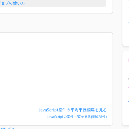
ジョブの使い方
JavaScript
案件の平均単価相場を見る
JavaScript
の案件一覧を見る(
55028
件)