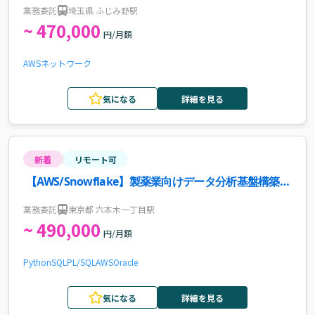
NW敷設案件
業務委託
埼玉県 ふじみ野駅
~ 470,000
円/月額
AWS
ネットワーク
気になる
詳細を見る
新着
リモート可
【AWS/Snowflake】製薬業向けデータ分析基盤構築案
件・求人
業務委託
東京都 六本木一丁目駅
~ 490,000
円/月額
Python
SQL
PL/SQL
AWS
Oracle
気になる
詳細を見る