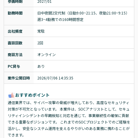
参画時期
2027/01
勤務時間
日中夜間2交代制（日勤9:00~21:15、夜勤21:00~9:15）

週3~4勤務での160時間想定
出社頻度
常駐
面談回数
2回
商談方法
オンライン
PC貸与
あり
案件公開日時
2026/07/06 14:35:35
おすすめポイント
通信業界では、サイバー攻撃の脅威が増大しており、高度なセキュリティ
対策が不可欠となっています。 本案件は、SOCアナリストとして、セキュ
リティインシデントの早期検知と対応を通じて、事業継続性の確保に貢献
できる重要なポジションです。 これまでのSOCプロジェクトでのご経験を
活かし、安全なシステム運用を支えるやりがいのある業務に携わることが
できます。