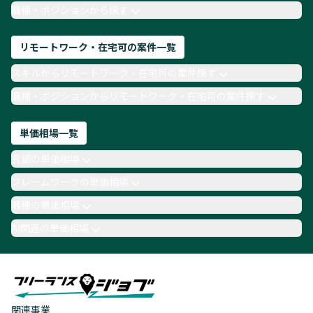
TypeScript
Laravel
AWS
職種・ポジションから探す
リモートワーク・在宅可の案件一覧
スキルからリモートワーク・在宅可の案件探す
職種・ポジションからリモートワーク・在宅可の案件探す
単価相場一覧
言語の単価相場
フレームワークの単価相場
職種の単価相場
AI関連の単価相場
関連事業