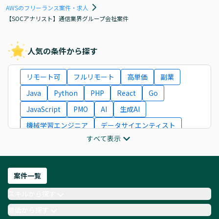
AWSのフリーランス案件・求人
【SOCアナリスト】通信業界グループ会社案件
人気の条件から探す
リモート可
フルリモート
高単価
副業
Java
Python
PHP
React
Go
JavaScript
PMO
AI
生成AI
機械学習エンジニア
データサイエンティスト
すべて表示
インフラエンジニア
ITコンサルタント
フロントエンドエンジニア
ネットワークエンジニア
Webディレクター
案件一覧
AIエンジニア
Webデザイナー
スキルから探す
月収100万円 業務委託
COBOL
Ruby
単価から探す