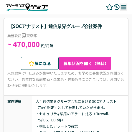
【SOCアナリスト】通信業界グループ会社案件
業務委託
東京都
~ 470,000
円/月額
気になる
募集状況を聞く（無料）
人気案件は申し込みが集中いたしますため、お早めに募集状況をお聞きく
ださい。
具体的な報酬単価・企業名・労働条件につきましては、お問い合
わせ後に説明いたします。
案件詳細
大手通信業界グループ会社におけるSOCアナリスト
（Tier1想定）として参画していただきます。

・セキュリティ製品のアラート対応（Firewall、
IPS/IDS、EDR等）

・検知したアラートの確認
