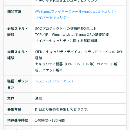
・チケット起票およびユーザヒアリング
開発言語
AWS
Linux
ファイヤーウォール
windows
セキュリティ
サイバーセキュリティ
必須スキル・
SOCプロジェクトへの参画経験2年以上

経験
TCP／IP、WindowsおよびLinux OSの基礎知識

サイバーセキュリティに関する基礎知識
尚可スキル・
SIEM、セキュリティデバイス、クラウドサービスの操作
経験
経験

セキュリティ機器（FW、IDS、ETR等）のアラート解
析、パケット解析
職種・ポジシ
システムエンジニア(SE)
ョン
業界
通信
募集背景
即日より要員を募集しております。
精算基準時間
140時間〜180時間