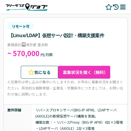
リモート可
【Linux/LDAP】仮想サーバ設計・構築支援案件
業務委託
東京都 豊洲駅
~ 570,000
円/月額
気になる
募集状況を聞く（無料）
人気案件は申し込みが集中いたしますため、お早めに募集状況をお聞きく
ださい。
具体的な報酬単価・企業名・労働条件につきましては、お問い合
わせ後に説明いたします。
案件詳細
リバースプロキシサーバ(BIG-IP APM)、LDAPサーバ
(AXIOLE)の新規仮想サーバ構築を実施。

構築台数：・リバースProxy（BIG-IP APM）4台×3環境

・LDAPサーバ（AXIOLE）2台×3環境