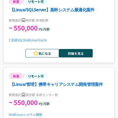
新着
リモート可
【Linux/SQLServer】基幹システム最適化案件
業務委託
東京都 茅場町駅
~ 550,000
円/月額
C言語
SQL
Shell
Linux
Oracle
気になる
詳細を見る
新着
リモート可
【Linux/管理】携帯キャリアシステム開発管理案件
業務委託
東京都 多摩センター駅
~ 550,000
円/月額
Shell
Linux
システム開発