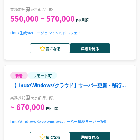
案件
業務委託
東京都 品川駅
550,000 ~ 570,000
円/月額
Linux
生成AI
AIエージェント
AI
ミドルウェア
気になる
詳細を見る
新着
リモート可
【Linux/Windows/クラウド】サーバー更新・移行支
援案件
業務委託
東京都 品川駅
~ 670,000
円/月額
Linux
Windows Server
windows
サーバー構築
サーバー設計
気になる
詳細を見る