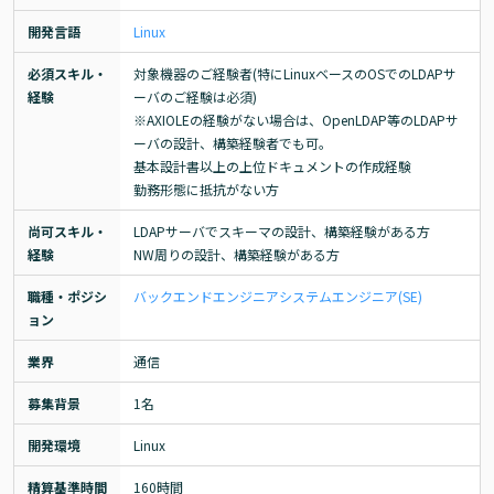
開発言語
Linux
必須スキル・
対象機器のご経験者(特にLinuxベースのOSでのLDAPサ
経験
ーバのご経験は必須)

※AXIOLEの経験がない場合は、OpenLDAP等のLDAPサ
ーバの設計、構築経験者でも可。

基本設計書以上の上位ドキュメントの作成経験

勤務形態に抵抗がない方
尚可スキル・
LDAPサーバでスキーマの設計、構築経験がある方

経験
NW周りの設計、構築経験がある方
職種・ポジシ
バックエンドエンジニア
システムエンジニア(SE)
ョン
業界
通信
募集背景
1名
開発環境
Linux
精算基準時間
160時間