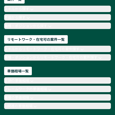
AIエンジニア
Webデザイナー
スキルから探す
月収100万円 業務委託
COBOL
Ruby
単価から探す
TypeScript
Laravel
AWS
職種・ポジションから探す
リモートワーク・在宅可の案件一覧
スキルからリモートワーク・在宅可の案件探す
職種・ポジションからリモートワーク・在宅可の案件探す
単価相場一覧
言語の単価相場
フレームワークの単価相場
職種の単価相場
AI関連の単価相場