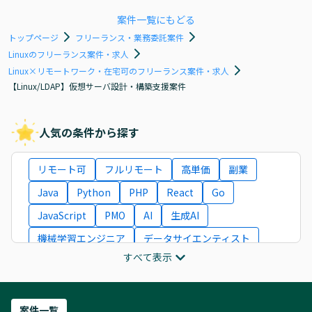
案件一覧にもどる
トップページ
フリーランス・業務委託案件
Linuxのフリーランス案件・求人
Linux×リモートワーク・在宅可のフリーランス案件・求人
【Linux/LDAP】仮想サーバ設計・構築支援案件
人気の条件から探す
リモート可
フルリモート
高単価
副業
Java
Python
PHP
React
Go
JavaScript
PMO
AI
生成AI
機械学習エンジニア
データサイエンティスト
すべて表示
インフラエンジニア
ITコンサルタント
フロントエンドエンジニア
ネットワークエンジニア
Webディレクター
案件一覧