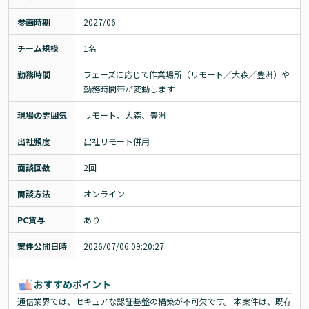
参画時期
2027/06
チーム規模
1名
勤務時間
フェーズに応じて作業場所（リモート／大森／豊洲）や
勤務時間帯が変動します
現場の雰囲気
リモート、大森、豊洲
出社頻度
出社リモート併用
面談回数
2回
商談方法
オンライン
PC貸与
あり
案件公開日時
2026/07/06 09:20:27
おすすめポイント
通信業界では、セキュアな認証基盤の構築が不可欠です。 本案件は、既存