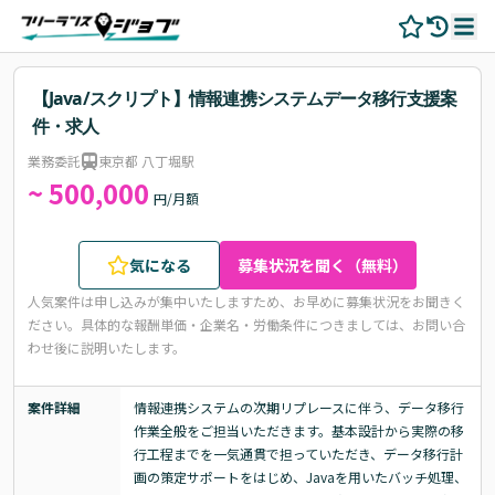
【Java/スクリプト】情報連携システムデータ移行支援案
件・求人
業務委託
東京都 八丁堀駅
~ 500,000
円/月額
気になる
募集状況を聞く（無料）
人気案件は申し込みが集中いたしますため、お早めに募集状況をお聞きく
ださい。
具体的な報酬単価・企業名・労働条件につきましては、お問い合
わせ後に説明いたします。
案件詳細
情報連携システムの次期リプレースに伴う、データ移行
作業全般をご担当いただきます。基本設計から実際の移
行工程までを一気通貫で担っていただき、データ移行計
画の策定サポートをはじめ、Javaを用いたバッチ処理、