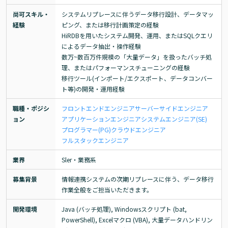
尚可スキル・
システムリプレースに伴うデータ移行設計、データマッ
経験
ピング、または移行計画策定の経験

HiRDBを用いたシステム開発、運用、またはSQLクエリ
によるデータ抽出・操作経験

数万~数百万件規模の「大量データ」を扱ったバッチ処
理、またはパフォーマンスチューニングの経験

移行ツール(インポート/エクスポート、データコンバー
ト等)の開発・運用経験
職種・ポジシ
フロントエンドエンジニア
サーバーサイドエンジニア
ョン
アプリケーションエンジニア
システムエンジニア(SE)
プログラマー(PG)
クラウドエンジニア
フルスタックエンジニア
業界
Sler・業務系
募集背景
情報連携システムの次期リプレースに伴う、データ移行
作業全般をご担当いただきます。
開発環境
Java (バッチ処理), Windowsスクリプト (bat, 
PowerShell), Excelマクロ (VBA), 大量データハンドリン