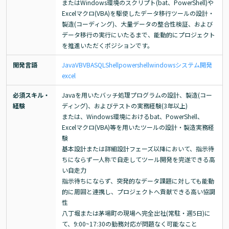
またはWindows環境のスクリプト(bat、PowerShell)や
Excelマクロ(VBA)を駆使したデータ移行ツールの設計・
製造(コーディング)、大量データの整合性検証、および
データ移行の実行にいたるまで、能動的にプロジェクト
を推進いただくポジションです。
開発言語
Java
VB
VBA
SQL
Shell
powershell
windows
システム開発
excel
必須スキル・
Javaを用いたバッチ処理プログラムの設計、製造(コー
経験
ディング)、およびテストの実務経験(3年以上)

または、Windows環境におけるbat、PowerShell、
Excelマクロ(VBA)等を用いたツールの設計・製造実務経
験

基本設計または詳細設計フェーズ以降において、指示待
ちにならず一人称で自走してツール開発を完遂できる高
い自走力

指示待ちにならず、突発的なデータ課題に対しても能動
的に周囲と連携し、プロジェクトへ貢献できる高い協調
性

八丁堀または茅場町の現場へ完全出社(常駐・週5日)に
て、9:00~17:30の勤務対応が問題なく可能なこと