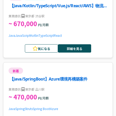
【Java/Kotlin/TypeScript/Vue.js/React/AWS】物流業
界向けWebサービス新規機能開発・インフラ改善案件
業務委託
東京都 渋谷駅
~ 670,000
円/月額
Java
JavaScript
Kotlin
TypeScript
React
気になる
詳細を見る
新着
【Java/SpringBoot】Azure環境再構築案件
業務委託
東京都 品川駅
~ 470,000
円/月額
Java
Spring
Struts
Spring Boot
Azure