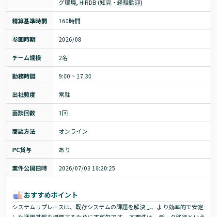
グ環境, HiRDB (知見・経験歓迎)
精算基準時間
160時間
参画時期
2026/08
チーム規模
2名
勤務時間
9:00 ~ 17:30
出社頻度
常駐
面談回数
1回
商談方法
オンライン
PC貸与
あり
案件公開日時
2026/07/03 16:20:25
おすすめポイント
システムリプレースは、既存システムの課題を解決し、より効率的で安定
した運用基盤を構築するために不可欠です。 本案件は、データ移行という