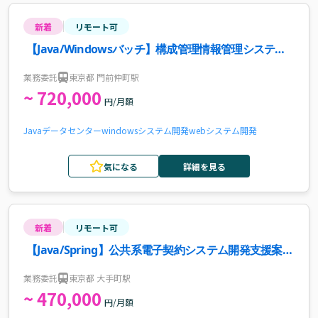
新着
リモート可
【Java/Windowsバッチ】構成管理情報管理システム
の更改支援案件・求人
業務委託
東京都 門前仲町駅
~ 720,000
円/月額
Java
データセンター
windows
システム開発
webシステム開発
気になる
詳細を見る
新着
リモート可
【Java/Spring】公共系電子契約システム開発支援案
件・求人
業務委託
東京都 大手町駅
~ 470,000
円/月額