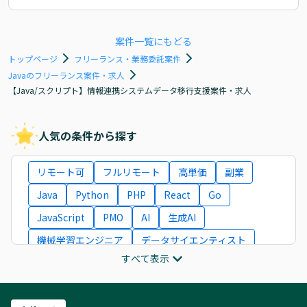
案件一覧にもどる
トップページ
フリーランス・業務委託案件
Javaのフリーランス案件・求人
【Java/スクリプト】情報連携システムデータ移行支援案件・求人
人気の条件から探す
リモート可
フルリモート
高単価
副業
Java
Python
PHP
React
Go
JavaScript
PMO
AI
生成AI
機械学習エンジニア
データサイエンティスト
すべて表示
インフラエンジニア
ITコンサルタント
フロントエンドエンジニア