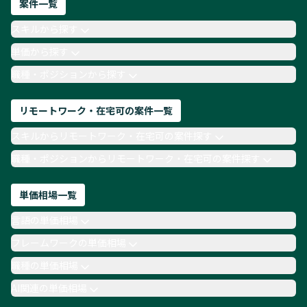
ネットワークエンジニア
Webディレクター
案件一覧
AIエンジニア
Webデザイナー
スキルから探す
月収100万円 業務委託
COBOL
Ruby
単価から探す
TypeScript
Laravel
AWS
職種・ポジションから探す
リモートワーク・在宅可の案件一覧
スキルからリモートワーク・在宅可の案件探す
職種・ポジションからリモートワーク・在宅可の案件探す
単価相場一覧
言語の単価相場
フレームワークの単価相場
職種の単価相場
AI関連の単価相場