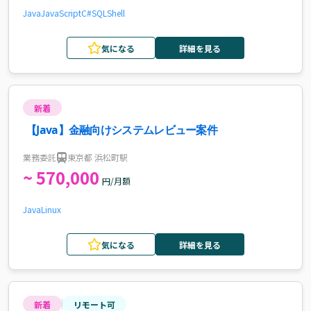
Java
JavaScript
C#
SQL
Shell
気になる
詳細を見る
新着
【Java】金融向けシステムレビュー案件
業務委託
東京都 浜松町駅
~ 570,000
円/月額
Java
Linux
気になる
詳細を見る
新着
リモート可