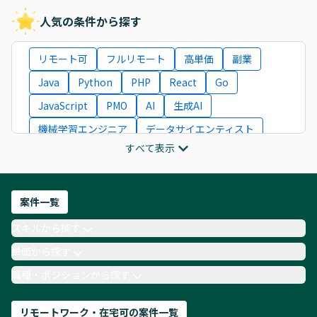
人気の条件から探す
リモート可
フルリモート
高単価
副業
Java
Python
PHP
React
Go
JavaScript
PMO
AI
生成AI
機械学習エンジニア
データサイエンティスト
すべて表示
インフラエンジニア
ITコンサルタント
フロントエンドエンジニア
ネットワークエンジニア
Webディレクター
案件一覧
AIエンジニア
Webデザイナー
スキルから探す
月収100万円 業務委託
COBOL
Ruby
単価から探す
TypeScript
Laravel
AWS
職種・ポジションから探す
リモートワーク・在宅可の案件一覧