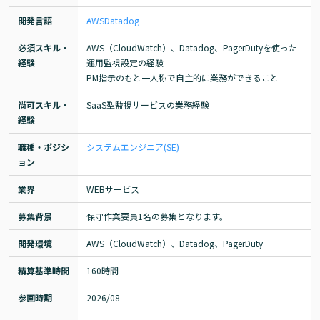
開発言語
AWS
Datadog
必須スキル・
AWS（CloudWatch）、Datadog、PagerDutyを使った
経験
運用監視設定の経験

PM指示のもと一人称で自主的に業務ができること
尚可スキル・
SaaS型監視サービスの業務経験
経験
職種・ポジシ
システムエンジニア(SE)
ョン
業界
WEBサービス
募集背景
保守作業要員1名の募集となります。
開発環境
AWS（CloudWatch）、Datadog、PagerDuty
精算基準時間
160時間
参画時期
2026/08