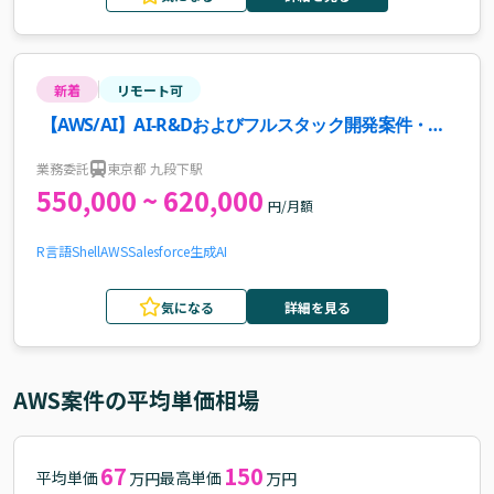
新着
リモート可
【AWS/AI】AI-R&Dおよびフルスタック開発案件・求
人
業務委託
東京都 九段下駅
550,000 ~ 620,000
円/月額
R言語
Shell
AWS
Salesforce
生成AI
気になる
詳細を見る
AWS
案件の平均単価相場
67
150
平均単価
最高単価
万円
万円