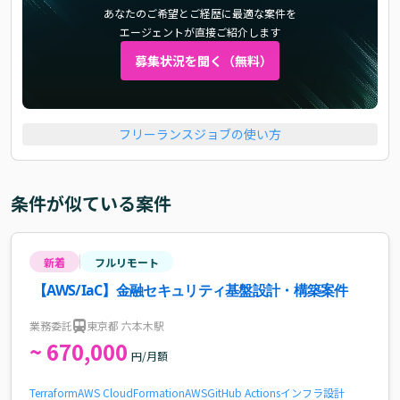
あなたのご希望とご経歴に最適な案件を
エージェントが直接ご紹介します
募集状況を聞く（無料）
フリーランスジョブの使い方
条件が似ている案件
新着
フルリモート
【AWS/IaC】金融セキュリティ基盤設計・構築案件
業務委託
東京都 六本木駅
~ 670,000
円/月額
Terraform
AWS CloudFormation
AWS
GitHub Actions
インフラ設計