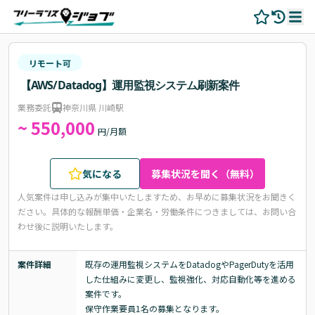
リモート可
【AWS/Datadog】運用監視システム刷新案件
業務委託
神奈川県 川崎駅
~ 550,000
円/月額
気になる
募集状況を聞く（無料）
人気案件は申し込みが集中いたしますため、お早めに募集状況をお聞きく
ださい。
具体的な報酬単価・企業名・労働条件につきましては、お問い合
わせ後に説明いたします。
案件詳細
既存の運用監視システムをDatadogやPagerDutyを活用
した仕組みに変更し、監視強化、対応自動化等を進める
案件です。

保守作業要員1名の募集となります。