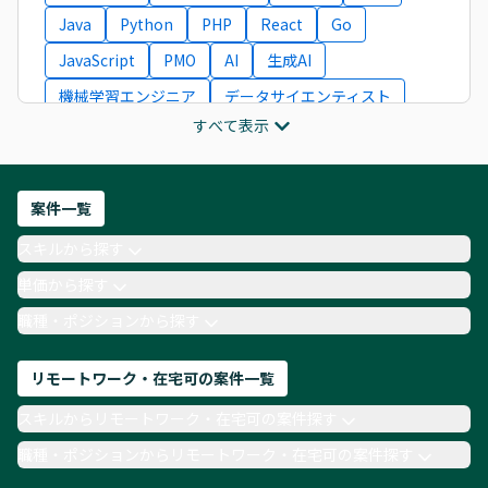
Java
Python
PHP
React
Go
JavaScript
PMO
AI
生成AI
機械学習エンジニア
データサイエンティスト
すべて表示
インフラエンジニア
ITコンサルタント
フロントエンドエンジニア
ネットワークエンジニア
Webディレクター
案件一覧
AIエンジニア
Webデザイナー
スキルから探す
月収100万円 業務委託
COBOL
Ruby
単価から探す
TypeScript
Laravel
AWS
職種・ポジションから探す
リモートワーク・在宅可の案件一覧
スキルからリモートワーク・在宅可の案件探す
職種・ポジションからリモートワーク・在宅可の案件探す