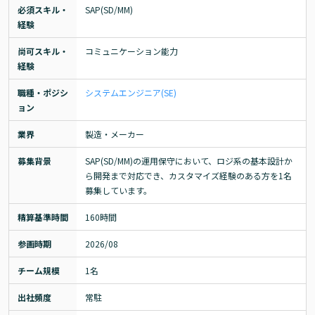
必須スキル・
SAP(SD/MM)
経験
尚可スキル・
コミュニケーション能力
経験
職種・ポジシ
システムエンジニア(SE)
ョン
業界
製造・メーカー
募集背景
SAP(SD/MM)の運用保守において、ロジ系の基本設計か
ら開発まで対応でき、カスタマイズ経験のある方を1名
募集しています。
精算基準時間
160時間
参画時期
2026/08
チーム規模
1名
出社頻度
常駐