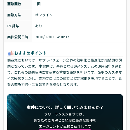
面談回数
1回
商談方法
オンライン
PC貸与
あり
案件公開日時
2026/07/03 14:30:32
おすすめポイント
製造業においては、サプライチェーン全体の効率化と最適化が継続的な課
題となっています。 本案件は、基幹となるSAPシステムの運用保守を通じ
て、これらの課題解決に貢献する重要な役割を担います。 SAPのカスタマ
イズ経験を活かし、業務プロセスの改善と安定稼働を実現することで、企
業の競争力強化に貢献できる機会となります。
案件について、詳しく聞いてみませんか？
フリーランスジョブでは、
あなたのご希望とご経歴に最適な案件を
エージェントが直接ご紹介します