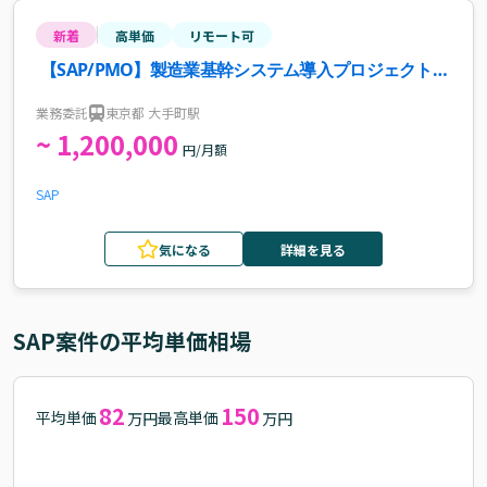
新着
高単価
リモート可
【SAP/PMO】製造業基幹システム導入プロジェクト案
件・求人
業務委託
東京都 大手町駅
~ 1,200,000
円/月額
SAP
気になる
詳細を見る
SAP
案件の平均単価相場
82
150
平均単価
最高単価
万円
万円