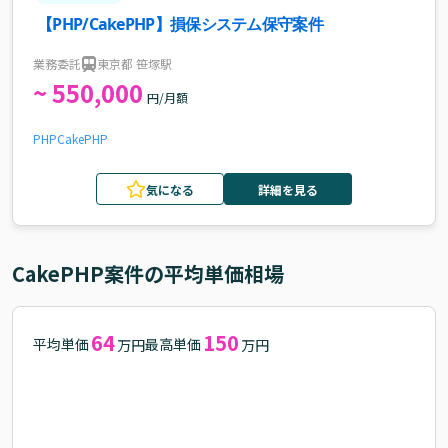
【PHP/CakePHP】損保システム保守案件
業務委託
東京都 笹塚駅
~ 550,000
円/月額
PHP
CakePHP
気になる
詳細を見る
CakePHP
案件の平均単価相場
64
150
平均単価
最高単価
万円
万円