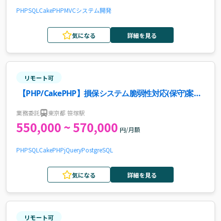
PHP
SQL
CakePHP
MVC
システム開発
気になる
詳細を見る
リモート可
【PHP/CakePHP】損保システム脆弱性対応(保守)案
件・求人
業務委託
東京都 笹塚駅
550,000 ~ 570,000
円/月額
PHP
SQL
CakePHP
jQuery
PostgreSQL
気になる
詳細を見る
リモート可