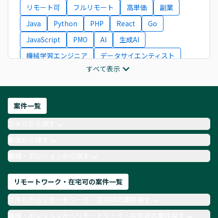
リモート可
フルリモート
高単価
副業
Java
Python
PHP
React
Go
JavaScript
PMO
AI
生成AI
機械学習エンジニア
データサイエンティスト
すべて表示
インフラエンジニア
ITコンサルタント
フロントエンドエンジニア
ネットワークエンジニア
Webディレクター
案件一覧
AIエンジニア
Webデザイナー
スキルから探す
月収100万円 業務委託
COBOL
Ruby
単価から探す
TypeScript
Laravel
AWS
職種・ポジションから探す
リモートワーク・在宅可の案件一覧
スキルからリモートワーク・在宅可の案件探す
職種・ポジションからリモートワーク・在宅可の案件探す