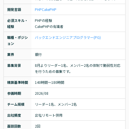
開発言語
PHP
CakePHP
必須スキル・
PHPの経験

経験
CakePHPの有識者
職種・ポジシ
バックエンドエンジニア
プログラマー(PG)
ョン
業界
銀行
募集背景
8月よりリーダー1名、メンバー2名の体制で脆弱性対応
を行うための募集です。
精算基準時間
140時間〜180時間
参画時期
2026/08
チーム規模
リーダー1名、メンバー2名
出社頻度
出社リモート併用
面談回数
2回