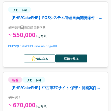
リモート可
【PHP/CakePHP】POSシステム管理画面開発案件・求
人
業務委託
東京都 西新宿駅
~ 550,000
円/月額
PHP
SQL
CakePHP
Firebase
MongoDB
気になる
詳細を見る
新着
リモート可
【PHP/CakePHP】中古車ECサイト 保守・開発案件・
求人
業務委託
~ 670,000
円/月額