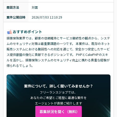
商談方法
対面
案件公開日時
2026/07/03 12:10:29
おすすめポイント
損害保険業界では、顧客の信頼維持とサービス継続性の観点から、システ
ムのセキュリティ対策は最重要課題の一つです。 本案件は、既存のネット
販売システムにおける脆弱性への対応を通じて、安全かつ安定したサービ
ス提供基盤の強化に貢献できるポジションです。 PHPとCakePHPのスキ
ルを活かし、損害保険システムのセキュリティ向上に携わる貴重な経験が
得られるでしょう。
案件について、詳しく聞いてみませんか？
フリーランスジョブでは、
あなたのご希望とご経歴に最適な案件を
エージェントが直接ご紹介します
募集状況を聞く（無料）