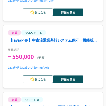
Java
PHP
JavaScript
Spring
Symfony
気になる
詳細を見る
新着
フルリモート
【Java/PHP】中古流通業基幹システム保守・機能拡張
案件・求人
業務委託
~ 550,000
円/月額
Java
PHP
JavaScript
Spring
Vue.js
気になる
詳細を見る
新着
リモート可