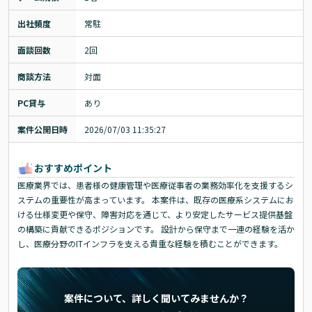
出社頻度
常駐
面談回数
2回
商談方法
対面
PC貸与
あり
案件公開日時
2026/07/03 11:35:27
おすすめポイント
医療業界では、患者様の健康管理や医療従事者の業務効率化を支援するシ
ステムの重要性が高まっています。 本案件は、既存の医療系システムにお
ける仕様変更や保守、障害対応を通じて、より安定したサービス提供基盤
の構築に貢献できるポジションです。 設計から保守まで一連の経験を活か
し、医療分野のITインフラを支える貴重な経験を積むことができます。
案件について、詳しく聞いてみませんか？