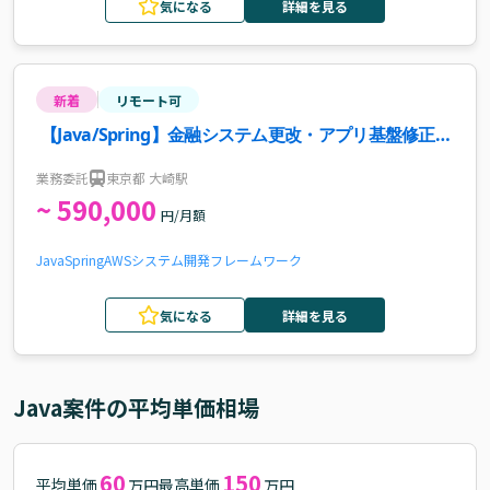
気になる
詳細を見る
新着
リモート可
【Java/Spring】金融システム更改・アプリ基盤修正・
クラウド化案件・求人
業務委託
東京都 大崎駅
~ 590,000
円/月額
Java
Spring
AWS
システム開発
フレームワーク
気になる
詳細を見る
Java
案件の平均単価相場
60
150
平均単価
最高単価
万円
万円