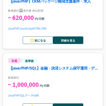
【Java/PHP】CRMパッケージ開発支援案件・求人
業務委託
東京都 神谷町駅
~ 620,000
円/月額
Java
PHP
JavaScript
HTML
CRM
気になる
詳細を見る
新着
高単価
【Java/PHP/SQL】金融・決済システム保守運用・デー
タ分析基盤支援案件・求人
業務委託
~ 1,000,000
円/月額
Java
PHP
SQL
データ分析