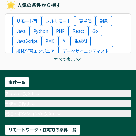
人気の条件から探す
リモート可
フルリモート
高単価
副業
Java
Python
PHP
React
Go
JavaScript
PMO
AI
生成AI
機械学習エンジニア
データサイエンティスト
すべて表示
インフラエンジニア
ITコンサルタント
フロントエンドエンジニア
ネットワークエンジニア
Webディレクター
案件一覧
AIエンジニア
Webデザイナー
スキルから探す
月収100万円 業務委託
COBOL
Ruby
単価から探す
TypeScript
Laravel
AWS
職種・ポジションから探す
リモートワーク・在宅可の案件一覧