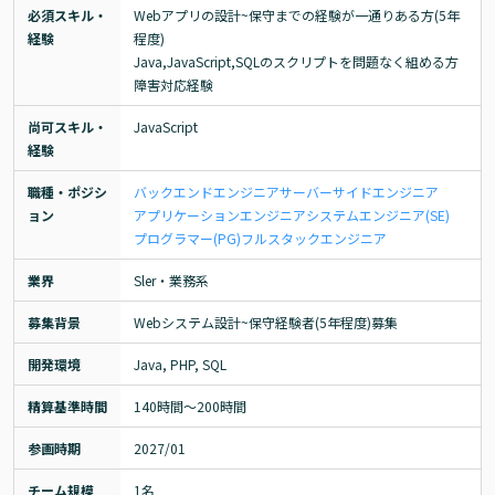
必須スキル・
Webアプリの設計~保守までの経験が一通りある方(5年
経験
程度)

Java,JavaScript,SQLのスクリプトを問題なく組める方

障害対応経験
尚可スキル・
JavaScript
経験
職種・ポジシ
バックエンドエンジニア
サーバーサイドエンジニア
ョン
アプリケーションエンジニア
システムエンジニア(SE)
プログラマー(PG)
フルスタックエンジニア
業界
Sler・業務系
募集背景
Webシステム設計~保守経験者(5年程度)募集
開発環境
Java, PHP, SQL
精算基準時間
140時間〜200時間
参画時期
2027/01
チーム規模
1名