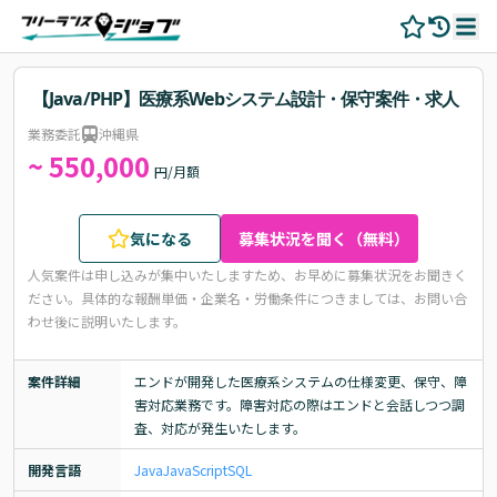
【Java/PHP】医療系Webシステム設計・保守案件・求人
業務委託
沖縄県
~ 550,000
円/月額
気になる
募集状況を聞く（無料）
人気案件は申し込みが集中いたしますため、お早めに募集状況をお聞きく
ださい。
具体的な報酬単価・企業名・労働条件につきましては、お問い合
わせ後に説明いたします。
案件詳細
エンドが開発した医療系システムの仕様変更、保守、障
害対応業務です。障害対応の際はエンドと会話しつつ調
査、対応が発生いたします。
開発言語
Java
JavaScript
SQL