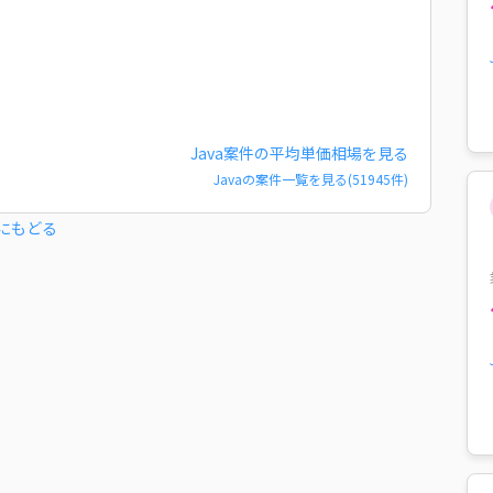
Java
案件の平均単価相場を見る
Java
の案件一覧を見る(
51945
件)
にもどる