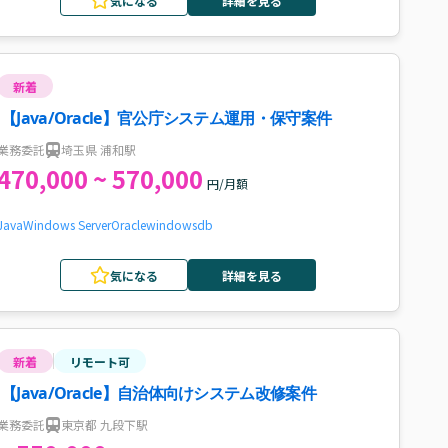
気になる
詳細を見る
新着
【Java/Oracle】官公庁システム運用・保守案件
業務委託
埼玉県 浦和駅
470,000 ~ 570,000
円/月額
Java
Windows Server
Oracle
windows
db
気になる
詳細を見る
新着
リモート可
【Java/Oracle】自治体向けシステム改修案件
業務委託
東京都 九段下駅