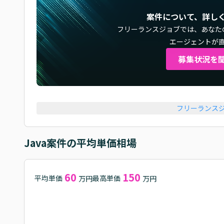
案件について、詳し
フリーランスジョブでは、
あなた
エージェントが
募集状況を
フリーランス
Java
案件の平均単価相場
60
150
平均単価
最高単価
万円
万円