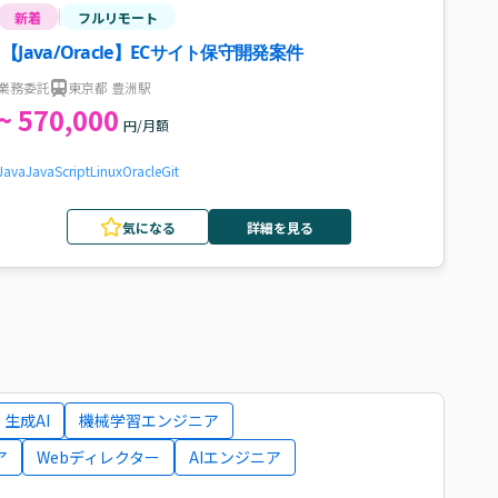
新着
フルリモート
【Java/Oracle】ECサイト保守開発案件
業務委託
東京都 豊洲駅
~ 570,000
円/月額
Java
JavaScript
Linux
Oracle
Git
気になる
詳細を見る
生成AI
機械学習エンジニア
ア
Webディレクター
AIエンジニア