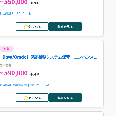
~ 550,000
円/月額
Java
SQL
PL/SQL
Oracle
気になる
詳細を見る
新着
【Java/Oracle】保証業務システム保守・エンハンス案
件・求人
業務委託
~ 590,000
円/月額
Java
SQL
Oracle
websphere
windows
気になる
詳細を見る