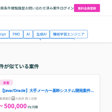
検索条件
閲覧履歴
お問い合わせ済み案件
ログイン
無料会員登録
ript
PMO
AI
生成AI
機械学習エンジニア
ネットワークエンジニア
Webディレクター
el
AWS
件が似ている案件
新着
【Java/Oracle】大手メーカー基幹システム開発案件・
求人
業務委託
大阪府 西三荘駅
~ 500,000
円/月額