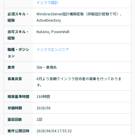
インフラ設計
必須スキル・
WindowsServer設計構築経験（詳細設計経験で可）、
経験
ActiveDirectory
尚可スキル・
Nutanix, Powershell
経験
職種・ポジシ
インフラエンジニア
ョン
業界
Sler・業務系
募集背景
6月より長期でインフラ技術者の募集を行っておりま
す。
精算基準時間
160時間
参画時期
2026/06
面談回数
1回
案件公開日時
2026/06/04 17:55:32