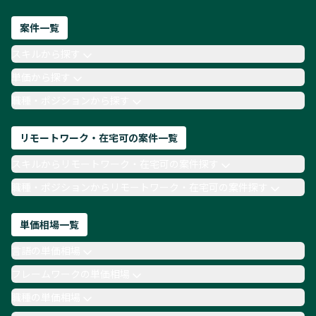
フロントエンドエンジニア
ネットワークエンジニア
Webディレクター
案件一覧
AIエンジニア
Webデザイナー
スキルから探す
月収100万円 業務委託
COBOL
Ruby
単価から探す
TypeScript
Laravel
AWS
職種・ポジションから探す
リモートワーク・在宅可の案件一覧
スキルからリモートワーク・在宅可の案件探す
職種・ポジションからリモートワーク・在宅可の案件探す
単価相場一覧
言語の単価相場
フレームワークの単価相場
職種の単価相場