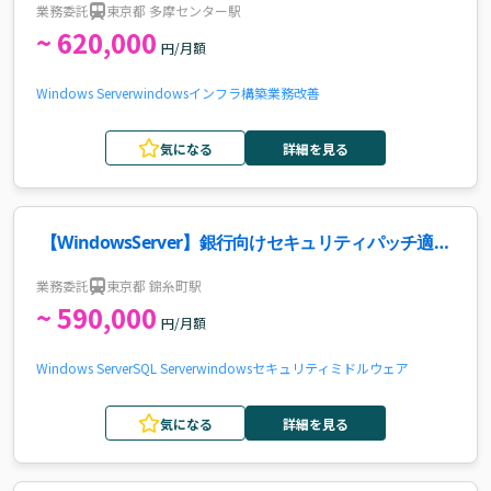
業務委託
東京都 多摩センター駅
~ 620,000
円/月額
Windows Server
windows
インフラ構築
業務改善
気になる
詳細を見る
【WindowsServer】銀行向けセキュリティパッチ適用
案件
業務委託
東京都 錦糸町駅
~ 590,000
円/月額
Windows Server
SQL Server
windows
セキュリティ
ミドルウェア
気になる
詳細を見る