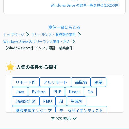
Windows Server
の案件一覧を見る(
15250
件)
案件一覧にもどる
トップページ
フリーランス・業務委託案件
Windows Serverのフリーランス案件・求人
【WindowsServer】インフラ設計・構築案件
人気の条件から探す
リモート可
フルリモート
高単価
副業
Java
Python
PHP
React
Go
JavaScript
PMO
AI
生成AI
機械学習エンジニア
データサイエンティスト
すべて表示
インフラエンジニア
ITコンサルタント