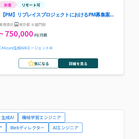
新着
リモート可
【PM】リプレイスプロジェクトにおけるPM募集案
件・求人
業務委託
東京都 半蔵門駅
~ 750,000
円/月額
C#
Azure
生成AI
AIエージェント
AI
気になる
詳細を見る
生成AI
機械学習エンジニア
ア
Webディレクター
AIエンジニア