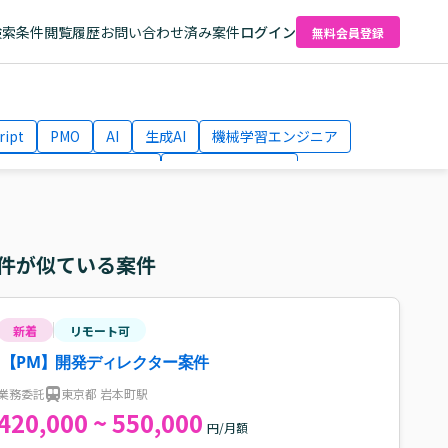
検索条件
閲覧履歴
お問い合わせ済み案件
ログイン
無料会員登録
ript
PMO
AI
生成AI
機械学習エンジニア
ネットワークエンジニア
Webディレクター
el
AWS
件が似ている案件
新着
リモート可
【PM】開発ディレクター案件
業務委託
東京都 岩本町駅
420,000 ~ 550,000
円/月額