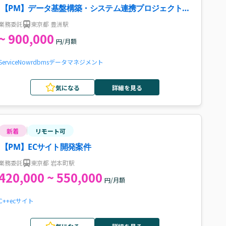
【PM】データ基盤構築・システム連携プロジェクト案
件・求人
業務委託
東京都 豊洲駅
~ 900,000
円/月額
ServiceNow
rdbms
データマネジメント
気になる
詳細を見る
新着
リモート可
【PM】ECサイト開発案件
業務委託
東京都 岩本町駅
420,000 ~ 550,000
円/月額
C++
ecサイト