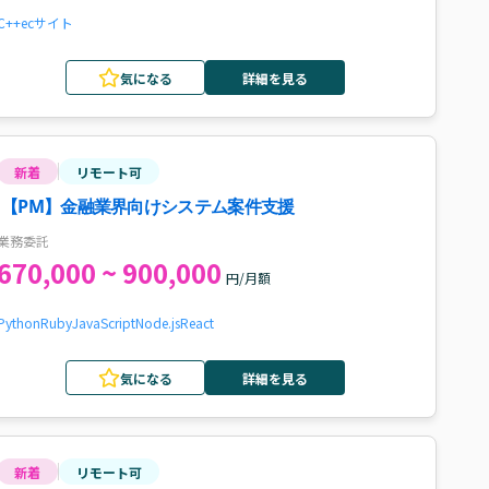
C++
ecサイト
気になる
詳細を見る
新着
リモート可
【PM】金融業界向けシステム案件支援
業務委託
670,000 ~ 900,000
円/月額
Python
Ruby
JavaScript
Node.js
React
気になる
詳細を見る
新着
リモート可