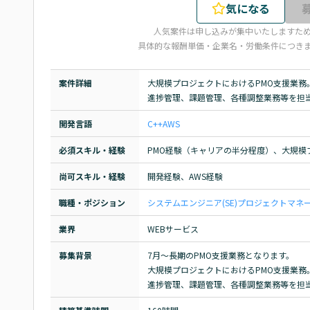
気になる
人気案件は申し込みが集中いたしますた
具体的な報酬単価・企業名・労働条件につき
案件詳細
大規模プロジェクトにおけるPMO支援業務。
進捗管理、課題管理、各種調整業務等を担
開発言語
C++
AWS
必須スキル・経験
PMO経験（キャリアの半分程度）、大規模
尚可スキル・経験
開発経験、AWS経験
職種・ポジション
システムエンジニア(SE)
プロジェクトマネージ
業界
WEBサービス
募集背景
7月～長期のPMO支援業務となります。

大規模プロジェクトにおけるPMO支援業務。
進捗管理、課題管理、各種調整業務等を担