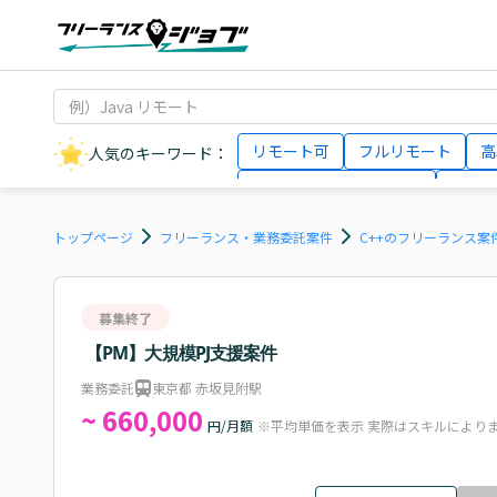
リモート可
フルリモート
高
人気のキーワード：
データサイエンティスト
インフ
AIエンジニア
Webデザイナー
トップページ
フリーランス・業務委託案件
C++のフリーランス案
募集終了
【PM】大規模PJ支援案件
業務委託
東京都 赤坂見附駅
~ 660,000
円/月額
※平均単価を表示 実際はスキルにより