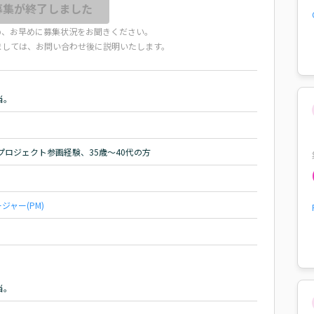
募集が終了しました
め、お早めに募集状況をお聞きください。
ましては、お問い合わせ後に説明いたします。


当。
プロジェクト参画経験、35歳～40代の方
ャー(PM)


当。