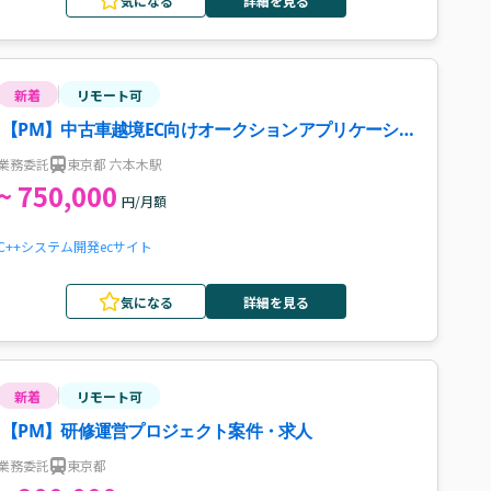
気になる
詳細を見る
新着
リモート可
【PM】中古車越境EC向けオークションアプリケーショ
ン開発案件・求人
業務委託
東京都 六本木駅
~ 750,000
円/月額
C++
システム開発
ecサイト
気になる
詳細を見る
新着
リモート可
【PM】研修運営プロジェクト案件・求人
業務委託
東京都