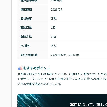
精算基準時間
160時間
参画時期
2026/07
出社頻度
常駐
面談回数
2回
商談方法
対面
PC貸与
あり
案件公開日時
2026/06/04 13:15:30
おすすめポイント
大規模プロジェクトの推進においては、計画通りに進捗させるための緻
を活かし、プロジェクト全体の円滑な進行を支援する重要な役割を担
できる貴重な機会となるでしょう。
案件について、詳し