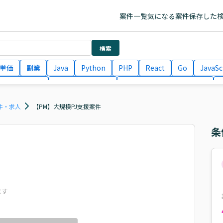
案件一覧
気になる案件
保存した
検索
単価
副業
Java
Python
PHP
React
Go
JavaSc
ラエンジニア
ITコンサルタント
フロントエンドエンジニア
月収100万円 業務委託
COBOL
Ruby
TypeScript
Larav
件・求人
【PM】大規模PJ支援案件
条
ます