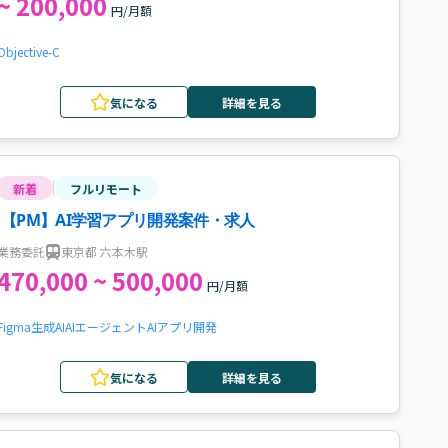
~ 200,000
円/月額
Objective-C
気になる
詳細を見る
新着
フルリモート
【PM】AI学習アプリ開発案件・求人
業務委託
東京都 六本木駅
470,000 ~ 500,000
円/月額
Figma
生成AI
AIエージェント
AI
アプリ開発
気になる
詳細を見る