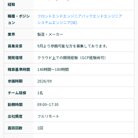
経験
職種・ポジシ
フロントエンドエンジニア
バックエンドエンジニア
ョン
システムエンジニア(SE)
業界
製造・メーカー
募集背景
9月より参画可能な方を募集しております。
開発環境
クラウド上での開発経験（GCP経験尚可）
精算基準時間
140時間〜180時間
参画時期
2026/09
チーム規模
1名
勤務時間
09:00~17:30
出社頻度
フルリモート
面談回数
1回