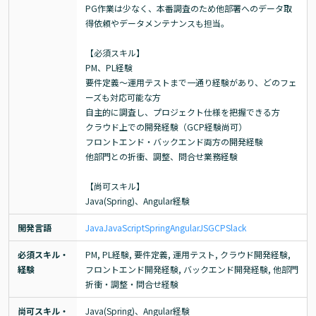
PG作業は少なく、本番調査のため他部署へのデータ取
得依頼やデータメンテナンスも担当。

【必須スキル】

PM、PL経験

要件定義～運用テストまで一通り経験があり、どのフェ
ーズも対応可能な方

自主的に調査し、プロジェクト仕様を把握できる方

クラウド上での開発経験（GCP経験尚可）

フロントエンド・バックエンド両方の開発経験

他部門との折衝、調整、問合せ業務経験

【尚可スキル】

Java(Spring)、Angular経験
開発言語
Java
JavaScript
Spring
AngularJS
GCP
Slack
必須スキル・
PM, PL経験, 要件定義, 運用テスト, クラウド開発経験, 
経験
フロントエンド開発経験, バックエンド開発経験, 他部門
折衝・調整・問合せ経験
尚可スキル・
Java(Spring)、Angular経験