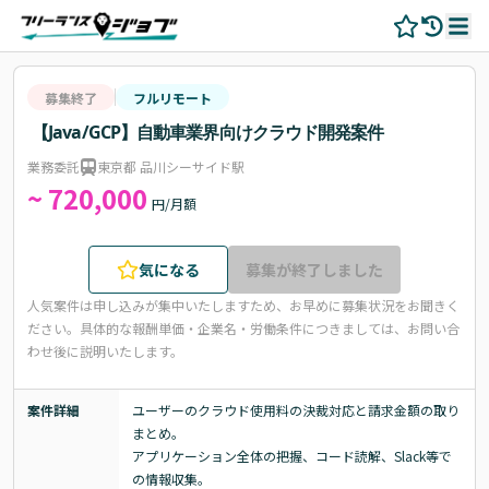
募集終了
フルリモート
【Java/GCP】自動車業界向けクラウド開発案件
業務委託
東京都 品川シーサイド駅
~ 720,000
円/月額
気になる
募集が終了しました
人気案件は申し込みが集中いたしますため、お早めに募集状況をお聞きく
ださい。
具体的な報酬単価・企業名・労働条件につきましては、お問い合
わせ後に説明いたします。
案件詳細
ユーザーのクラウド使用料の決裁対応と請求金額の取り
まとめ。

アプリケーション全体の把握、コード読解、Slack等で
の情報収集。
