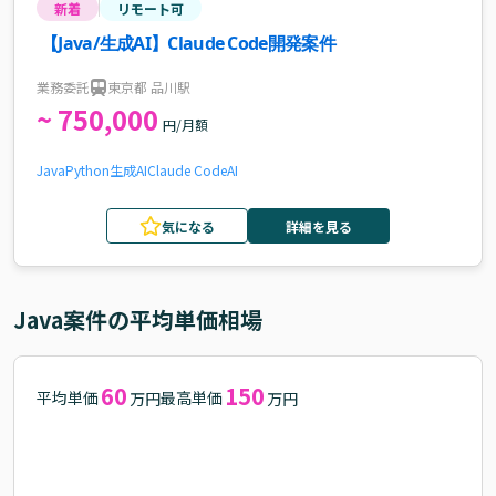
新着
リモート可
【Java/生成AI】Claude Code開発案件
業務委託
東京都 品川駅
~ 750,000
円/月額
Java
Python
生成AI
Claude Code
AI
気になる
詳細を見る
Java
案件の平均単価相場
60
150
平均単価
最高単価
万円
万円