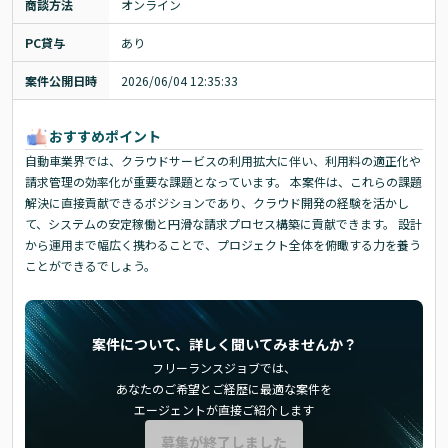
商談方法
オンライン
PC貸与
あり
案件公開日時
2026/06/04 12:35:33
おすすめポイント
自動車業界では、クラウドサービスの利用拡大に伴い、利用料の適正化や
請求管理の効率化が重要な課題となっています。 本案件は、これらの課題
解決に直接貢献できるポジションであり、クラウド開発の経験を活かし
て、システムの安定稼働と円滑な請求プロセス構築に貢献できます。 設計
から運用まで幅広く携わることで、プロジェクト全体を俯瞰する力を養う
ことができるでしょう。
案件について、詳しく聞いてみませんか？
フリーランスジョブでは、
あなたのご希望とご経歴に最適な案件を
エージェントが直接ご紹介します
募集が終了しました