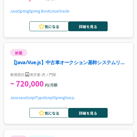
Java
Spring
Spring Boot
Linux
Oracle
気になる
詳細を見る
新着
【Java/Vue.js】中古車オークション基幹システムリプ
レイス案件・求人
業務委託
東京都 虎ノ門駅
~ 720,000
円/月額
Java
JavaScript
TypeScript
Spring
Vue.js
気になる
詳細を見る