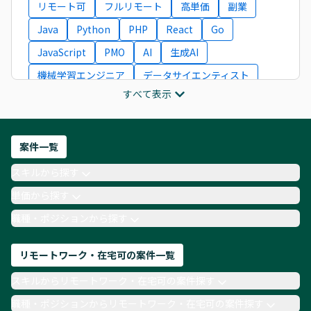
リモート可
フルリモート
高単価
副業
Java
Python
PHP
React
Go
JavaScript
PMO
AI
生成AI
機械学習エンジニア
データサイエンティスト
すべて表示
インフラエンジニア
ITコンサルタント
フロントエンドエンジニア
ネットワークエンジニア
Webディレクター
案件一覧
AIエンジニア
Webデザイナー
スキルから探す
月収100万円 業務委託
COBOL
Ruby
単価から探す
TypeScript
Laravel
AWS
職種・ポジションから探す
リモートワーク・在宅可の案件一覧
スキルからリモートワーク・在宅可の案件探す
職種・ポジションからリモートワーク・在宅可の案件探す