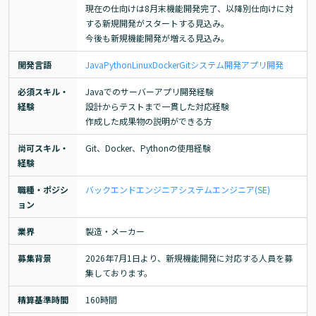
現在の仕向けは8月末機能開発完了、以降別仕向けに対
する新規開発がスタートする見込み。

今後も新規機能開発が増える見込み。
開発言語
Java
Python
Linux
Docker
Git
システム開発
アプリ開発
必須スキル・
Javaでのサーバーアプリ開発経験

経験
設計からテストまで一貫した対応経験

作成した成果物の説明ができる方
尚可スキル・
Git、Docker、Pythonの使用経験
経験
職種・ポジシ
バックエンドエンジニア
システムエンジニア(SE)
ョン
業界
製造・メーカー
募集背景
2026年7月1日より、新規機能開発に対応する人員を募
集しております。
精算基準時間
160時間