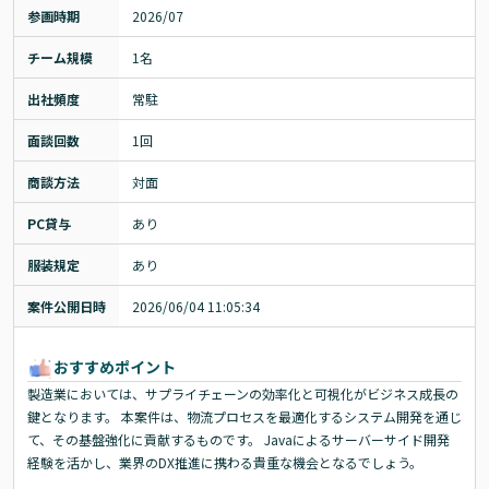
参画時期
2026/07
チーム規模
1名
出社頻度
常駐
面談回数
1回
商談方法
対面
PC貸与
あり
服装規定
あり
案件公開日時
2026/06/04 11:05:34
おすすめポイント
製造業においては、サプライチェーンの効率化と可視化がビジネス成長の
鍵となります。 本案件は、物流プロセスを最適化するシステム開発を通じ
て、その基盤強化に貢献するものです。 Javaによるサーバーサイド開発
経験を活かし、業界のDX推進に携わる貴重な機会となるでしょう。