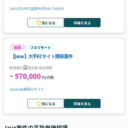
Java
SQL
AWS
生成AI
Github Copilot
気になる
詳細を見る
新着
フルリモート
【Java】大手ECサイト開発案件
業務委託
東京都 飯田橋駅
~ 570,000
円/月額
Java
web開発
ecサイト
気になる
詳細を見る
Java
案件の平均単価相場