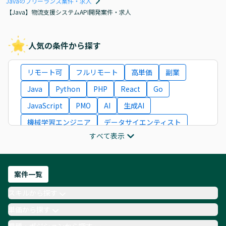
Javaのフリーランス案件・求人
【Java】物流支援システムAPI開発案件・求人
人気の条件から探す
リモート可
フルリモート
高単価
副業
Java
Python
PHP
React
Go
JavaScript
PMO
AI
生成AI
機械学習エンジニア
データサイエンティスト
すべて表示
インフラエンジニア
ITコンサルタント
フロントエンドエンジニア
ネットワークエンジニア
Webディレクター
案件一覧
AIエンジニア
Webデザイナー
スキルから探す
月収100万円 業務委託
COBOL
Ruby
単価から探す
TypeScript
Laravel
AWS