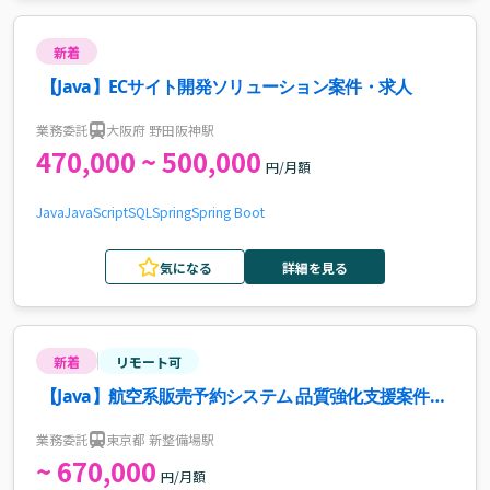
新着
【Java】ECサイト開発ソリューション案件・求人
業務委託
大阪府 野田阪神駅
470,000 ~ 500,000
円/月額
Java
JavaScript
SQL
Spring
Spring Boot
気になる
詳細を見る
新着
リモート可
【Java】航空系販売予約システム 品質強化支援案件・
求人
業務委託
東京都 新整備場駅
~ 670,000
円/月額