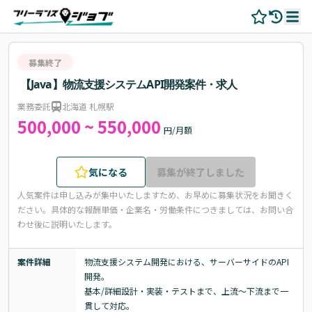
募集終了
【Java】物流支援システムAPI開発案件・求人
業務委託
北海道 札幌駅
500,000 ~ 550,000
円/月額
気になる
募集が終了しました
人気案件は申し込みが集中いたしますため、お早めに募集状況をお聞きく
ださい。
具体的な報酬単価・企業名・労働条件につきましては、お問い合
わせ後に説明いたします。
案件詳細
物流支援システム開発における、サーバーサイドのAPI
開発。

基本/詳細設計・実装・テストまで、上流～下流まで一
貫して対応。
