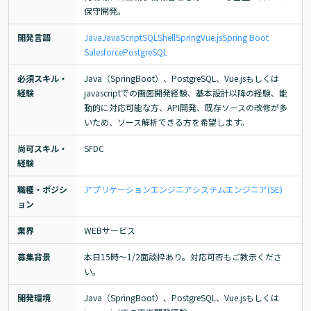
保守開発。
開発言語
Java
JavaScript
SQL
Shell
Spring
Vue.js
Spring Boot
Salesforce
PostgreSQL
必須スキル・
Java（SpringBoot）、PostgreSQL、Vue.jsもしくは
経験
javascriptでの画面開発経験、基本設計以降の経験、能
動的に対応可能な方、API開発、既存ソースの改修が多
いため、ソース解析できる方を希望します。
尚可スキル・
SFDC
経験
職種・ポジシ
アプリケーションエンジニア
システムエンジニア(SE)
ョン
業界
WEBサービス
募集背景
本日15時～1/2面談枠あり。対応可否もご教示くださ
い。
開発環境
Java（SpringBoot）、PostgreSQL、Vue.jsもしくは