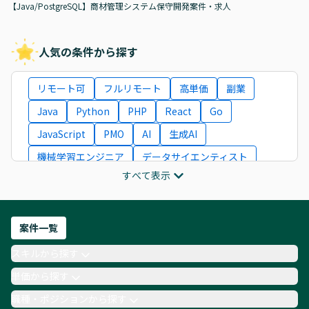
【Java/PostgreSQL】商材管理システム保守開発案件・求人
人気の条件から探す
リモート可
フルリモート
高単価
副業
Java
Python
PHP
React
Go
JavaScript
PMO
AI
生成AI
機械学習エンジニア
データサイエンティスト
すべて表示
インフラエンジニア
ITコンサルタント
フロントエンドエンジニア
ネットワークエンジニア
Webディレクター
案件一覧
AIエンジニア
Webデザイナー
スキルから探す
月収100万円 業務委託
COBOL
Ruby
単価から探す
TypeScript
Laravel
AWS
職種・ポジションから探す