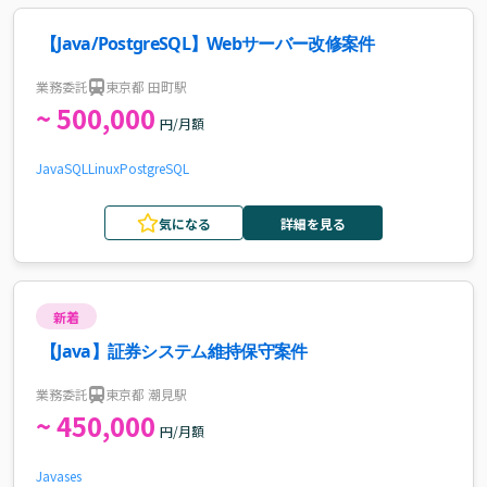
【Java/PostgreSQL】Webサーバー改修案件
業務委託
東京都 田町駅
~ 500,000
円/月額
Java
SQL
Linux
PostgreSQL
気になる
詳細を見る
新着
【Java】証券システム維持保守案件
業務委託
東京都 潮見駅
~ 450,000
円/月額
Java
ses