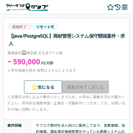
募集終了
リモート可
【Java/PostgreSQL】商材管理システム保守開発案件・求
人
業務委託
東京都 天王洲アイル駅
~ 590,000
円/月額
※平均単価を表示 実際はスキルによります
気になる
募集が終了しました
人気案件は申し込みが集中いたしますため、お早めに募集状況をお聞きく
ださい。
具体的な報酬単価・企業名・労働条件につきましては、お問い合
わせ後に説明いたします。
案件詳細
サブスク商材を法人向けに販売しており、営業情報、契
約情報、課金請求情報管理を行っている基盤システムの