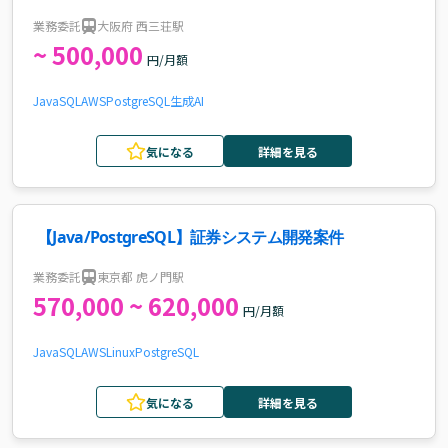
に伴う開発案件
業務委託
大阪府 西三荘駅
~ 500,000
円/月額
Java
SQL
AWS
PostgreSQL
生成AI
気になる
詳細を見る
【Java/PostgreSQL】証券システム開発案件
業務委託
東京都 虎ノ門駅
570,000 ~ 620,000
円/月額
Java
SQL
AWS
Linux
PostgreSQL
気になる
詳細を見る