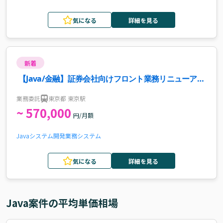
気になる
詳細を見る
新着
【Java/金融】証券会社向けフロント業務リニューアル
支援案件・求人
業務委託
東京都 東京駅
~ 570,000
円/月額
Java
システム開発
業務システム
気になる
詳細を見る
Java
案件の平均単価相場