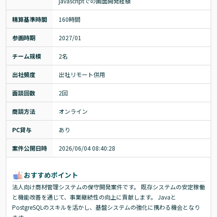
javascriptでの画面開発経験
精算基準時間
160時間
参画時期
2027/01
チーム規模
2名
出社頻度
出社リモート併用
面談回数
2回
商談方法
オンライン
PC貸与
あり
案件公開日時
2026/06/04 08:40:28
おすすめポイント
法人向け商材管理システムの保守開発案件です。 既存システムの安定稼働
と機能改善を通じて、事業継続性の向上に貢献します。 Javaと
PostgreSQLのスキルを活かし、基盤システムの強化に携わる機会となり