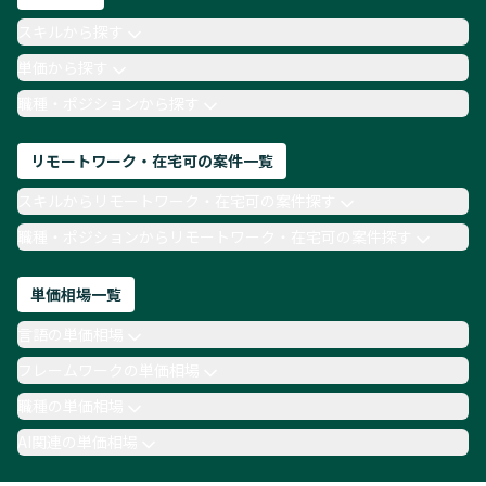
AIエンジニア
Webデザイナー
スキルから探す
月収100万円 業務委託
COBOL
Ruby
単価から探す
TypeScript
Laravel
AWS
職種・ポジションから探す
リモートワーク・在宅可の案件一覧
スキルからリモートワーク・在宅可の案件探す
職種・ポジションからリモートワーク・在宅可の案件探す
単価相場一覧
言語の単価相場
フレームワークの単価相場
職種の単価相場
AI関連の単価相場