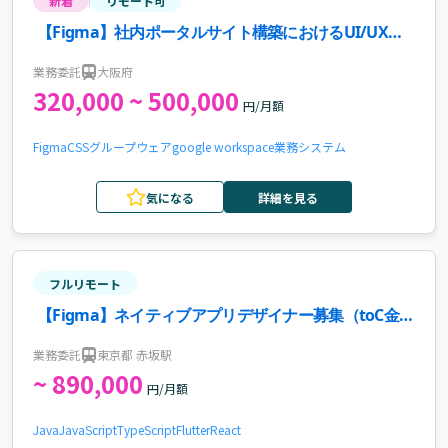
新着
リモート可
【Figma】社内ポータルサイト構築におけるUI/UXデ
ザイナー募集案件・求人
業務委託
大阪府
320,000 ~ 500,000
円/月額
Figma
CSS
グループウェア
google workspace
業務システム
気になる
詳細を見る
フルリモート
【Figma】ネイティブアプリデザイナー募集（toC金融
資産形成事業）案件・求人
業務委託
東京都 赤坂駅
~ 890,000
円/月額
Java
JavaScript
TypeScript
Flutter
React