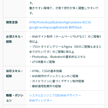
す。

働きやすい環境で、子育て世代が多く調整しやすいで
す。
開発言語
HTML
Photoshop
Illustrator
Figma
Adobe XD
CSS
google workspace
github
web 制作
Slack
必須スキル・
・Webサイト制作（ホームページやLPなど）のご経験3
経験
年以上

・プロトタイピングツールFigma（XDのご経験もあると
ありがたいです）のご経験1年以上

・Photoshop、Illustratorの基本的なスキル

・LPO改善のご経験
尚可スキル・
・HTML、CSSの基本知識

経験
・Web制作のディレクションのご経験

・ガイドラインに基づくデザイン制作経験

・継続運用型案件の経験
職種・ポジシ
システムエンジニア(SE)
Webデザイナー
ョン
Webディレクター