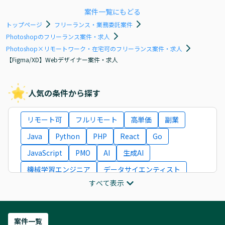
案件一覧にもどる
トップページ
フリーランス・業務委託案件
Photoshopのフリーランス案件・求人
Photoshop×リモートワーク・在宅可のフリーランス案件・求人
【Figma/XD】Webデザイナー案件・求人
人気の条件から探す
リモート可
フルリモート
高単価
副業
Java
Python
PHP
React
Go
JavaScript
PMO
AI
生成AI
機械学習エンジニア
データサイエンティスト
すべて表示
インフラエンジニア
ITコンサルタント
フロントエンドエンジニア
ネットワークエンジニア
Webディレクター
案件一覧