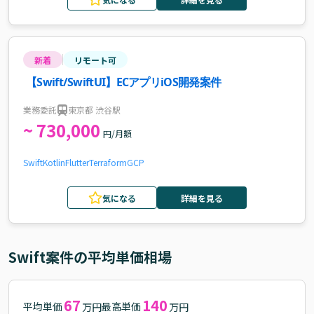
新着
リモート可
【Swift/SwiftUI】ECアプリiOS開発案件
業務委託
東京都 渋谷駅
~ 730,000
円/月額
Swift
Kotlin
Flutter
Terraform
GCP
気になる
詳細を見る
Swift
案件の平均単価相場
67
140
平均単価
最高単価
万円
万円