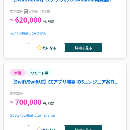
業務委託
東京都 渋谷駅
~ 620,000
円/月額
Swift
Kotlin
Flutter
Dart
AI
気になる
詳細を見る
新着
リモート可
【Swift/SwiftUI】ECアプリ開発 iOSエンジニア案件・
求人
業務委託
~ 700,000
円/月額
Go
Swift
Kotlin
Flutter
Terraform
気になる
詳細を見る