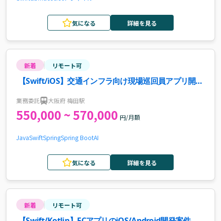
気になる
詳細を見る
新着
リモート可
【Swift/iOS】交通インフラ向け現場巡回員アプリ開発
リーダー案件・求人
業務委託
大阪府 梅田駅
550,000 ~ 570,000
円/月額
Java
Swift
Spring
Spring Boot
AI
気になる
詳細を見る
新着
リモート可
【Swift/Kotlin】ECアプリのiOS/Android開発案件