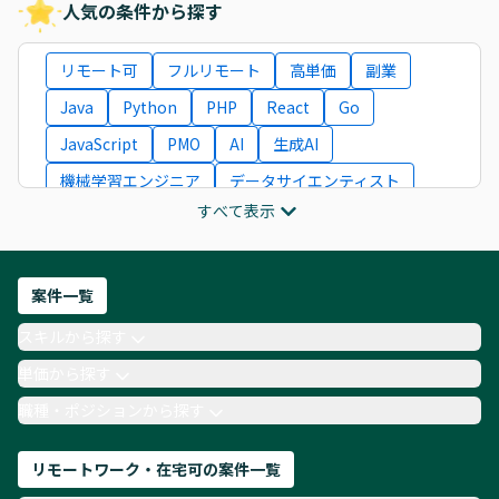
人気の条件から探す
リモート可
フルリモート
高単価
副業
Java
Python
PHP
React
Go
JavaScript
PMO
AI
生成AI
機械学習エンジニア
データサイエンティスト
すべて表示
インフラエンジニア
ITコンサルタント
フロントエンドエンジニア
ネットワークエンジニア
Webディレクター
案件一覧
AIエンジニア
Webデザイナー
スキルから探す
月収100万円 業務委託
COBOL
Ruby
単価から探す
TypeScript
Laravel
AWS
職種・ポジションから探す
リモートワーク・在宅可の案件一覧