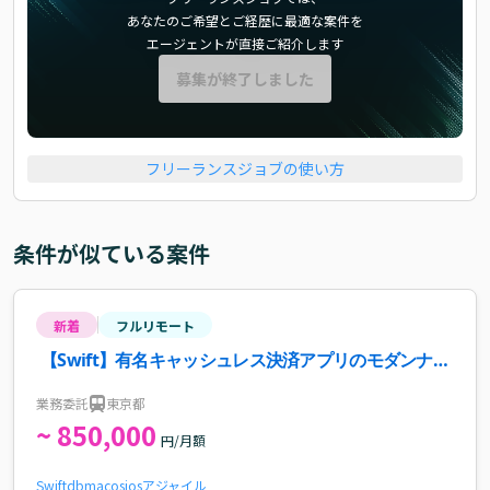
あなたのご希望とご経歴に最適な案件を
エージェントが直接ご紹介します
募集が終了しました
フリーランスジョブの使い方
条件が似ている案件
新着
フルリモート
【Swift】有名キャッシュレス決済アプリのモダンナイ
ゼーション・開発案件・求人
業務委託
東京都
~ 850,000
円/月額
Swift
db
macos
ios
アジャイル