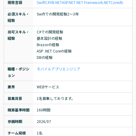
開発言語
Swift
C#
VB.NET
ASP.NET
.NET Framework
.NETCore
db
必須スキル・
Swiftでの開発経験2～3年
経験
尚可スキル・
C#での開発経験

経験
基本設計の経験

Brazorの経験

ASP .NET Coreの経験

DBの経験
職種・ポジシ
モバイルアプリエンジニア
ョン
業界
WEBサービス
募集背景
1名募集しております。
精算基準時間
160時間
参画時期
2026/07
チーム規模
1名