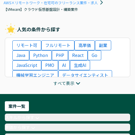
AWS×リモートワーク・在宅可のフリーランス案件・求人
【VMware】クラウド仮想基盤設計・構築案件
人気の条件から探す
リモート可
フルリモート
高単価
副業
Java
Python
PHP
React
Go
JavaScript
PMO
AI
生成AI
機械学習エンジニア
データサイエンティスト
すべて表示
インフラエンジニア
ITコンサルタント
フロントエンドエンジニア
ネットワークエンジニア
Webディレクター
案件一覧
AIエンジニア
Webデザイナー
スキルから探す
月収100万円 業務委託
COBOL
Ruby
単価から探す
TypeScript
Laravel
AWS