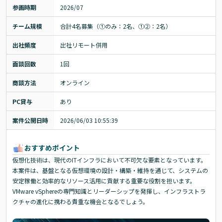
参画時期
2026/07
チーム規模
合計4名募集（①のみ：2名、①②：2名）
出社頻度
出社リモート併用
面談回数
1回
商談方法
オンライン
PC貸与
あり
案件公開日時
2026/06/03 10:55:39
おすすめポイント
仮想化技術は、現代のITインフラにおいて不可欠な要素となっています。
本案件は、基盤となる仮想環境の設計・構築・維持を通じて、システムの
安定稼働と効率的なリソース活用に貢献する重要な役割を担います。
VMware vSphereの専門知識とリーダーシップを発揮し、インフラストラ
クチャの進化に携わる貴重な機会となるでしょう。