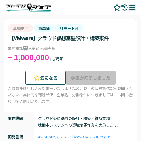
募集終了
高単価
リモート可
【VMware】クラウド仮想基盤設計・構築案件
業務委託
東京都 泉岳寺駅
~ 1,000,000
円/月額
気になる
募集が終了しました
人気案件は申し込みが集中いたしますため、お早めに募集状況をお聞きく
ださい。
具体的な報酬単価・企業名・労働条件につきましては、お問い合
わせ後に説明いたします。
案件詳細
クラウド仮想基盤の設計・構築・維持業務。

稼働中システムへの環境変更作業を実施します。
開発言語
AWS
Linux
ストレージ
vmware
ミドルウェア