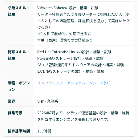
必須スキル・
VMware vSphereの設計・構築・試験

経験
リーダー経験者または今後リーダーに挑戦したい人（チ
ームとしての課題管理、課題解決を協力して実施いただ
ける方）

※1人称で能動的に対応できる方

本番（商用）環境での実経験あり
尚可スキル・
Red Hat Enterprise Linuxの設計・構築・試験

経験
PowerMAXストレージ設計・構築・試験

ジョブ管理/運用系ミドルウェアの設計・構築・試験

SAN/NASストレージの設計・構築・試験
職種・ポジシ
インフラエンジニア
システムエンジニア(SE)
ョン
業界
Sler・業務系
募集背景
2026年7月より、クラウド仮想基盤の設計・構築・維持
を担当するエンジニアを募集しております。
精算基準時間
160時間