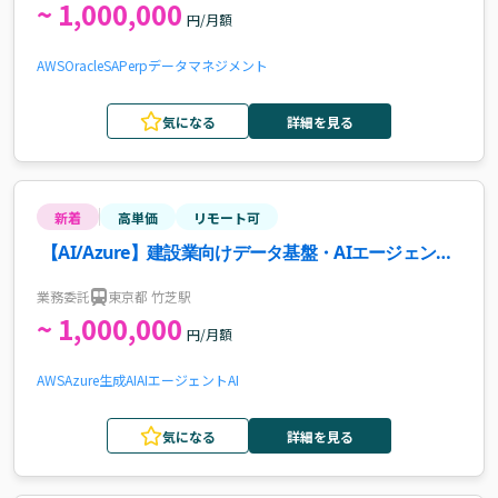
~ 1,000,000
円/月額
AWS
Oracle
SAP
erp
データマネジメント
気になる
詳細を見る
新着
高単価
リモート可
【AI/Azure】建設業向けデータ基盤・AIエージェント
導入支援案件・求人
業務委託
東京都 竹芝駅
~ 1,000,000
円/月額
AWS
Azure
生成AI
AIエージェント
AI
気になる
詳細を見る