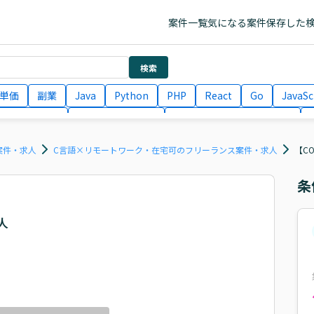
案件一覧
気になる案件
保存した
検索
単価
副業
Java
Python
PHP
React
Go
JavaSc
ラエンジニア
ITコンサルタント
フロントエンドエンジニア
月収100万円 業務委託
COBOL
Ruby
TypeScript
Larav
案件・求人
C言語×リモートワーク・在宅可のフリーランス案件・求人
【C
条
人