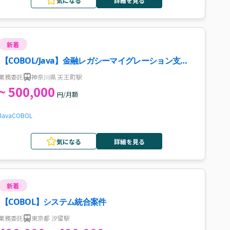
気になる
詳細を見る
新着
【COBOL/Java】金融レガシーマイグレーション支援
案件・求人
業務委託
神奈川県 天王町駅
~ 500,000
円/月額
Java
COBOL
気になる
詳細を見る
新着
【COBOL】システム統合案件
業務委託
東京都 汐留駅