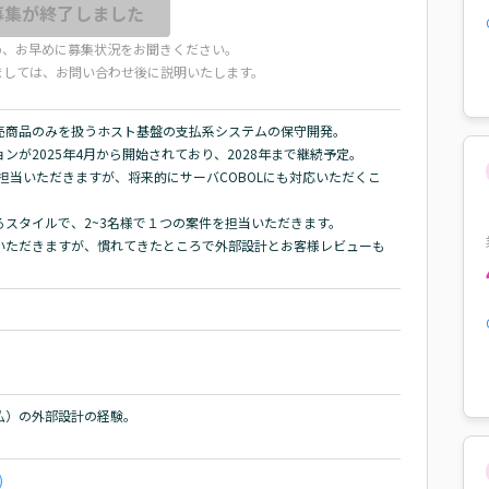
募集が終了しました
め、お早めに募集状況をお聞きください。
ましては、お問い合わせ後に説明いたします。
商品のみを扱うホスト基盤の支払系システムの保守開発。

が2025年4月から開始されており、2028年まで継続予定。

を担当いただきますが、将来的にサーバCOBOLにも対応いただくこ
スタイルで、2~3名様で１つの案件を担当いただきます。

いただきますが、慣れてきたところで外部設計とお客様レビューも
）の外部設計の経験。

。
)