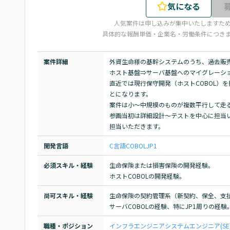
気になる
人気案件は申し込みが集中いたしますた
具体的な報酬単価・企業名・労働条件につき
案件詳細
外資生命様の基幹システムのうち、過去販売
ホスト基盤⇒サーバ基盤へのマイグレーション
直近では現行保守開発（ホストCOBOL）
とになります。

案件は小～中規模のものが複数平行して走る
参画当初は詳細設計～テストを中心に担当
担当いただきます。
開発言語
C言語
COBOL
JP1
必須スキル・経験
生命保険または損害保険の開発経験。

ホストCOBOLの開発経験。
尚可スキル・経験
生命保険の契約管理系（新契約、保全、支払
サーバCOBOLの経験、特にJP1周りの経験
職種・ポジション
インフラエンジニア
システムエンジニア(SE