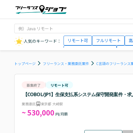
リモート可
フルリモート
高
人気のキーワード：
データサイエンティスト
インフ
AIエンジニア
Webデザイナー
トップページ
フリーランス・業務委託案件
C言語のフリーランス
募集終了
リモート可
【COBOL/JP1】生保支払系システム保守開発案件・求
業務委託
東京都 大崎駅
~ 530,000
円/月額