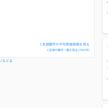
C言語
案件の平均単価相場を見る
C言語
の案件一覧を見る(
7965
件)
にもどる