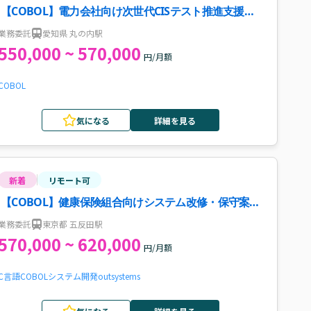
【COBOL】電力会社向け次世代CISテスト推進支援案
件・求人
業務委託
愛知県 丸の内駅
550,000 ~ 570,000
円/月額
COBOL
気になる
詳細を見る
新着
リモート可
【COBOL】健康保険組合向けシステム改修・保守案
件・求人
業務委託
東京都 五反田駅
570,000 ~ 620,000
円/月額
C言語
COBOL
システム開発
outsystems