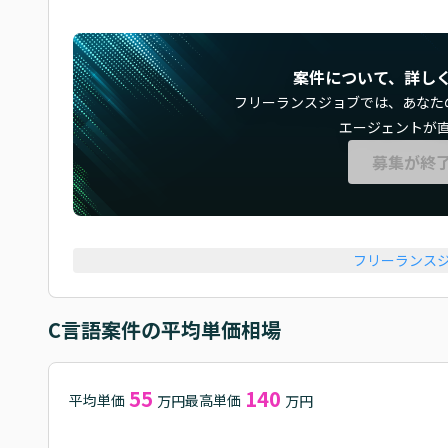
案件について、詳し
フリーランスジョブでは、
あなた
エージェントが
募集が終
フリーランス
C言語
案件の平均単価相場
55
140
平均単価
最高単価
万円
万円