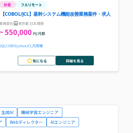
新着
フルリモート
【COBOL/JCL】基幹システム機能改善業務案件・求人
業務委託
東京都 日本橋駅
~ 550,000
円/月額
SQL
COBOL
Linux
JCL
汎用機
気になる
詳細を見る
生成AI
機械学習エンジニア
ア
Webディレクター
AIエンジニア