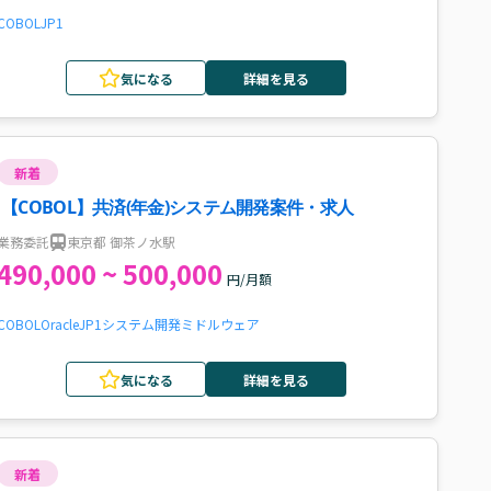
COBOL
JP1
気になる
詳細を見る
新着
【COBOL】共済(年金)システム開発案件・求人
業務委託
東京都 御茶ノ水駅
490,000 ~ 500,000
円/月額
COBOL
Oracle
JP1
システム開発
ミドルウェア
気になる
詳細を見る
新着