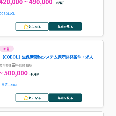
420,000 ~ 490,000
円/月額
COBOL
JCL
気になる
詳細を見る
新着
【COBOL】生保新契約システム保守開発案件・求人
業務委託
千葉県 柏駅
~ 500,000
円/月額
C言語
COBOL
気になる
詳細を見る