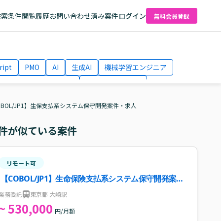
検索条件
閲覧履歴
お問い合わせ済み案件
ログイン
無料会員登録
ript
PMO
AI
生成AI
機械学習エンジニア
ネットワークエンジニア
Webディレクター
el
AWS
OBOL/JP1】生保支払系システム保守開発案件・求人
件が似ている案件
リモート可
【COBOL/JP1】生命保険支払系システム保守開発案
件・求人
業務委託
東京都 大崎駅
~ 530,000
円/月額