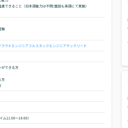
進できること（日本語能力は不問/面談も英語にて実施）

験

クラウドエンジニア
フルスタックエンジニア
テックリード
ができる方

方

方
ム11:00～16:00）