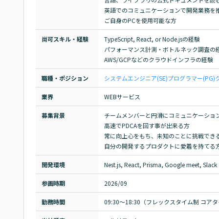
英語でのコミュニケーションで開発業務を推
ご自身のPCを使用可能な方
尚可スキル・経験
TypeScript, React, or Node.jsの経験

パフォーマンス計測・ボトルネック調査の経
AWS/GCPなどのクラウドインフラの経験
職種・ポジション
システムエンジニア(SE)
プログラマー(PG)
業界
WEBサービス
募集背景
チームメンバーと円滑にコミュニケーション
高速でPDCAを回す事が出来る方

常に向上心をもち、未知のことに挑戦できる
自分の開発するプロダクトに愛着を持てる
開発環境
Nest.js, React, Prisma, Google meet, Slack
参画時期
2026/09
勤務時間
09:30～18:30（フレックスタイム制 コアタイ