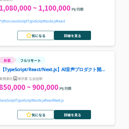
1,080,000 ~ 1,100,000
円/月額
Python
JavaScript
TypeScript
Node.js
React
気になる
詳細を見る
新着
フルリモート
【TypeScript/React/Next.js】AI音声プロダクト開発
（テックリード）案件・求人
業務委託
東京都 五反田駅
850,000 ~ 900,000
円/月額
JavaScript
TypeScript
Node.js
React
Next.js
気になる
詳細を見る