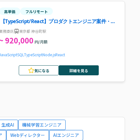
高単価
フルリモート
【TypeScript/React】プロダクトエンジニア案件・求
人
業務委託
東京都 神谷町駅
~ 920,000
円/月額
JavaScript
SQL
TypeScript
Node.js
React
気になる
詳細を見る
生成AI
機械学習エンジニア
ア
Webディレクター
AIエンジニア