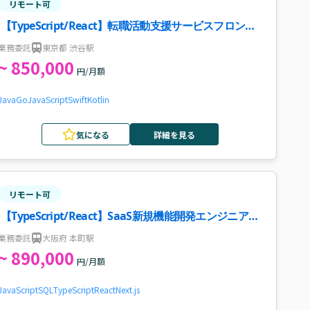
リモート可
【TypeScript/React】転職活動支援サービスフロント
エンド開発案件
業務委託
東京都 渋谷駅
~ 850,000
円/月額
Java
Go
JavaScript
Swift
Kotlin
気になる
詳細を見る
リモート可
【TypeScript/React】SaaS新規機能開発エンジニア案
件
業務委託
大阪府 本町駅
~ 890,000
円/月額
JavaScript
SQL
TypeScript
React
Next.js