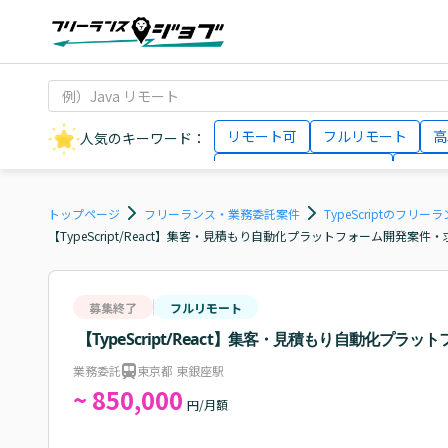
リモート可
フルリモート
高
人気のキーワード：
データサイエンティスト
インフ
AIエンジニア
Webデザイナー
トップページ
フリーランス・業務委託案件
TypeScriptのフリ
【TypeScript/React】集客・見積もり自動化プラットフォーム開発案件・
募集終了
フルリモート
【TypeScript/React】集客・見積もり自動化プラ
業務委託
東京都 東銀座駅
~ 850,000
円/月額