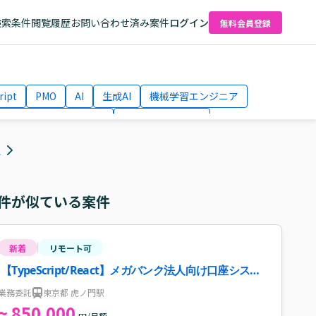
検索条件
閲覧履歴
お問い合わせ済み案件
ログイン
無料会員登録
ript
PMO
AI
生成AI
機械学習エンジニア
ネットワークエンジニア
Webディレクター
el
AWS
人
件が似ている案件
新着
リモート可
【TypeScript/React】メガバンク法人向け口座システ
ム更改案件
業務委託
東京都 虎ノ門駅
~ 850,000