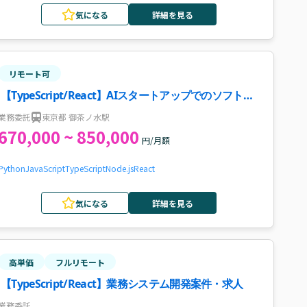
気になる
詳細を見る
リモート可
【TypeScript/React】AIスタートアップでのソフトウ
ェアエンジニア開発支援案件
業務委託
東京都 御茶ノ水駅
670,000 ~ 850,000
円/月額
Python
JavaScript
TypeScript
Node.js
React
気になる
詳細を見る
高単価
フルリモート
【TypeScript/React】業務システム開発案件・求人
業務委託