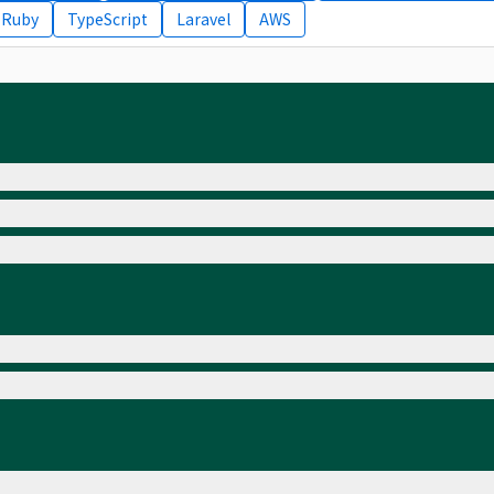
Ruby
TypeScript
Laravel
AWS