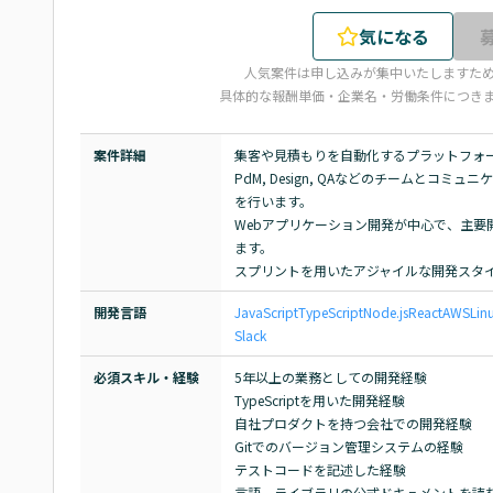
気になる
人気案件は申し込みが集中いたしますた
具体的な報酬単価・企業名・労働条件につき
案件詳細
集客や見積もりを自動化するプラットフォー
PdM, Design, QAなどのチームと
を行います。

Webアプリケーション開発が中心で、主要開発言語
ます。

スプリントを用いたアジャイルな開発スタ
開発言語
JavaScript
TypeScript
Node.js
React
AWS
Lin
Slack
必須スキル・経験
5年以上の業務としての開発経験

TypeScriptを用いた開発経験

自社プロダクトを持つ会社での開発経験

Gitでのバージョン管理システムの経験

テストコードを記述した経験

言語、ライブラリの公式ドキュメントを読む