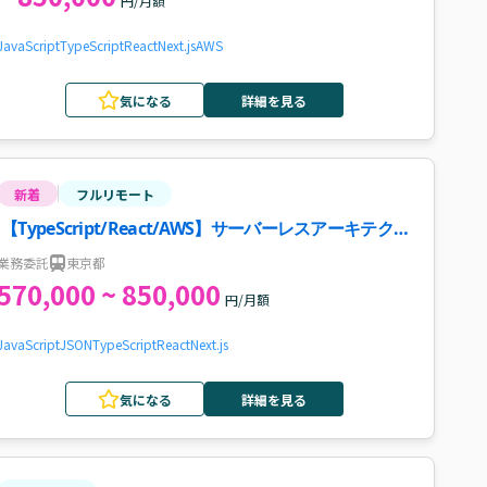
円/月額
JavaScript
TypeScript
React
Next.js
AWS
気になる
詳細を見る
新着
フルリモート
【TypeScript/React/AWS】サーバーレスアーキテクチ
ャ開発案件・求人
業務委託
東京都
570,000 ~ 850,000
円/月額
JavaScript
JSON
TypeScript
React
Next.js
気になる
詳細を見る