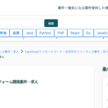
案件一覧
気になる案件
保存した
検索
単価
副業
Java
Python
PHP
React
Go
JavaSc
ラエンジニア
ITコンサルタント
フロントエンドエンジニア
月収100万円 業務委託
COBOL
Ruby
TypeScript
Larav
ーランス案件・求人
TypeScript×リモートワーク・在宅可のフリーランス案件・求
求人
条
ットフォーム開発案件・求人