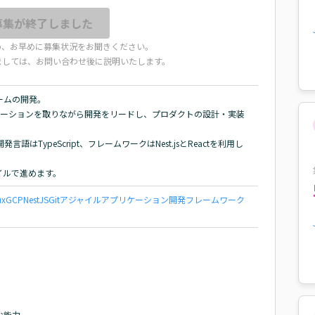
募集が終了しました
め、お早めに募集状況をお聞きください。
ましては、お問い合わせ後に説明いたします。
ムの開発。

コミュニケーションを取りながら開発をリードし、プロダクトの設計・実装
はTypeScript、フレームワークはNest.jsとReactを利用し
イルで進めます。
ux
GCP
NestJS
Git
アジャイル
アプリケーション開発
フレームワーク
能力
