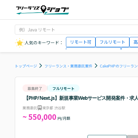
リモート可
フルリモート
高
人気のキーワード：
データサイエンティスト
インフ
AIエンジニア
Webデザイナー
トップページ
フリーランス・業務委託案件
CakePHPのフリーラ
募集終了
フルリモート
【PHP/Next.js】新規事業Webサービス開発案件・求
業務委託
東京都 渋谷駅
~ 550,000
円/月額