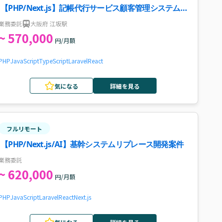
【PHP/Next.js】記帳代行サービス顧客管理システム開
発案件・求人
業務委託
大阪府 江坂駅
~ 570,000
円/月額
PHP
JavaScript
TypeScript
Laravel
React
気になる
詳細を見る
フルリモート
【PHP/Next.js/AI】基幹システムリプレース開発案件
業務委託
~ 620,000
円/月額
PHP
JavaScript
Laravel
React
Next.js