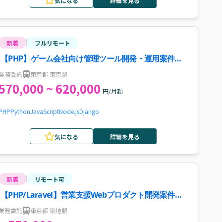
気になる
詳細を見る
新着
フルリモート
【PHP】ゲーム会社向け管理ツール開発・運用案件・
求人
業務委託
東京都 東京駅
570,000 ~ 620,000
円/月額
PHP
Python
JavaScript
Node.js
Django
気になる
詳細を見る
新着
リモート可
【PHP/Laravel】営業支援Webプロダクト開発案件・
求人
業務委託
東京都 築地駅