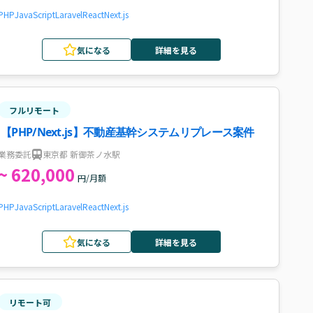
PHP
JavaScript
Laravel
React
Next.js
気になる
詳細を見る
フルリモート
【PHP/Next.js】不動産基幹システムリプレース案件
業務委託
東京都 新御茶ノ水駅
~ 620,000
円/月額
PHP
JavaScript
Laravel
React
Next.js
気になる
詳細を見る
リモート可