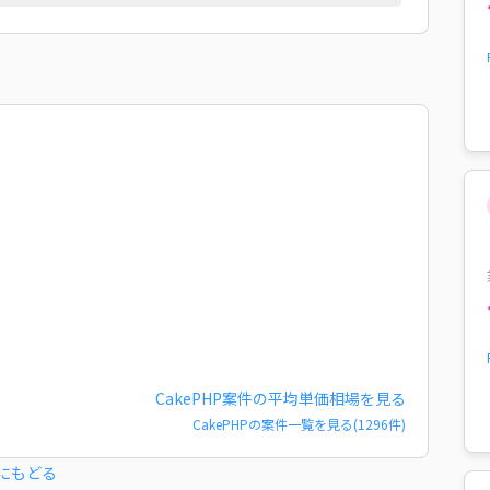
CakePHP
案件の平均単価相場を見る
CakePHP
の案件一覧を見る(
1296
件)
にもどる