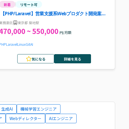
新着
リモート可
【PHP/Laravel】営業支援系Webプロダクト開発案
件・求人
業務委託
東京都 築地駅
470,000 ~ 550,000
円/月額
PHP
Laravel
Linux
Git
AI
気になる
詳細を見る
生成AI
機械学習エンジニア
ア
Webディレクター
AIエンジニア