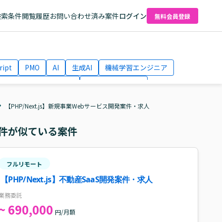
検索条件
閲覧履歴
お問い合わせ済み案件
ログイン
無料会員登録
ript
PMO
AI
生成AI
機械学習エンジニア
ネットワークエンジニア
Webディレクター
el
AWS
【PHP/Next.js】新規事業Webサービス開発案件・求人
件が似ている案件
フルリモート
【PHP/Next.js】不動産SaaS開発案件・求人
業務委託
~ 690,000
円/月額