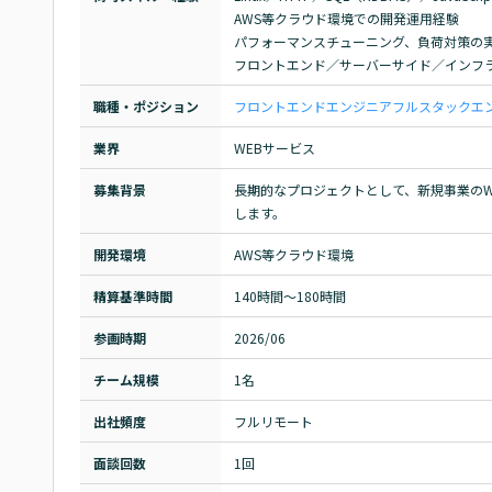
AWS等クラウド環境での開発運用経験

パフォーマンスチューニング、負荷対策の実
フロントエンド／サーバーサイド／インフ
職種・ポジション
フロントエンドエンジニア
フルスタックエ
業界
WEBサービス
募集背景
長期的なプロジェクトとして、新規事業の
します。
開発環境
AWS等クラウド環境
精算基準時間
140時間〜180時間
参画時期
2026/06
チーム規模
1名
出社頻度
フルリモート
面談回数
1回