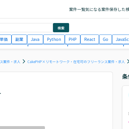
案件一覧
気になる案件
保存した
検索
単価
副業
Java
Python
PHP
React
Go
JavaSc
ラエンジニア
ITコンサルタント
フロントエンドエンジニア
月収100万円 業務委託
COBOL
Ruby
TypeScript
Larav
ンス案件・求人
CakePHP×リモートワーク・在宅可のフリーランス案件・求人
条
人