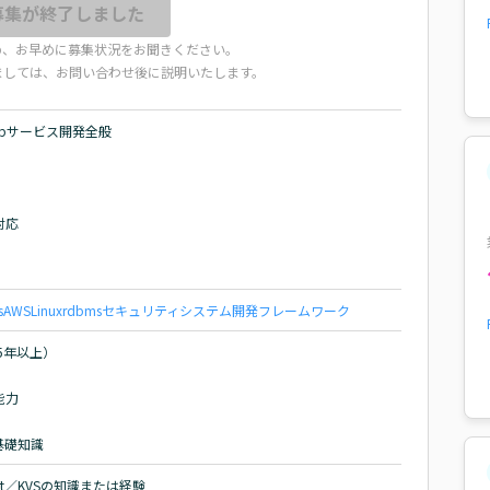
募集が終了しました
め、お早めに募集状況をお聞きください。
ましては、お問い合わせ後に説明いたします。
bサービス開発全般

応

s
AWS
Linux
rdbms
セキュリティ
システム開発
フレームワーク
5年以上）

力

基礎知識
ript／KVSの知識または経験
