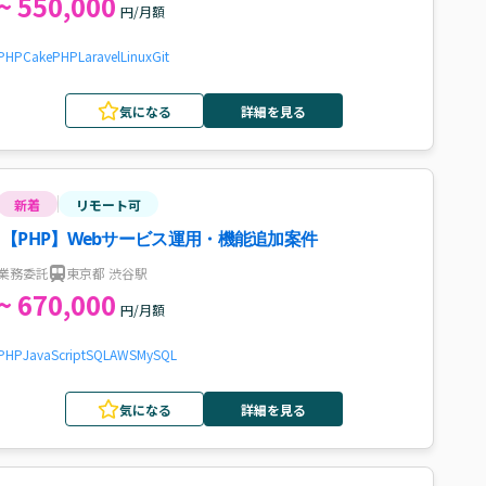
~ 550,000
円/月額
PHP
CakePHP
Laravel
Linux
Git
気になる
詳細を見る
新着
リモート可
【PHP】Webサービス運用・機能追加案件
業務委託
東京都 渋谷駅
~ 670,000
円/月額
PHP
JavaScript
SQL
AWS
MySQL
気になる
詳細を見る