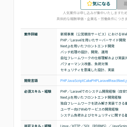
気になる
人気案件は申し込みが集中いたしますた
具体的な報酬単価・企業名・労働条件につき
案件詳細
新規事業（公営競技サービス）におけるWe
PHP／Laravelを用いたサーバーサイド開発

Next.jsを用いたフロントエンド開発

バッチ処理の設計、開発、運用

自社フレームワークの仕様理解および実装対
パフォーマンス改善、負荷対策

セキュリティを意識した設計、実装
開発言語
PHP
JavaScript
CakePHP
Laravel
React
Next.j
必須スキル・経験
PHP／Laravelでのシステム開発経験（目安
Next.jsを用いたフロントエンド開発経験

独自フレームワークを読み解き実装できる能
ユーザー向けWebサービスの開発経験

システム負荷およびセキュリティに関する
尚可スキル・経験
Linux／HTTP／SQL（RDBMS）／JavaSc