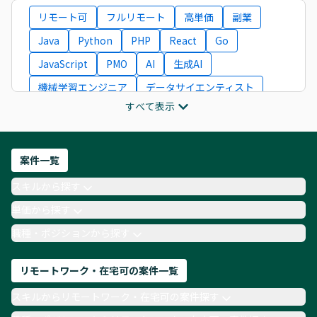
リモート可
フルリモート
高単価
副業
Java
Python
PHP
React
Go
JavaScript
PMO
AI
生成AI
機械学習エンジニア
データサイエンティスト
すべて表示
インフラエンジニア
ITコンサルタント
フロントエンドエンジニア
ネットワークエンジニア
Webディレクター
案件一覧
AIエンジニア
Webデザイナー
スキルから探す
月収100万円 業務委託
COBOL
Ruby
単価から探す
TypeScript
Laravel
AWS
職種・ポジションから探す
リモートワーク・在宅可の案件一覧
スキルからリモートワーク・在宅可の案件探す