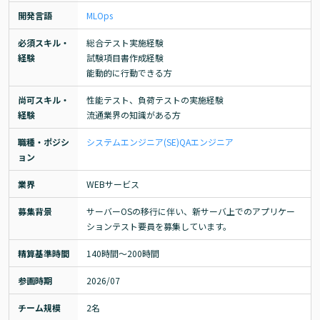
開発言語
MLOps
必須スキル・
総合テスト実施経験

経験
試験項目書作成経験

能動的に行動できる方
尚可スキル・
性能テスト、負荷テストの実施経験

経験
流通業界の知識がある方
職種・ポジシ
システムエンジニア(SE)
QAエンジニア
ョン
業界
WEBサービス
募集背景
サーバーOSの移行に伴い、新サーバ上でのアプリケー
ションテスト要員を募集しています。
精算基準時間
140時間〜200時間
参画時期
2026/07
チーム規模
2名