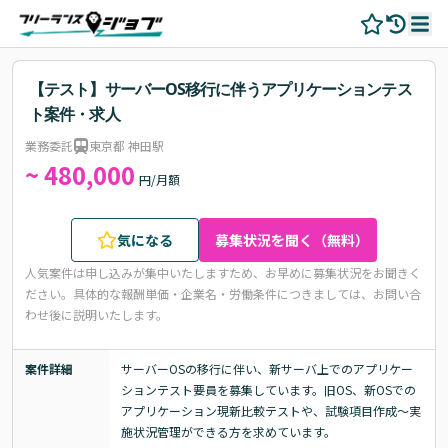
【テスト】サーバーOS移行に伴うアプリケーションテス
ト案件・求人
業務委託
東京都 神田駅
~ 480,000
円/月額
気になる
募集状況を聞く（無料）
人気案件は申し込みが集中いたしますため、お早めに募集状況をお聞きく
ださい。
具体的な報酬単価・企業名・労働条件につきましては、お問い合
わせ後に説明いたします。
案件詳細
サーバーOSの移行に伴い、新サーバ上でのアプリケー
ションテスト要員を募集しています。旧OS、新OSでの
アプリケーション現新比較テストや、試験項目作成～実
施状況管理ができる方を求めています。