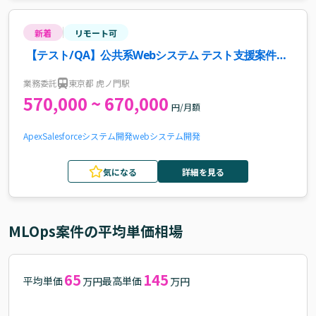
新着
リモート可
【テスト/QA】公共系Webシステム テスト支援案件・
求人
業務委託
東京都 虎ノ門駅
570,000 ~ 670,000
円/月額
Apex
Salesforce
システム開発
webシステム開発
気になる
詳細を見る
MLOps
案件の平均単価相場
65
145
平均単価
最高単価
万円
万円