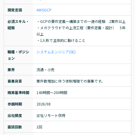
開発言語
AWS
GCP
必須スキル・
・GCPの要件定義～構築までの一連の経験　2案件以上

経験
・メガクラウドでの上流工程（要件定義・設計）　5年
以上

・1人称で主体的に動けること
職種・ポジシ
システムエンジニア(SE)
ョン
業界
流通・小売
募集背景
案件数増加に伴う体制増強での募集です。
精算基準時間
140時間〜200時間
参画時期
2026/08
出社頻度
出社リモート併用
面談回数
1回