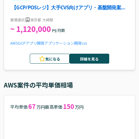
【GCP/POSレジ】大手CVS向けアプリ・基盤開発案
件・求人
業務委託
東京都 大崎駅
~ 1,120,000
円/月額
AWS
GCP
アプリ開発
アプリケーション開発
cvs
気になる
詳細を見る
AWS
案件の平均単価相場
67
150
平均単価
最高単価
万円
万円