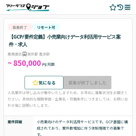
募集終了
リモート可
【GCP/要件定義】小売業向けデータ利活用サービス案
件・求人
業務委託
東京都 豊洲駅
~ 850,000
円/月額
気になる
募集が終了しました
人気案件は申し込みが集中いたしますため、お早めに募集状況をお聞きく
ださい。
具体的な報酬単価・企業名・労働条件につきましては、お問い合
わせ後に説明いたします。
案件詳細
小売業向けのデータ利活用サービスです。GCP基盤に構
成されており、案件数増加に伴う体制増強での募集で
す。