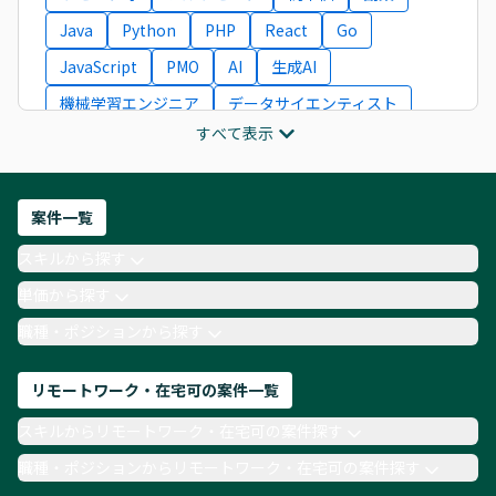
Java
Python
PHP
React
Go
JavaScript
PMO
AI
生成AI
機械学習エンジニア
データサイエンティスト
すべて表示
インフラエンジニア
ITコンサルタント
フロントエンドエンジニア
ネットワークエンジニア
Webディレクター
案件一覧
AIエンジニア
Webデザイナー
スキルから探す
月収100万円 業務委託
COBOL
Ruby
単価から探す
TypeScript
Laravel
AWS
職種・ポジションから探す
リモートワーク・在宅可の案件一覧
スキルからリモートワーク・在宅可の案件探す
職種・ポジションからリモートワーク・在宅可の案件探す