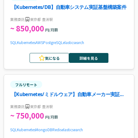
【Kubernetes/DB】自動車システム実証基盤構築案件
業務委託
東京都 豊洲駅
~ 850,000
円/月額
SQL
Kubernetes
AWS
PostgreSQL
elasticsearch
気になる
詳細を見る
フルリモート
【Kubernetes/ミドルウェア】自動車メーカー実証シ
ステム基盤構築案件・求人
業務委託
東京都 豊洲駅
~ 750,000
円/月額
SQL
Kubernetes
MongoDB
Redis
elasticsearch