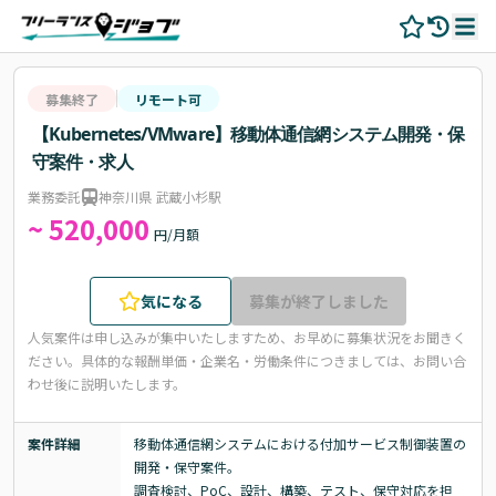
募集終了
リモート可
【Kubernetes/VMware】移動体通信網システム開発・保
守案件・求人
業務委託
神奈川県 武蔵小杉駅
~ 520,000
円/月額
気になる
募集が終了しました
人気案件は申し込みが集中いたしますため、お早めに募集状況をお聞きく
ださい。
具体的な報酬単価・企業名・労働条件につきましては、お問い合
わせ後に説明いたします。
案件詳細
移動体通信網システムにおける付加サービス制御装置の
開発・保守案件。

調査検討、PoC、設計、構築、テスト、保守対応を担