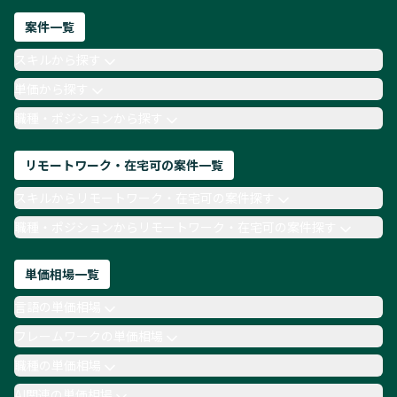
ネットワークエンジニア
Webディレクター
案件一覧
AIエンジニア
Webデザイナー
スキルから探す
月収100万円 業務委託
COBOL
Ruby
単価から探す
TypeScript
Laravel
AWS
職種・ポジションから探す
リモートワーク・在宅可の案件一覧
スキルからリモートワーク・在宅可の案件探す
職種・ポジションからリモートワーク・在宅可の案件探す
単価相場一覧
言語の単価相場
フレームワークの単価相場
職種の単価相場
AI関連の単価相場