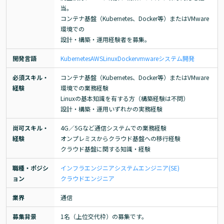
当。

コンテナ基盤（Kubernetes、Docker等）またはVMware
環境での

設計・構築・運用経験者を募集。
開発言語
Kubernetes
AWS
Linux
Docker
vmware
システム開発
必須スキル・
コンテナ基盤（Kubernetes、Docker等）またはVMware
経験
環境での業務経験

Linuxの基本知識を有する方（構築経験は不問）

設計・構築・運用いずれかの実務経験
尚可スキル・
4G／5Gなど通信システムでの業務経験

経験
オンプレミスからクラウド基盤への移行経験

クラウド基盤に関する知識・経験
職種・ポジシ
インフラエンジニア
システムエンジニア(SE)
ョン
クラウドエンジニア
業界
通信
募集背景
1名（上位交代枠）の募集です。