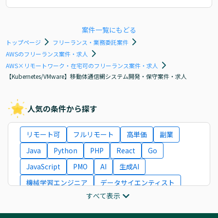
案件一覧にもどる
トップページ
フリーランス・業務委託案件
AWSのフリーランス案件・求人
AWS×リモートワーク・在宅可のフリーランス案件・求人
【Kubernetes/VMware】移動体通信網システム開発・保守案件・求人
人気の条件から探す
リモート可
フルリモート
高単価
副業
Java
Python
PHP
React
Go
JavaScript
PMO
AI
生成AI
機械学習エンジニア
データサイエンティスト
すべて表示
インフラエンジニア
ITコンサルタント
フロントエンドエンジニア