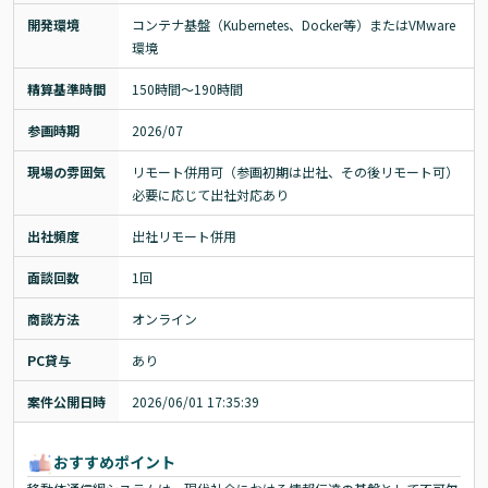
開発環境
コンテナ基盤（Kubernetes、Docker等）またはVMware
環境
精算基準時間
150時間〜190時間
参画時期
2026/07
現場の雰囲気
リモート併用可（参画初期は出社、その後リモート可）

必要に応じて出社対応あり
出社頻度
出社リモート併用
面談回数
1回
商談方法
オンライン
PC貸与
あり
案件公開日時
2026/06/01 17:35:39
おすすめポイント