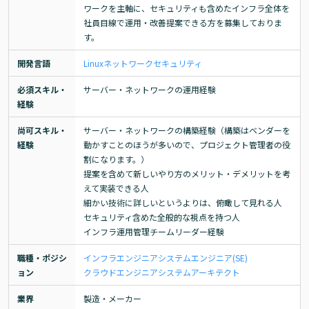
ワークを主軸に、セキュリティも含めたインフラ全体を
社員目線で運用・改善提案できる方を募集しておりま
す。
開発言語
Linux
ネットワーク
セキュリティ
必須スキル・
サーバー・ネットワークの運用経験
経験
尚可スキル・
サーバー・ネットワークの構築経験（構築はベンダーを
経験
動かすことのほうが多いので、プロジェクト管理者の役
割になります。）

提案を含めて新しいやり方のメリット・デメリットを考
えて実装できる人

細かい技術に詳しいというよりは、俯瞰して見れる人

セキュリティ含めた全般的な視点を持つ人

インフラ運用管理チームリーダー経験
職種・ポジシ
インフラエンジニア
システムエンジニア(SE)
ョン
クラウドエンジニア
システムアーキテクト
業界
製造・メーカー