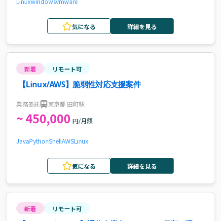
Linux
windows
vmware
気になる
詳細を見る
新着
リモート可
【Linux/AWS】脆弱性対応支援案件
業務委託
東京都 田町駅
~ 450,000
円/月額
Java
Python
Shell
AWS
Linux
気になる
詳細を見る
新着
リモート可