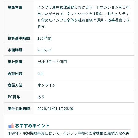
募集背景
インフラ運用管理業務におけるリードポジションをご担
当いただきます。ネットワークを主軸に、セキュリティ
も含めたインフラ全体を社員目線で運用・改善提案でき
る方。
精算基準時間
160時間
参画時期
2026/06
出社頻度
出社リモート併用
面談回数
2回
商談方法
オンライン
PC貸与
あり
案件公開日時
2026/06/01 17:25:40
おすすめポイント
半導体・電源機器事業において、インフラ基盤の安定稼働と継続的な改善