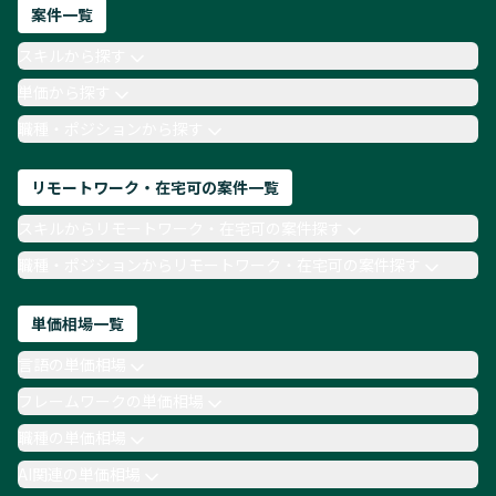
ネットワークエンジニア
Webディレクター
案件一覧
AIエンジニア
Webデザイナー
スキルから探す
月収100万円 業務委託
COBOL
Ruby
単価から探す
TypeScript
Laravel
AWS
職種・ポジションから探す
リモートワーク・在宅可の案件一覧
スキルからリモートワーク・在宅可の案件探す
職種・ポジションからリモートワーク・在宅可の案件探す
単価相場一覧
言語の単価相場
フレームワークの単価相場
職種の単価相場
AI関連の単価相場