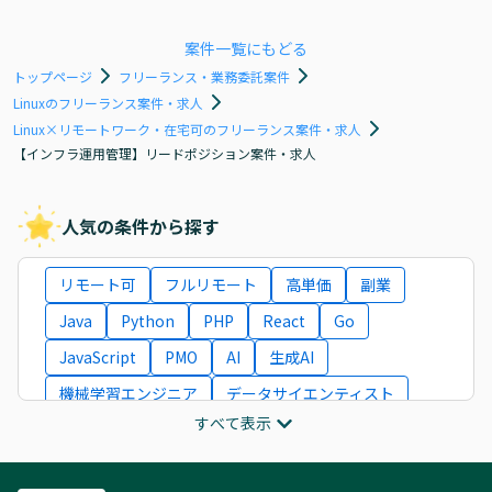
案件一覧にもどる
トップページ
フリーランス・業務委託案件
Linuxのフリーランス案件・求人
Linux×リモートワーク・在宅可のフリーランス案件・求人
【インフラ運用管理】リードポジション案件・求人
人気の条件から探す
リモート可
フルリモート
高単価
副業
Java
Python
PHP
React
Go
JavaScript
PMO
AI
生成AI
機械学習エンジニア
データサイエンティスト
すべて表示
インフラエンジニア
ITコンサルタント
フロントエンドエンジニア