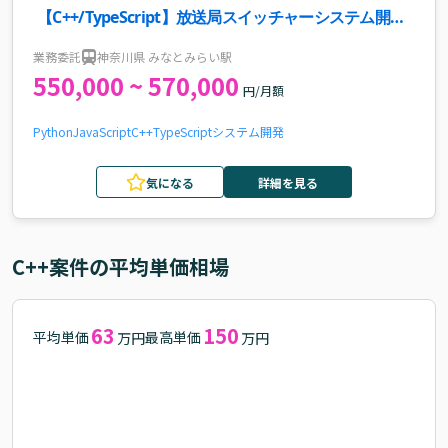
【C++/TypeScript】放送局スイッチャーシステム開発
案件・求人
業務委託
神奈川県 みなとみらい駅
550,000 ~ 570,000
円/月額
Python
JavaScript
C++
TypeScript
システム開発
気になる
詳細を見る
C++
案件の平均単価相場
63
150
平均単価
最高単価
万円
万円