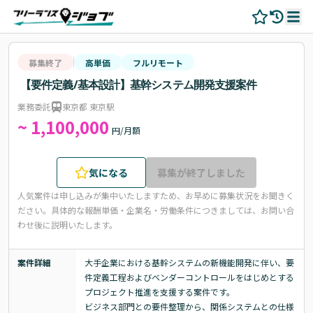
募集終了
高単価
フルリモート
【要件定義/基本設計】基幹システム開発支援案件
業務委託
東京都 東京駅
~ 1,100,000
円/月額
気になる
募集が終了しました
人気案件は申し込みが集中いたしますため、お早めに募集状況をお聞きく
ださい。
具体的な報酬単価・企業名・労働条件につきましては、お問い合
わせ後に説明いたします。
案件詳細
大手企業における基幹システムの新機能開発に伴い、要
件定義工程およびベンダーコントロールをはじめとする
プロジェクト推進を支援する案件です。

ビジネス部門との要件整理から、関係システムとの仕様