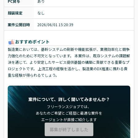
PC貸与
あり
服装規定
なし
案件公開日時
2026/06/01 15:20:39
おすすめポイント
製造業においては、基幹システムの刷新や機能拡張が、業務効率化と競争
力強化のために不可欠となっています。 本案件は、既存システムの課題解
決を通じて、より安定したサービス提供基盤の構築に貢献できる重要なプ
ロジェクトです。 上流工程の経験を活かし、製造業のDX推進に携わる貴
重な経験が得られるでしょう。
案件について、詳しく聞いてみませんか？
フリーランスジョブでは、
あなたのご希望とご経歴に最適な案件を
エージェントが直接ご紹介します
募集が終了しました