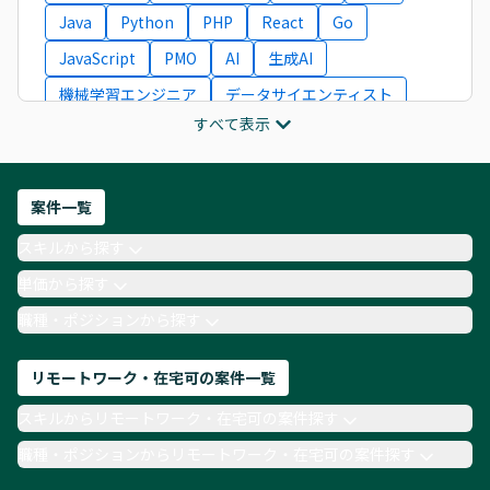
Java
Python
PHP
React
Go
JavaScript
PMO
AI
生成AI
機械学習エンジニア
データサイエンティスト
すべて表示
インフラエンジニア
ITコンサルタント
フロントエンドエンジニア
ネットワークエンジニア
Webディレクター
案件一覧
AIエンジニア
Webデザイナー
スキルから探す
月収100万円 業務委託
COBOL
Ruby
単価から探す
TypeScript
Laravel
AWS
職種・ポジションから探す
リモートワーク・在宅可の案件一覧
スキルからリモートワーク・在宅可の案件探す
職種・ポジションからリモートワーク・在宅可の案件探す