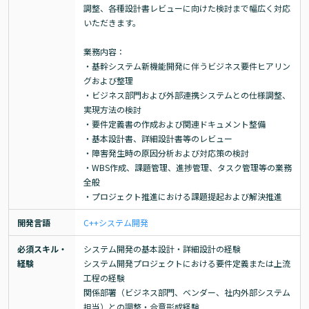
調整、各種設計書レビューに向けた検討まで幅広く対応
いただきます。

業務内容：

・基幹システム新機能開発に伴うビジネス要件ヒアリン
グおよび整理

・ビジネス部門および外部連携システムとの仕様調整、
実現方法の検討

・要件定義書の作成および関連ドキュメント整備

・基本設計書、詳細設計書等のレビュー

・障害発生時の原因分析および対応策の検討

・WBS作成、課題管理、進捗管理、タスク管理等の業務
全般

・プロジェクト推進における課題提起および解決推進
開発言語
C++
システム開発
必須スキル・
システム開発の基本設計・詳細設計の経験

経験
システム開発プロジェクトにおける要件定義または上流
工程の経験

関係部署（ビジネス部門、ベンダー、社内外部システム
担当）との調整・合意形成経験
