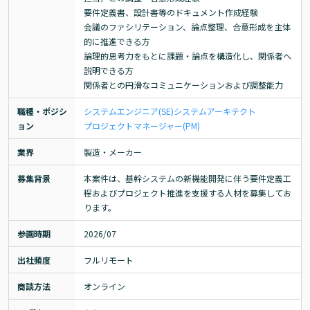
要件定義書、設計書等のドキュメント作成経験

会議のファシリテーション、論点整理、合意形成を主体
的に推進できる方

論理的思考力をもとに課題・論点を構造化し、関係者へ
説明できる方

関係者との円滑なコミュニケーションおよび調整能力
職種・ポジシ
システムエンジニア(SE)
システムアーキテクト
ョン
プロジェクトマネージャー(PM)
業界
製造・メーカー
募集背景
本案件は、基幹システムの新機能開発に伴う要件定義工
程およびプロジェクト推進を支援する人材を募集してお
ります。
参画時期
2026/07
出社頻度
フルリモート
商談方法
オンライン