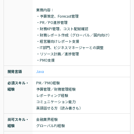
業務内容：

・予算策定、Forecast管理

・PR／PO進捗管理

・財務KPI管理、コスト配賦確認

・財務レポート作成（グローバル／国内向け）

・経営層向けレポート支援

・IT部門、ビジネスマネージャーとの調整

・リソース計画／進捗管理

・PMO支援
開発言語
Java
必須スキル・
PM／PMO経験

経験
予算管理／財務管理経験

レポーティング経験

コミュニケーション能力

英語話せる方（読み書きも）
尚可スキル・
金融業界経験

経験
グローバルPJ経験