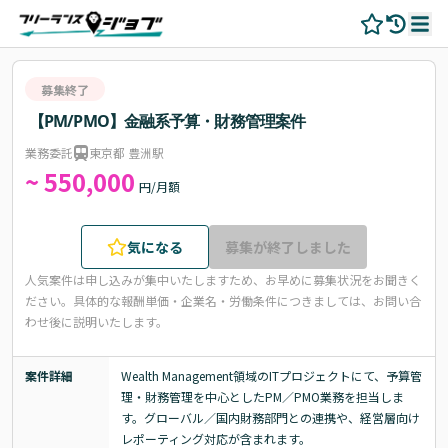
募集終了
【PM/PMO】金融系予算・財務管理案件
業務委託
東京都 豊洲駅
~ 550,000
円/月額
気になる
募集が終了しました
人気案件は申し込みが集中いたしますため、お早めに募集状況をお聞きく
ださい。
具体的な報酬単価・企業名・労働条件につきましては、お問い合
わせ後に説明いたします。
案件詳細
Wealth Management領域のITプロジェクトにて、予算管
理・財務管理を中心としたPM／PMO業務を担当しま
す。グローバル／国内財務部門との連携や、経営層向け
レポーティング対応が含まれます。
