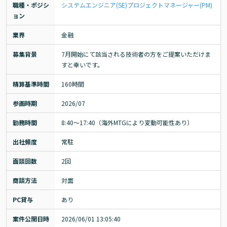
職種・ポジシ
システムエンジニア(SE)
プロジェクトマネージャー(PM)
ョン
業界
金融
募集背景
7月開始にて該当される技術者の方をご提案いただけま
すと幸いです。
精算基準時間
160時間
参画時期
2026/07
勤務時間
8:40～17:40（海外MTGにより変動可能性あり）
出社頻度
常駐
面談回数
2回
商談方法
対面
PC貸与
あり
案件公開日時
2026/06/01 13:05:40