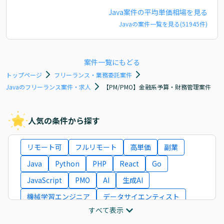
Java
案件の平均単価相場を見る
Java
の案件一覧を見る(
51945
件)
案件一覧にもどる
トップページ
フリーランス・業務委託案件
Javaのフリーランス案件・求人
【PM/PMO】金融系予算・財務管理案件
人気の条件から探す
リモート可
フルリモート
高単価
副業
Java
Python
PHP
React
Go
JavaScript
PMO
AI
生成AI
機械学習エンジニア
データサイエンティスト
すべて表示
インフラエンジニア
ITコンサルタント