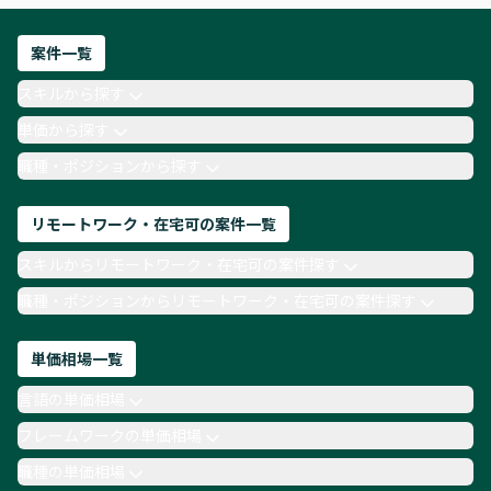
フロントエンドエンジニア
ネットワークエンジニア
Webディレクター
案件一覧
AIエンジニア
Webデザイナー
スキルから探す
月収100万円 業務委託
COBOL
Ruby
単価から探す
TypeScript
Laravel
AWS
職種・ポジションから探す
リモートワーク・在宅可の案件一覧
スキルからリモートワーク・在宅可の案件探す
職種・ポジションからリモートワーク・在宅可の案件探す
単価相場一覧
言語の単価相場
フレームワークの単価相場
職種の単価相場