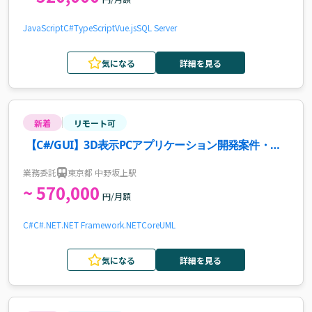
JavaScript
C#
TypeScript
Vue.js
SQL Server
気になる
詳細を見る
新着
リモート可
【C#/GUI】3D表示PCアプリケーション開発案件・求
人
業務委託
東京都 中野坂上駅
~ 570,000
円/月額
C#
C#.NET
.NET Framework
.NETCore
UML
気になる
詳細を見る