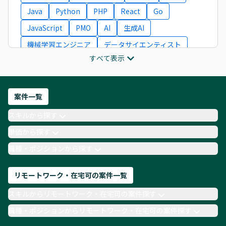
Java
Python
PHP
React
Go
JavaScript
PMO
AI
生成AI
機械学習エンジニア
データサイエンティスト
すべて表示
インフラエンジニア
ITコンサルタント
フロントエンドエンジニア
ネットワークエンジニア
Webディレクター
案件一覧
AIエンジニア
Webデザイナー
スキルから探す
月収100万円 業務委託
COBOL
Ruby
単価から探す
TypeScript
Laravel
AWS
職種・ポジションから探す
リモートワーク・在宅可の案件一覧
スキルからリモートワーク・在宅可の案件探す
職種・ポジションからリモートワーク・在宅可の案件探す