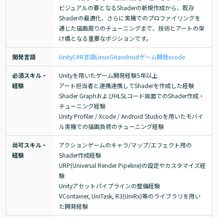
ビジュアルの要となるShaderの新規作成から、既存
Shaderの最適化、さらに実機でのプロファイリングを
通じた描画周りのチューニングまで、技術とアートの架
け橋となる重要なポジションです。
開発言語
Unity
C#
R言語
Linux
Git
android
ゲーム開発
xcode
必須スキル・
Unityを用いたゲーム開発経験5年以上

経験
アート担当者と連携連携してShaderを作成した経験

Shader GraphおよびHLSLコード両面でのShader作成・
チューニング経験

Unity Profiler / Xcode / Android Studioを用いたモバイ
ル実機での描画負荷のチューニング経験
尚可スキル・
アクションゲームのキャラ/マップ/エフェクト用の
経験
Shader作成経験

URP(Universal Render Pipeline)の設定やカスタマイズ経
験

Unityアセットパイプラインの整備経験

VContainer, UniTask, R3(UniRx)等のライブラリを用い
た開発経験