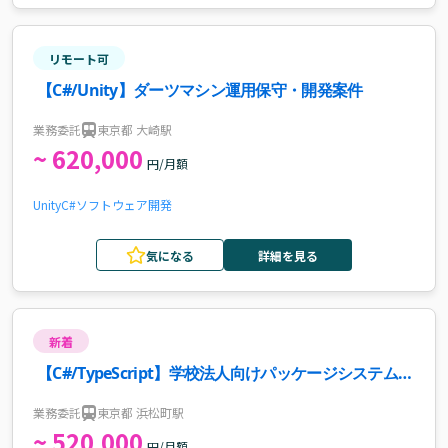
リモート可
【C#/Unity】ダーツマシン運用保守・開発案件
業務委託
東京都 大崎駅
~ 620,000
円/月額
Unity
C#
ソフトウェア開発
気になる
詳細を見る
新着
【C#/TypeScript】学校法人向けパッケージシステム開
発案件・求人
業務委託
東京都 浜松町駅
~ 520,000
円/月額