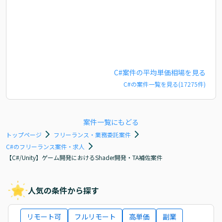
C#
案件の平均単価相場を見る
C#
の案件一覧を見る(
17275
件)
案件一覧にもどる
トップページ
フリーランス・業務委託案件
C#のフリーランス案件・求人
【C#/Unity】ゲーム開発におけるShader開発・TA補佐案件
人気の条件から探す
リモート可
フルリモート
高単価
副業