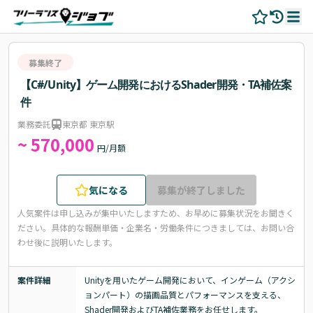
募集終了
【C#/Unity】ゲーム開発におけるShader開発・TA補佐案
件
業務委託
東京都 東京駅
~ 570,000
円/月額
気になる
募集が終了しました
人気案件は申し込みが集中いたしますため、お早めに募集状況をお聞きく
ださい。
具体的な報酬単価・企業名・労働条件につきましては、お問い合
わせ後に説明いたします。
案件詳細
Unityを用いたゲーム開発において、インゲーム（アクシ
ョンパート）の描画品質とパフォーマンスを支える、
Shader開発およびTA補佐業務をお任せします。
