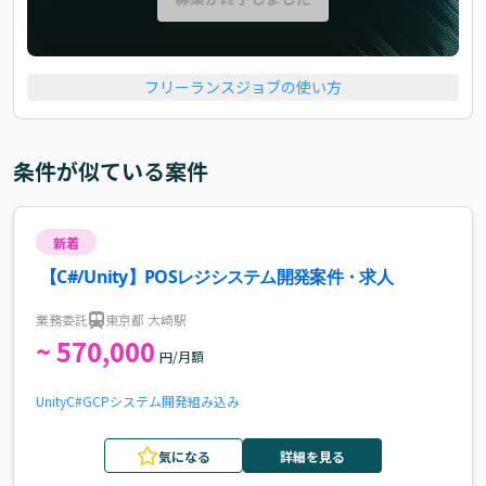
フリーランスジョブの使い方
条件が似ている案件
新着
【C#/Unity】POSレジシステム開発案件・求人
業務委託
東京都 大崎駅
~ 570,000
円/月額
Unity
C#
GCP
システム開発
組み込み
気になる
詳細を見る