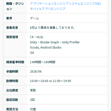
職種・ポジシ
アプリケーションエンジニア
システムエンジニア(SE)
ョン
モバイルアプリエンジニア
業界
ゲーム
募集背景
6月より要員を募集しております。
開発環境
C#・HLSL

Unity・Shader Graph・Unity Profiler

Xcode, Android Studio

Git
精算基準時間
140時間〜180時間
参画時期
2026/06
勤務時間
10:00～18:00 or 11:00〜19:00
出社頻度
常駐
面談回数
2回
商談方法
対面