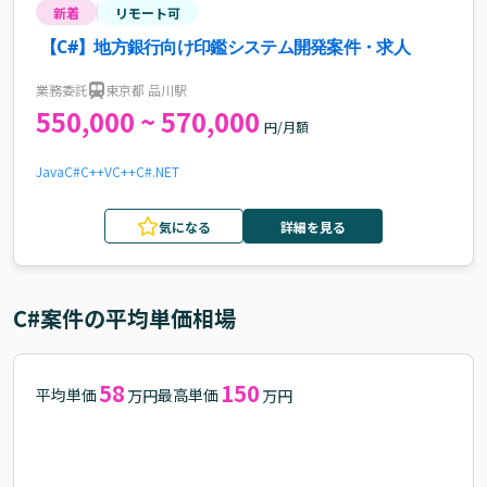
新着
リモート可
【C#】地方銀行向け印鑑システム開発案件・求人
業務委託
東京都 品川駅
550,000 ~ 570,000
円/月額
Java
C#
C++
VC++
C#.NET
気になる
詳細を見る
C#
案件の平均単価相場
58
150
平均単価
最高単価
万円
万円