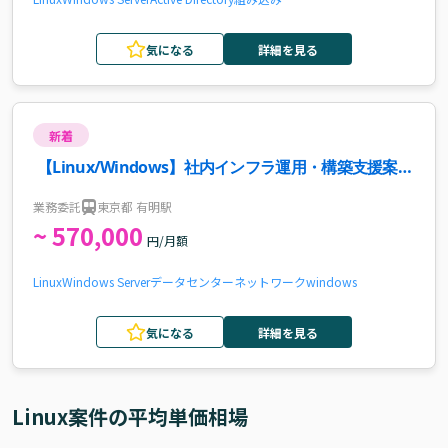
気になる
詳細を見る
新着
【Linux/Windows】社内インフラ運用・構築支援案
件・求人
業務委託
東京都 有明駅
~ 570,000
円/月額
Linux
Windows Server
データセンター
ネットワーク
windows
気になる
詳細を見る
Linux
案件の平均単価相場