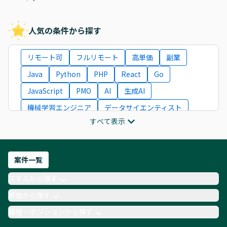
人気の条件から探す
リモート可
フルリモート
高単価
副業
Java
Python
PHP
React
Go
JavaScript
PMO
AI
生成AI
機械学習エンジニア
データサイエンティスト
すべて表示
インフラエンジニア
ITコンサルタント
フロントエンドエンジニア
ネットワークエンジニア
Webディレクター
案件一覧
AIエンジニア
Webデザイナー
スキルから探す
月収100万円 業務委託
COBOL
Ruby
単価から探す
TypeScript
Laravel
AWS
職種・ポジションから探す