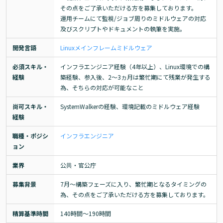
その点をご了承いただける方を募集しております。

運用チームにて監視/ジョブ周りのミドルウェアの対応
及びスクリプトやドキュメントの執筆を実施。
開発言語
Linux
メインフレーム
ミドルウェア
必須スキル・
インフラエンジニア経験（4年以上）、Linux環境での構
経験
築経験、参入後、2～3ヵ月は繁忙期にて残業が発生する
為、そちらの対応が可能なこと
尚可スキル・
SystemWalkerの経験、環境記載のミドルウェア経験
経験
職種・ポジシ
インフラエンジニア
ョン
業界
公共・官公庁
募集背景
7月～構築フェーズに入り、繁忙期となるタイミングの
為、その点をご了承いただける方を募集しております。
精算基準時間
140時間〜190時間