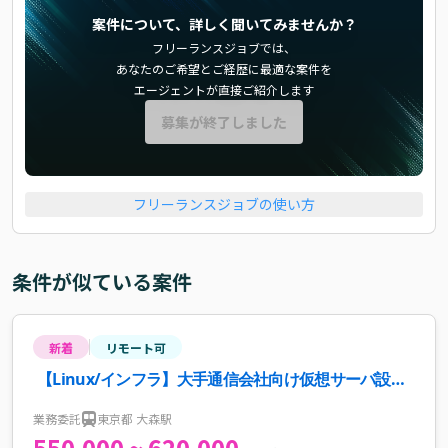
案件について、詳しく聞いてみませんか？
フリーランスジョブでは、
あなたのご希望とご経歴に最適な案件を
エージェントが直接ご紹介します
募集が終了しました
フリーランスジョブの使い方
条件が似ている案件
新着
リモート可
【Linux/インフラ】大手通信会社向け仮想サーバ設
計・構築支援案件・求人
業務委託
東京都 大森駅
550,000 ~ 620,000