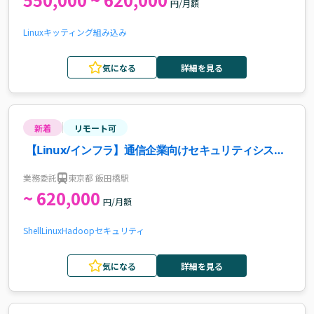
円/月額
Linux
キッティング
組み込み
気になる
詳細を見る
新着
リモート可
【Linux/インフラ】通信企業向けセキュリティシステ
ム保守・運用案件・求人
業務委託
東京都 飯田橋駅
~ 620,000
円/月額
Shell
Linux
Hadoop
セキュリティ
気になる
詳細を見る