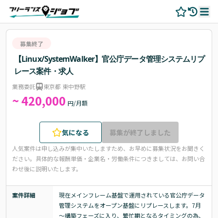
募集終了
【Linux/SystemWalker】官公庁データ管理システムリプ
レース案件・求人
業務委託
東京都 東中野駅
~ 420,000
円/月額
気になる
募集が終了しました
人気案件は申し込みが集中いたしますため、お早めに募集状況をお聞きく
ださい。
具体的な報酬単価・企業名・労働条件につきましては、お問い合
わせ後に説明いたします。
案件詳細
現在メインフレーム基盤で運用されている官公庁データ
管理システムをオープン基盤にリプレースします。7月
～構築フェーズに入り、繁忙期となるタイミングの為、