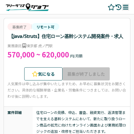
募集終了
リモート可
【Java/Struts】住宅ローン基幹システム開発案件・求人
業務委託
東京都 虎ノ門駅
570,000 ~ 620,000
円/月額
気になる
募集が終了しました
人気案件は申し込みが集中いたしますため、お早めに募集状況をお聞きく
ださい。
具体的な報酬単価・企業名・労働条件につきましては、お問い合
わせ後に説明いたします。
案件詳細
住宅ローンの見積、申込、審査、融資実行、返済管理ま
でを支える基幹システムにおいて、新たに取り扱うロー
ン商品の拡充に向けたオンライン画面および業務処理ロ
ジックの追加・改修をご担当いただきます。
