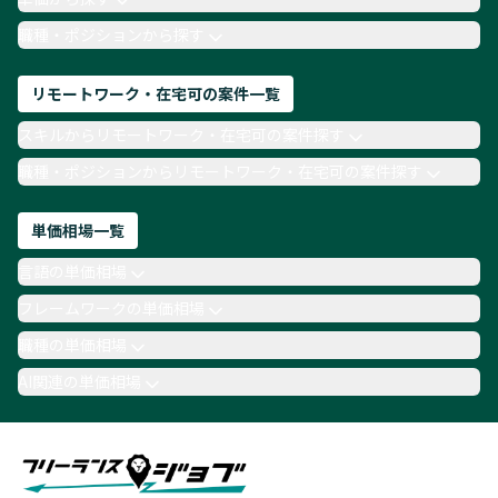
TypeScript
Laravel
AWS
職種・ポジションから探す
リモートワーク・在宅可の案件一覧
スキルからリモートワーク・在宅可の案件探す
職種・ポジションからリモートワーク・在宅可の案件探す
単価相場一覧
言語の単価相場
フレームワークの単価相場
職種の単価相場
AI関連の単価相場