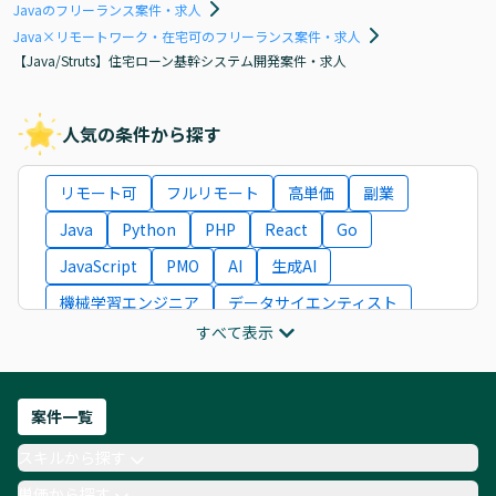
Javaのフリーランス案件・求人
Java×リモートワーク・在宅可のフリーランス案件・求人
【Java/Struts】住宅ローン基幹システム開発案件・求人
人気の条件から探す
リモート可
フルリモート
高単価
副業
Java
Python
PHP
React
Go
JavaScript
PMO
AI
生成AI
機械学習エンジニア
データサイエンティスト
すべて表示
インフラエンジニア
ITコンサルタント
フロントエンドエンジニア
ネットワークエンジニア
Webディレクター
案件一覧
AIエンジニア
Webデザイナー
スキルから探す
月収100万円 業務委託
COBOL
Ruby
単価から探す