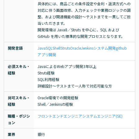
具体的には、商品ごとの条件設定や金利・返済方式への
対応に伴う画面改修、入力チェックや業務ロジックの調
整、および関連機能の設計～テストまでを一貫してご担
当いただきます。

開発環境は Java8／Struts を中心に、SQL および 
GitHub を用いた標準的な開発プロセスとなります。
開発言語
Java
SQL
Shell
Struts
Oracle
Jenkins
システム開発
github
アプリ開発
必須スキル・
JavaによるWebアプリ開発3年以上

経験
Struts経験

SQL利用経験

詳細設計～テストまで一人称で対応可能な方
尚可スキル・
Oracle環境での開発経験

経験
Shell／Jenkinsの経験
職種・ポジシ
フロントエンドエンジニア
システムエンジニア(SE)
ョン
業界
銀行