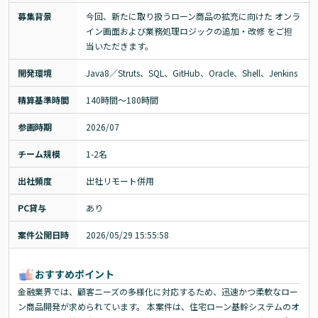
募集背景
今回、新たに取り扱うローン商品の拡充に向けた オンラ
イン画面および業務処理ロジックの追加・改修 をご担
当いただきます。
開発環境
Java8／Struts、SQL、GitHub、Oracle、Shell、Jenkins
精算基準時間
140時間〜180時間
参画時期
2026/07
チーム規模
1-2名
出社頻度
出社リモート併用
PC貸与
あり
案件公開日時
2026/05/29 15:55:58
おすすめポイント
金融業界では、顧客ニーズの多様化に対応するため、迅速かつ柔軟なロー
ン商品開発が求められています。 本案件は、住宅ローン基幹システムのオ