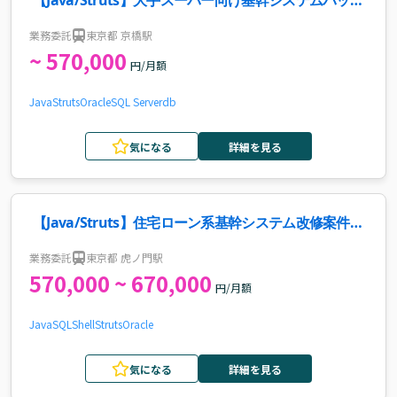
【Java/Struts】大手スーパー向け基幹システムパッケ
ージ導入支援案件・求人
業務委託
東京都 京橋駅
~ 570,000
円/月額
Java
Struts
Oracle
SQL Server
db
気になる
詳細を見る
【Java/Struts】住宅ローン系基幹システム改修案件・
求人
業務委託
東京都 虎ノ門駅
570,000 ~ 670,000
円/月額
Java
SQL
Shell
Struts
Oracle
気になる
詳細を見る