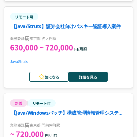
リモート可
【Java/Struts】証券会社向けパスキー認証導入案件
業務委託
東京都 虎ノ門駅
630,000 ~ 720,000
円/月額
Java
Struts
気になる
詳細を見る
新着
リモート可
【Java/Windowsバッチ】構成管理情報管理システム
の更改支援案件・求人
業務委託
東京都 門前仲町駅
~ 720,000
円/月額