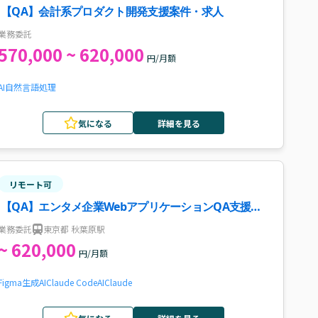
【QA】会計系プロダクト開発支援案件・求人
業務委託
570,000 ~ 620,000
円/月額
AI
自然言語処理
気になる
詳細を見る
リモート可
【QA】エンタメ企業WebアプリケーションQA支援案
件・求人
業務委託
東京都 秋葉原駅
~ 620,000
円/月額
Figma
生成AI
Claude Code
AI
Claude