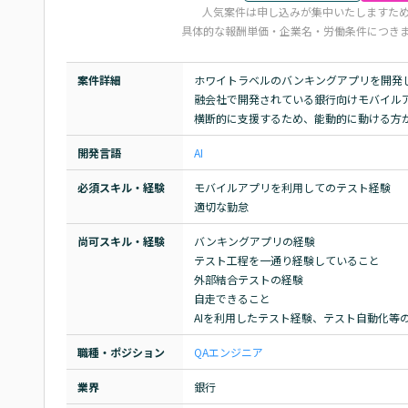
人気案件は申し込みが集中いたしますた
具体的な報酬単価・企業名・労働条件につき
案件詳細
ホワイトラベルのバンキングアプリを開発
融会社で開発されている銀行向けモバイル
横断的に支援するため、能動的に動ける方
開発言語
AI
必須スキル・経験
モバイルアプリを利用してのテスト経験

適切な勤怠
尚可スキル・経験
バンキングアプリの経験

テスト工程を一通り経験していること

外部結合テストの経験

自走できること

AIを利用したテスト経験、テスト自動化等の
職種・ポジション
QAエンジニア
業界
銀行