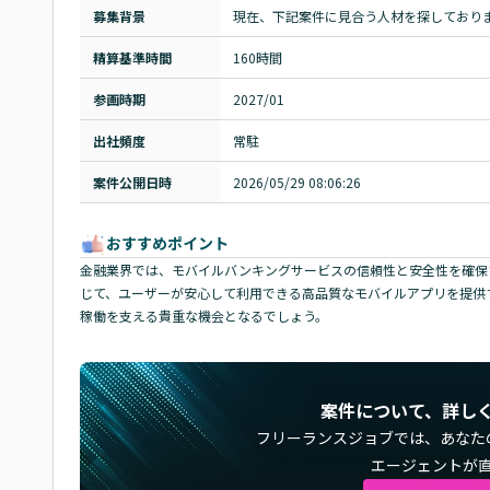
募集背景
現在、下記案件に見合う人材を探しており
精算基準時間
160時間
参画時期
2027/01
出社頻度
常駐
案件公開日時
2026/05/29 08:06:26
おすすめポイント
金融業界では、モバイルバンキングサービスの信頼性と安全性を確保
じて、ユーザーが安心して利用できる高品質なモバイルアプリを提供
稼働を支える貴重な機会となるでしょう。
案件について、詳し
フリーランスジョブでは、
あなた
エージェントが