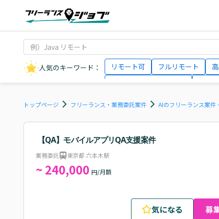
リモート可
フルリモート
高
人気のキーワード：
データサイエンティスト
インフ
AIエンジニア
Webデザイナー
トップページ
フリーランス・業務委託案件
AIのフリーランス案件
【QA】モバイルアプリQA支援案件
業務委託
東京都 六本木駅
~ 240,000
円/月額
気になる
募