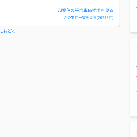
AI
案件の平均単価相場を見る
AI
の案件一覧を見る(
20798
件)
にもどる