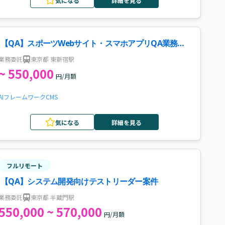
気になる
詳細を見る
【QA】スポーツWebサイト・スマホアプリQA業務案
件・求人
業務委託
東京都 東新宿駅
~ 550,000
円/月額
AI
フレームワーク
CMS
気になる
詳細を見る
フルリモート
【QA】システム開発向けテストリーダー案件
業務委託
東京都 半蔵門駅
550,000 ~ 570,000
円/月額