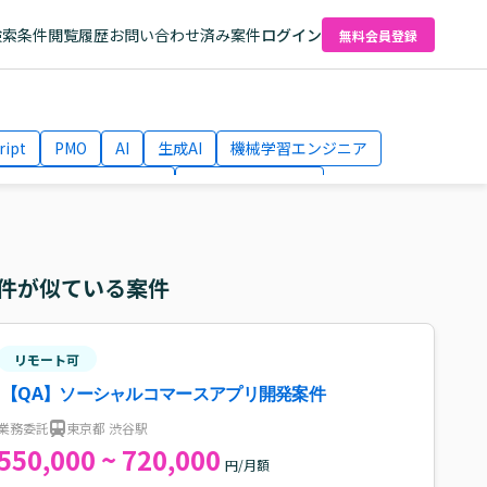
検索条件
閲覧履歴
お問い合わせ済み案件
ログイン
無料会員登録
ript
PMO
AI
生成AI
機械学習エンジニア
ネットワークエンジニア
Webディレクター
el
AWS
件が似ている案件
リモート可
【QA】ソーシャルコマースアプリ開発案件
業務委託
東京都 渋谷駅
550,000 ~ 720,000
円/月額