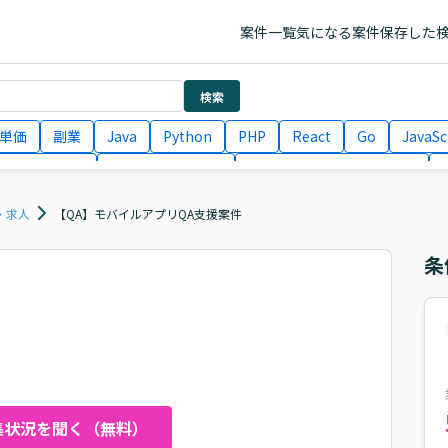
案件一覧
気になる案件
保存した
検索
単価
副業
Java
Python
PHP
React
Go
JavaSc
ラエンジニア
ITコンサルタント
フロントエンドエンジニア
月収100万円 業務委託
COBOL
Ruby
TypeScript
Larav
・求人
【QA】モバイルアプリQA支援案件
条
集状況を聞く（無料）