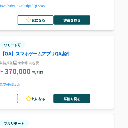
Java
Ruby
JavaScript
SQL
Apex
気になる
詳細を見る
リモート可
【QA】スマホゲームアプリQA案件
業務委託
東京都 渋谷駅
~ 370,000
円/月額
生成AI
AI
Slack
気になる
詳細を見る
フルリモート