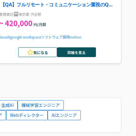
【QA】フルリモート・コミュニケーション重視のQA
案件
業務委託
東京都 渋谷駅
~ 420,000
円/月額
Java
AI
google workspace
ソフトウェア開発
notion
気になる
詳細を見る
生成AI
機械学習エンジニア
ア
Webディレクター
AIエンジニア