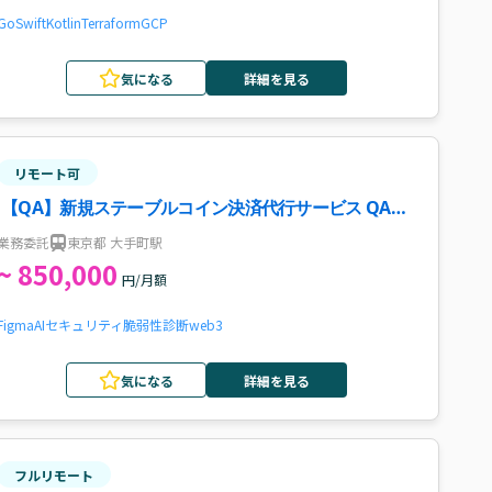
Go
Swift
Kotlin
Terraform
GCP
気になる
詳細を見る
リモート可
【QA】新規ステーブルコイン決済代行サービス QA体
制構築案件・求人
業務委託
東京都 大手町駅
~ 850,000
円/月額
Figma
AI
セキュリティ
脆弱性診断
web3
気になる
詳細を見る
フルリモート