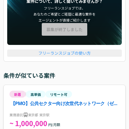
案件について、詳しく聞いてみませんか？
フリーランスジョブでは、
あなたのご希望とご経歴に最適な案件を
エージェントが直接ご紹介します
募集が終了しました
フリーランスジョブの使い方
条件が似ている案件
新着
高単価
リモート可
【PMO】公共セクター向け次世代ネットワーク（ゼロ
トラスト）導入・構築支援案件・求人
業務委託
東京都 東京駅
~ 1,000,000
円/月額