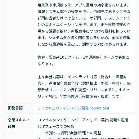
用業務や小規模改修、アプリ運用の効率化を行います。
情報システム部門の役割を担い、依頼元であるシステム
部門担当者だけではなく、ユーザ部門、システムベンダ
とのコミュニケーションを行います。また運用保守の立
場から課題を拾い、新規案件につなげる役割も担ってい
ます。システム数が多く関係者も多いため、全体を俯瞰
しながら最適解を見出し、調整する力が求められます。

集客・販売系10システム＋αの運用保守チームの募集に
なります。

主な業務内容は、インシデント対応（問合せ・障害対
応）、運用保守業務全般（課題抽出・整理・検討）、保
守改修（ユーザとの要件調整～リリースまで）、セキュ
リティ対応、全業務共通（報告準備・報告）です。
開発言語
C++
セキュリティ
システム開発
PowerPoint
必須スキル・
コンサルタントやエンジニアとして、設計/開発や運用
経験
保守フェーズでの経験

ユーザ(情シス部門/業務部門)との調整
