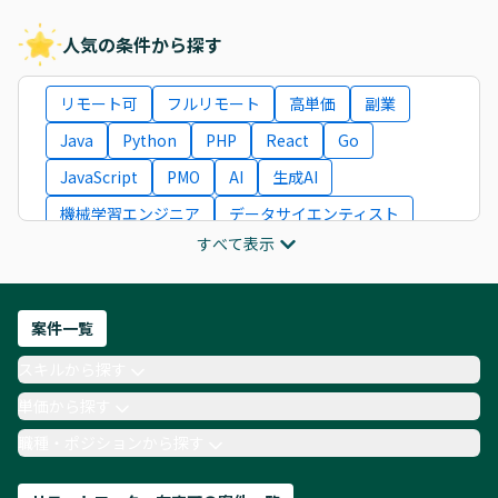
人気の条件から探す
リモート可
フルリモート
高単価
副業
Java
Python
PHP
React
Go
JavaScript
PMO
AI
生成AI
機械学習エンジニア
データサイエンティスト
すべて表示
インフラエンジニア
ITコンサルタント
フロントエンドエンジニア
ネットワークエンジニア
Webディレクター
案件一覧
AIエンジニア
Webデザイナー
スキルから探す
月収100万円 業務委託
COBOL
Ruby
単価から探す
TypeScript
Laravel
AWS
職種・ポジションから探す