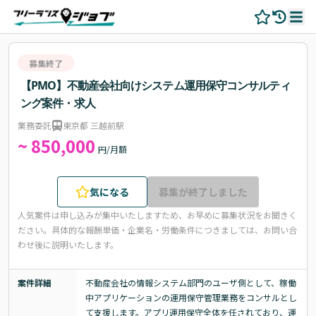
募集終了
【PMO】不動産会社向けシステム運用保守コンサルティ
ング案件・求人
業務委託
東京都 三越前駅
~ 850,000
円/月額
気になる
募集が終了しました
人気案件は申し込みが集中いたしますため、お早めに募集状況をお聞きく
ださい。
具体的な報酬単価・企業名・労働条件につきましては、お問い合
わせ後に説明いたします。
案件詳細
不動産会社の情報システム部門のユーザ側として、稼働
中アプリケーションの運用保守管理業務をコンサルとし
て支援します。アプリ運用保守全体を任されており、運