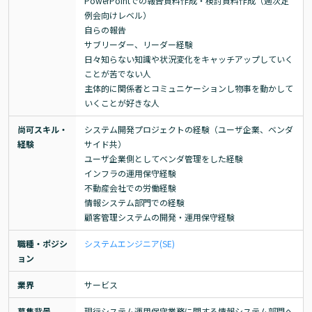
PowerPointでの報告資料作成・検討資料作成（週次定
例会向けレベル）

自らの報告

サブリーダー、リーダー経験

日々知らない知識や状況変化をキャッチアップしていく
ことが苦でない人

主体的に関係者とコミュニケーションし物事を動かして
いくことが好きな人
尚可スキル・
システム開発プロジェクトの経験（ユーザ企業、ベンダ
経験
サイド共）

ユーザ企業側としてベンダ管理をした経験

インフラの運用保守経験

不動産会社での労働経験

情報システム部門での経験

顧客管理システムの開発・運用保守経験
職種・ポジシ
システムエンジニア(SE)
ョン
業界
サービス
募集背景
現行システム運用保守業務に関する情報システム部門へ